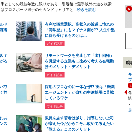
選手としての競技年数に限りがあり、引退後は選手以外の道を模索
5
はプロスポーツ選手のセカンドキャリアと...
続きを読む
ルド
有利な職業選択、高収入の近道…憧れの
聴者
「高学歴」にもマイナス面が!? 人生中盤
に待ち受けるものとは…
ガイド記事
因？
リモートワークを廃止して「出社回帰」
がる
を奨励する企業も…改めて考える在宅勤
就
務のメリット・デメリット
キ
ガイド記事
プ
パワ
採用のプロなのに一体なぜ!? 実は「転職
く辞
エージェント」が自社の中途採用に苦戦
危
しているワケ…
慣
ナ
ガイド記事
に共
教員を志す若者は減り、指導しない上司
ンス
が増えた今だからこそ…改めて考えたい
「教える」ことのメリット