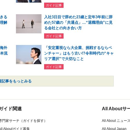
ガイド記事
きる
入社3日目で辞めた23歳と定年3年前に辞
理解
めた57歳の「共通点」…“退職理由”に見
る会社との向き合い方
ガイド記事
海外
「安定重視なら大企業、挑戦するならベ
日本流
ンチャー」はもう古い!?令和時代の“キャ
リア選択”で大切なこと
ガイド記事
着記事をもっとみる
ガイド関連
All Abou
専門家サーチ（ガイドを探す）
All About ニュー
All Aboutガイド募集
All About Japan