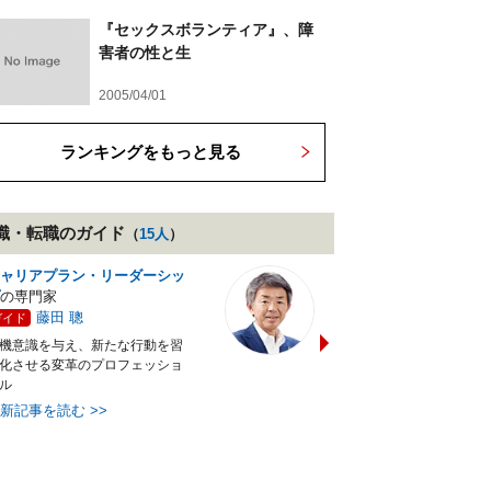
『セックスボランティア』、障
害者の性と生
2005/04/01
ランキングをもっと見る
職・転職
のガイド
（
15
人
）
ャリアプラン・リーダーシッ
テレワーク・在宅ワーク
の
の専門家
家
藤田 聰
宮田 志保
ガイド
ガイド
機意識を与え、新たな行動を習
個性や環境を活かしながら自
化させる変革のプロフェッショ
しく働く
ル
最新記事を読む
>>
最新記事を読む
>>