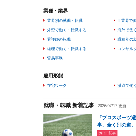
業種・業界
業界別の就職・転職
IT業界で
外資で働く・転職する
海外で働
看護師の転職
職種別の
経理で働く・転職する
コンサル
貿易事務
雇用形態
在宅ワーク
派遣で働
就職・転職 新着記事
2026/07/17 更新
「プロスポーツ
事、全く別の道、
ガイド記事