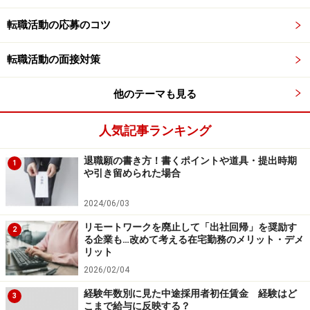
されることも多かった。場所や環境は変わったものの、
転職活動の応募のコツ
キャリアを途切れさせることなく積み重ねていくことが
できた。
転職活動の面接対策
他のテーマも見る
そして、地元住民や前田さんと同じく東京からのUター
ン転職者と会話を重ねていく中で、気付いたことがあっ
人気記事ランキング
たという。
退職願の書き方！書くポイントや道具・提出時期
1
「ずっと地元には何もない、刺激が足りないと思ってい
や引き留められた場合
ました。都会の方がチャンスはたくさんあり、特に若い
2024/06/03
うちは都会が一番だと。ただ、都会を経験してから地元
リモートワークを廃止して「出社回帰」を奨励す
に戻ってきて気付いたのは、それはすべて誰かの視点が
2
る企業も…改めて考える在宅勤務のメリット・デメ
基準になっていたということです。東京の友達がみんな
リット
しているから私もそうする、同僚や先輩がいいと言うか
2026/02/04
ら私もいいと言う……など、いつも第三者の意見をうのみ
経験年数別に見た中途採用者初任賃金 経験はど
3
こまで給与に反映する？
にしてばかりいました。でも、『私はどうしたい？』