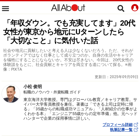
「年収ダウン。でも充実してます」20代
女性が東京から地元にUターンしたら
「大切なこと」に気付いた話
社会や地元に貢献したいと考える人は少なくないだろう。ただ、それが
ボランティアではなく仕事として成り立つのか。自身の生活やキャリア
を犠牲にすることにならないか。不安は尽きない。今回は、20代女性の
体験談をもとに、社会貢献とキャリアを両立する道について探る。※画
像：PIXTA
更新日：
2025年09月09日
小松 俊明
転職のノウハウ・外資転職 ガイド
東京海洋大学教授。専門はグローバル教育／キャリア教育。サ
イバー大学客員教授を兼任。著書は「できる上司は定時に帰
る」「35歳からの転職成功マニュアル」「人材紹介の仕事がよ
くわかる本」「エンジニア55歳からの定年準備」他。元ヘッド
ハンターで企業の採用事情に詳しい。
プロフィール詳細
執筆記事一覧