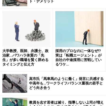
ト・デメリット
い東京よりも、地元のゆったりした生活スタイルの方
が、私には合っている気がして。将来子どもができた
ら、頼れる家族が近くにいてくれるのも心強いです。あ
とは、地域に貢献したいとも思っていました。ただ、親
はとても元気で介護もまだまだ先なので、すぐ地元に帰
らなければいけない理由はなく。今さら都会ほど便利で
はない地元で生活していけるのか不安でしたし、これま
で努力して築いてきたキャリアが途絶えてしまうのは嫌
大学教授、医師、弁護士、政
採用のプロなのに一体なぜ!?
治家…パワハラ体質の「先
実は「転職エージェント」が
だと思い、なかなか決断できずにいました」
生」が多い職場を賢く辞める
自社の中途採用に苦戦してい
タイミングと伝え方
るワケ…
そんなとき、前田さんはたまたま地域おこし協力隊の募
集記事を見かけた。その制度を利用すれば、地域の活性
高市氏「馬車馬のように働く」発言に共感する
化に取り組みつつ報酬を得ることができる。住居や活動
中高年も…ワークライフバランス重視の若手と
どう向き合う
経費のサポートも得られ、任期後の定住に向けた準備も
できるという。
教員を志す若者は減り、指導しない上司が増え