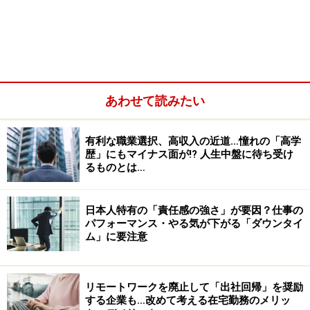
やりたいことはこれなのか」と、漠然とした不安を抱い
ていたという。
あわせて読みたい
有利な職業選択、高収入の近道…憧れの「高学
歴」にもマイナス面が!? 人生中盤に待ち受け
るものとは…
日本人特有の「責任感の強さ」が要因？仕事の
パフォーマンス・やる気が下がる「ダウンタイ
ム」に要注意
「もともといつかは地元に戻って、親たち家族の近くで
リモートワークを廃止して「出社回帰」を奨励
穏やかに生活したいと考えていました。何かと慌ただし
する企業も…改めて考える在宅勤務のメリッ