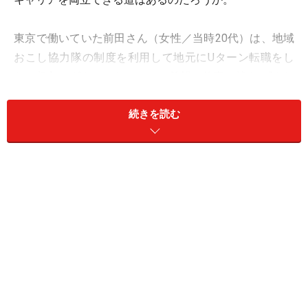
東京で働いていた前田さん（女性／当時20代）は、地域
おこし協力隊の制度を利用して地元にUターン転職をし
た。収入はダウンしたものの、希望の仕事に就き、“より
充実した生活”を手に入れた。どのように彼女は社会貢献
続きを読む
とキャリアを両立させたのだろうか。
「本当に私がやりたいことはこれなの
か？」
前田さんは大学進学を機に上京し、卒業後も東京で就
職。10年近く東京で暮らしてきた。毎日仕事は忙しかっ
たが、大きなプロジェクトを任されたり、後輩の育成に
携わったりと、やりがいや達成感がありとても充実して
いた。都会の便利な暮らしにもすっかり慣れてしまっ
た。ただ、「このままでいいのだろうか」「本当に私が