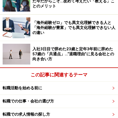
た今だからこそ…改めて考えたい「教える」こ
「それまではUターン転職は負担に感じていましたが、
とのメリット
この制度を使えば段階的に地方への移住を実現できる
し、さらには地元社会とのつながりを取り戻すこともで
「海外経験ゼロ」でも異文化理解できる人と
きるかもしれない、そう考えたら肩の荷が下りる思いが
「海外経験が豊富」でも異文化理解できない人
しました。年収は下がってしまうけれど、都会に出てき
の違い
てから初めて、もしかしたら本当に地元に帰れるかもし
れないと感じました」
入社3日目で辞めた23歳と定年3年前に辞めた
57歳の「共通点」…“退職理由”に見る会社との
向き合い方
その後、前田さんは協力隊に採用され、地域おこし協力
隊として移住することになった。
この記事に関連するテーマ
都会が一番だと思っていたけれど
転職活動を始める前に
前田さんは地元にUターン後、前職の経験が生きる取り
転職での仕事・会社の選び方
組みを始め、自治体や地元住民らと協力しながらさまざ
まな課題を解決していった。「前田さんのスキルや経験
転職での求人情報の探し方
があったからうまくいったんだね。ありがとう」と感謝