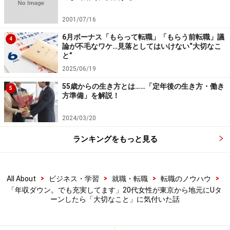
『私ならどう思う？』と自分自身に問いかけると、本心
2001/07/16
は違っていました。私は、自然豊かで風が穏やかに吹く
6月ボーナス「もらって転職」「もらう前転職」議
4
この地元で働き、地域に貢献したい。そして、自ら働き
論が不毛なワケ…見落としてはいけない“大切なこ
と”
かければ、地方でも十分にやりたいことが実現できるの
2025/06/19
だと気付きました」
55歳からの生き方とは……「定年後の生き方・働き
5
方準備」を解説！
前田さんが上京してきたころ、当時の日本のリーダーは
よく“地方創生”を口にしていた。東京一極集中を是正
2024/03/20
し、地方の人口減少に歯止めをかけ、日本全体の活力を
ランキングをもっと見る
上げることを目的としていたはずだ。そこには各地域の
人口動向や今後の人口推計、産業の実態なども考慮され
ていたに違いない。
>
>
>
>
All About
ビジネス・学習
就職・転職
転職のノウハウ
「年収ダウン。でも充実してます」20代女性が東京から地元にUタ
ーンしたら「大切なこと」に気付いた話
ただ現実問題、この10年間で地方は活性化したのか。例
えば、地方での安定した雇用の創出や人口の流入、若い
世代が暮らしやすい時代に合った地域づくり、安心して