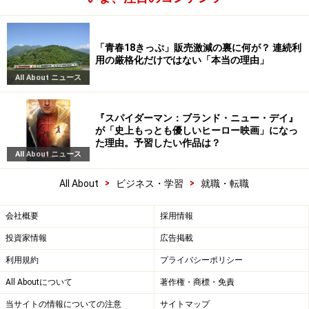
「青春18きっぷ」販売激減の裏に何が？ 連続利
用の厳格化だけではない「本当の理由」
All About ニュース
『スパイダーマン：ブランド・ニュー・デイ』
が「史上もっとも優しいヒーロー映画」になっ
た理由。予習したい作品は？
All About ニュース
>
>
All About
ビジネス・学習
就職・転職
会社概要
採用情報
投資家情報
広告掲載
利用規約
プライバシーポリシー
All Aboutについて
著作権・商標・免責
当サイトの情報についての注意
サイトマップ