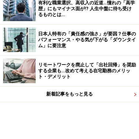
有利な職業選択、高収入の近道…憧れの「高学
歴」にもマイナス面が!? 人生中盤に待ち受け
るものとは…
日本人特有の「責任感の強さ」が要因？仕事の
パフォーマンス・やる気が下がる「ダウンタイ
ム」に要注意
リモートワークを廃止して「出社回帰」を奨励
する企業も…改めて考える在宅勤務のメリッ
ト・デメリット
新着記事をもっと見る