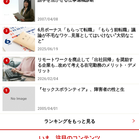
語学を活かせる仕事適職診断
2
2007/04/08
6月ボーナス「もらって転職」「もらう前転職」議
3
論が不毛なワケ…見落としてはいけない“大切なこ
と”
2025/06/19
リモートワークを廃止して「出社回帰」を奨励す
4
る企業も…改めて考える在宅勤務のメリット・デメ
リット
2026/02/04
『セックスボランティア』、障害者の性と生
5
2005/04/01
ランキングをもっと見る
いま、注目のコンテンツ