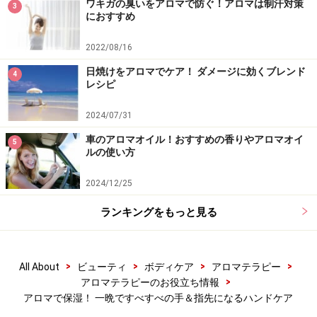
マンダリン
……傷やシワに良いとされます。落ち込みを解
ワキガの臭いをアロマで防ぐ！アロマは制汗対策
3
におすすめ
消する香り。
2022/08/16
日焼けをアロマでケア！ ダメージに効くブレンド
■材料（１回使用分・余ったら容器に入れて早めに使い
4
レシピ
切ってください）
2024/07/31
ホホバオイル 大さじ1杯
車のアロマオイル！おすすめの香りやアロマオイ
5
上のオイルの中から好きな香りのもの 1滴
ルの使い方
2024/12/25
■作りかた
ランキングをもっと見る
上記材料を清潔なガラス容器などにいれて、よくかき混
ぜればOKです！
手全体に軽くなじませます。
>
>
>
>
All About
ビューティ
ボディケア
アロマテラピー
ハンドクリームを塗る要領でオイルを広げながら、肌に
>
アロマテラピーのお役立ち情報
アロマで保湿！ 一晩ですべすべの手＆指先になるハンドケア
浸透させます。