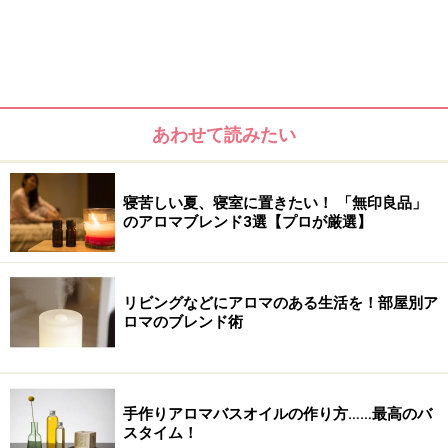
Step2 ハンドクリームの効果を倍増！トリートメントの方法
あわせて読みたい
Step3 保湿＆肌を守る栄養たっぷりアロマオイル
寝苦しい夏、寝室に置きたい！ 「無印良品」
のアロマブレンド3選【プロが厳選】
Step1 アロマでしっかり温まる
リビングなどにアロマのある生活を！部屋別ア
ロマのブレンド術
血行促進で肌色も明るく…！
血行が悪いと、せっかくのクリームなんかも効果半減。
手作りアロマバスオイルの作り方……最高のバ
まずはからだの末端まで血をめぐらせましょう。
スタイム！