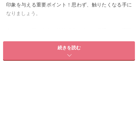
印象を与える重要ポイント！思わず、触りたくなる手に
なりましょう。
今からでも間に合う、植物成分を使った保湿ケア。実践
あるのみ！
続きを読む
＜目次＞
Step1 アロマでしっかり温まる