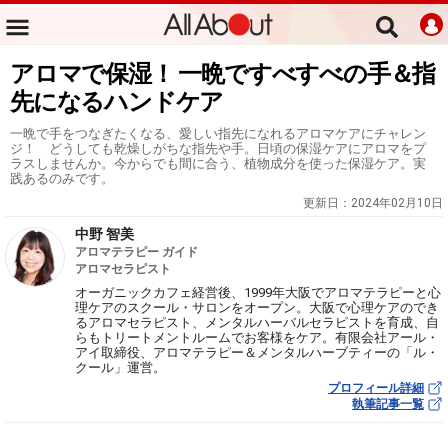
アロマで保湿！ 一晩ですべすべの手＆指
先になるハンドケア
一晩で手をつなぎたくなる、愛しい指先になれるアロマケアにチャレン
ジ！ どうしても乾燥しがちな指先や手。日頃の保湿ケアにアロマをプ
ラスしませんか。今からでも間に合う、植物成分を使った保湿ケア。実
践あるのみです。
更新日：
2024年02月10日
中野 智美
アロマテラピー ガイド
アロマセラピスト
オーガニックカフェ経営後、1999年大阪でアロマテラピーと心
理ケアのスクール・サロンをオープン。大阪で心理ケアのでき
るアロマセラピスト、メンタルハーバルセラピストを育成、自
らもトリートメントルームでお客様をケア。有限会社アール・
アイ取締役、アロマテラピー＆メンタルハーブティーの「ル・
クール」運営。
プロフィール詳細
執筆記事一覧