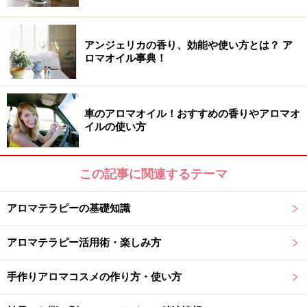
アンジェリカの香り、効能や使い方とは？ ア
Step2 ハンドクリームの効果を倍増！トリ
ロマオイル事典！
ートメントの方法
（１）まずは、ウォーミングアップ。
車のアロマオイル！おすすめの香りやアロマオ
両手を組みます。
イルの使い方
ぎゅっと力を入れて握り、力を抜きます。ぎゅっ、ぎゅ
っ、ぎゅっ、リズミカルに握ります。
この記事に関連するテーマ
これを何度か繰り返します。
ちょうど、指先の腹が、反対側の手の甲の骨の間にはま
アロマテラピーの基礎知識
る感じです。
アロマテラピー活用術・楽しみ方
（２）手を離して、片手ずつ指先をマッサージ。
手作りアロマコスメの作り方・使い方
親指を使い、反対側の指の甲を、付け根から指先に向か