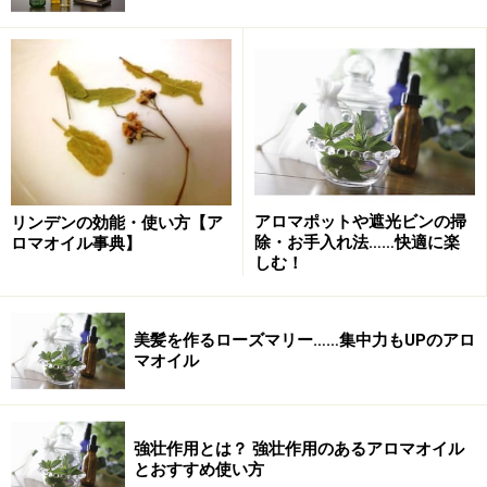
■からだを温めるエッセンシャルオイル
スィートマジョラム
……血管を広げて、血の巡りを良くす
るといわれます。睡眠改善にも良い香り。
オレンジスィート
……からだを温めます。気持ちを明るく
前向きにする香り。
アロマポットや遮光ビンの掃
リンデンの効能・使い方【ア
このエッセンシャルオイルを2～3滴バスタブに入れてよ
除・お手入れ法……快適に楽
ロマオイル事典】
しむ！
くかき混ぜて入浴します。2種類をあわせて入れると香
りも少し複雑になって心地よいですよ。オススメは
「ス
ィートマジョラム2滴＆オレンジスィート1滴」
のブレン
美髪を作るローズマリー……集中力もUPのアロ
ド。
マオイル
からだをしっかり温めたら、次はハンドクリームの効果
を増すためのマッサージの方法をお教えします。たんに
強壮作用とは？ 強壮作用のあるアロマオイル
とおすすめ使い方
塗るだけでなく、効果的に実践したいものです。