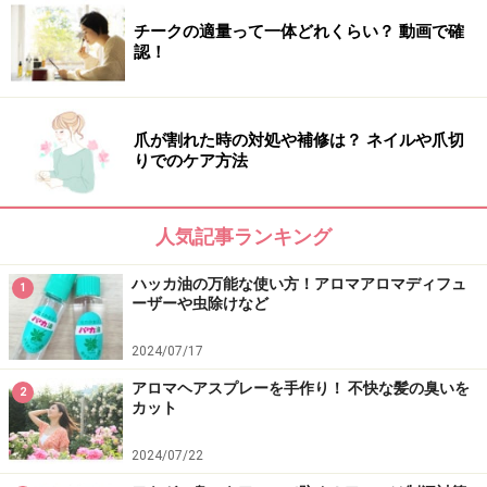
チークの適量って一体どれくらい？ 動画で確
認！
ベースになるオイルはキャリアオイルです。特に今回お
すすめは「スィートアーモンドオイル」。
爪が割れた時の対処や補修は？ ネイルや爪切
スィートアーモンドオイルは肌をしっとりさせるだけで
りでのケア方法
なく、やわらかくしてくれますよ！
人気記事ランキング
■キャリアオイルについて
⇒
スキンケアの名脇役！「キャリアオイル」
ハッカ油の万能な使い方！アロマアロマディフュ
1
ーザーや虫除けなど
■保湿に役立つエッセンシャルオイル
2024/07/17
ゼラニウム
……皮脂分泌を調整します。気持ちを安定させ
アロマヘアスプレーを手作り！ 不快な髪の臭いを
2
る香り。
カット
ネロリ
……皮膚の再生を助けます。不安を和らげる香り。
2024/07/22