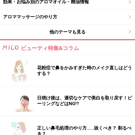
って、さすります。
効果・お悩み別のアロマオイル・精油情報
気持ちのよい力加減でOK！特に爪や爪の横は念入りに。
アロママッサージのやり方
皮脂が少なく、かさかさになりやすい部分です。
他のテーマも見る
（３）トリートメントしたい手の甲に、円を描くように
ビューティ特集&コラム
してトリートメント。やさしく手の甲をなでる感じで
す。
花粉症で鼻をかみすぎた時のメイク直しはどう
する？
（４）手のひらを親指でツボ押しを真似て刺激します。
気持ちいいですよ！
日焼け後は、適切なケアで美白を取り戻す！ピ
ーリングなどはNG!?
さらに、オリジナルのトリートメントオイルを作れば、
植物の薬効成分をもっとたくさん取り入れることができ
正しい鼻毛処理のやり方……抜くべき？ 剃るべ
き？