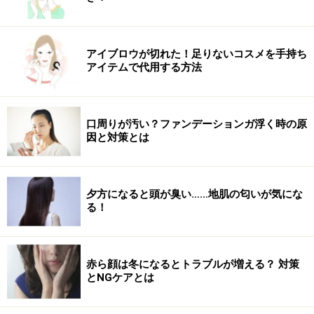
てオススメ！一度、チャレンジしてみてくださいね！
アイブロウが切れた！足りないコスメを手持ち
Step3 保湿＆肌を守る栄養たっぷりアロマ
アイテムで代用する方法
オイル
口周りが汚い？ファンデーションガ浮く時の原
因と対策とは
アロマオイルなら香りが心にも働きかけます
市販のクリームもいいけど、オリジナルオイルを作って
夕方になると頭が臭い……地肌の匂いが気にな
みませんか？
る！
植物オイルはしっとりさせるだけでなく、肌を強くして
くれます。たんに塗るだけでもOKだし、先ほどの要領で
赤ら顔は冬になるとトラブルが増える？ 対策
トリートメントしてみてください。お部屋中に良い香り
とNGケアとは
が広がってリラックスできます。寝る前のケアがオスス
メ。