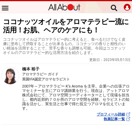
ココナッツオイルをアロマテラピー流に
活用！お肌、ヘアのケアにも！
ココナッツオイルはアロマテラピー的に考えると、食べるだけでなく皮
膚に塗布して摂取することが出来るもの。ココナッツの香りと相性のい
い精油を活用することで、苦手な香りも調整も可能。今回はココナッツ
オイルのアロマテラピー的な活用方法を紹介します。
更新日：
2023年05月13日
橋本 裕子
アロマテラピー ガイド
英国IFA認定アロマセラピスト
2007年～アロマテラピー K's Aroma を主宰。企業への出張アロ
マセミナーを主にアロマ講師業を行う。現在は、アットアロマ
株式会社にて、アロマ空間コーディネーターとして現場を担当
し、都内近郊約７０か所のアロマ空間を経験。セラピストの知
識を活かし、実生活と仕事で得た役立つアロマを伝えていま
す。
プロフィール詳細
執筆記事一覧