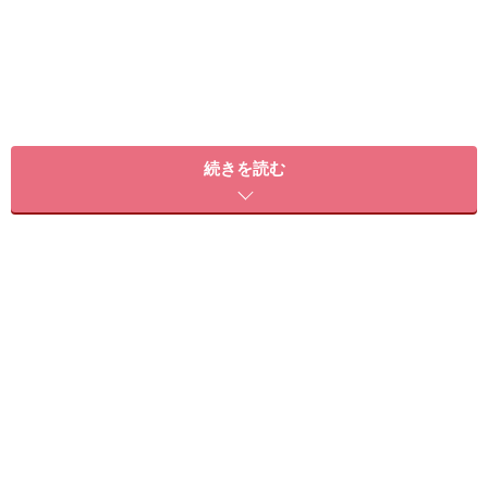
アロマテラピーのオイルトリートメントは、ホホバ油な
続きを読む
どの植物油にアロマオイルを垂らし、皮膚に擦りこんで
トリートメントすることで「皮膚から植物油とアロマオ
イルを体に摂りいれること」を目的としており、ココナ
ッツオイルに関しても同じ事が言えます。
そしてココナッツオイルの独特の香りと相性の良いアロ
マオイル（精油）をピックアップすれば、香りの調整も
しながら摂りいれることが出来ますよ！
またココナッツオイルは、ヘアからネイルまで塗布する
ことで全身の美容ケアに活用可能！そこで今回は、ココ