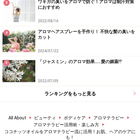
ワキガの臭いをアロマで防ぐ！アロマは制汗対策
3
におすすめ
植物油は食べられるものもありますが、アロマオイル
2022/08/16
（精油）は口から摂取できません。しかし、皮膚からは
アロマヘアスプレーを手作り！ 不快な髪の臭いを
摂取できるので植物油に混ぜてセラピーを行うのがアロ
4
カット
マテラピートリートメントの理論の1つとなっていま
す。
2024/07/22
「ジャスミン」のアロマ効果……愛の媚薬⁉
5
ココナッツオイルのアロマテラピー流に活
2022/07/05
用1. 塗るだけ
ランキングをもっと見る
>
>
>
>
All About
ビューティ
ボディケア
アロマテラピー
スプーンで適量をすくって、まずは体に塗ってみよう！
>
アロマテラピー活用術・楽しみ方
ココナッツオイルをアロマテラピー流に活用！お肌、ヘアのケアに
一般的に、ココナッツオイルは1日大さじ2杯分を摂取す
も！