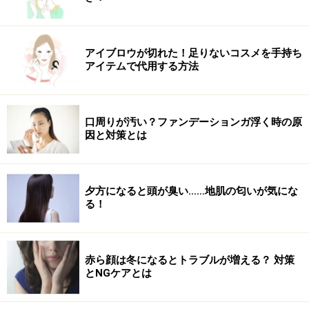
く含まれている脂肪酸であることから、体にも美容にも
良いと言われている根拠の1つ。中鎖脂肪酸は摂取して
も体脂肪にならず、脂肪を燃焼するための燃料にもなる
アイブロウが切れた！足りないコスメを手持ち
といわれていることからも、ダイエットにも役立つと言
アイテムで代用する方法
われています。
また、昔から髪に役立つといわれ、ヘアケア製品の材料
口周りが汚い？ファンデーションガ浮く時の原
因と対策とは
としても重宝されています。熱帯地方の民族は、幼少時
から髪にココナッツオイルを擦りこんでいるため、白髪
や脱毛が少ないと言われているそうです。また、天然の
夕方になると頭が臭い……地肌の匂いが気にな
日焼け止め効果ものぞめ、SPF5程度の効果があります。
る！
＜参考文献＞『アロマオイルとマッサージの為のキャリ
アオイル事典』 レン・プライス、シャーリー・プライ
赤ら顔は冬になるとトラブルが増える？ 対策
とNGケアとは
ス、イアン・スミス著 翻訳 ケイ佐藤