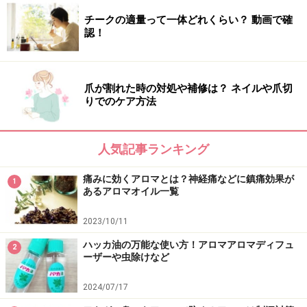
チークの適量って一体どれくらい？ 動画で確
皮膚からココナッツオイルを摂取するメカ
認！
ニズム
爪が割れた時の対処や補修は？ ネイルや爪切
りでのケア方法
室温17℃～20℃では液体と固体が混ざった状態
皮膚は皮脂で覆われています。植物油など「脂」は科学
人気記事ランキング
的に脂溶性の物質なので、これら脂は脂（油）に溶ける
性質があります。よって、植物の「脂」であるココナッ
痛みに効くアロマとは？神経痛などに鎮痛効果が
1
ツオイルは、人間の「脂」に溶けて体に吸収されます。
あるアロマオイル一覧
2023/10/11
そういう「脂」の化学的性質を活用しているのが「アロ
ハッカ油の万能な使い方！アロマアロマディフュ
マテラピートリートメント」です。アロマオイル（精
2
ーザーや虫除けなど
油）も脂溶性の物質なので、植物油に溶けて希釈され
て、皮膚に擦りこむことで植物油と一緒に皮膚から吸収
2024/07/17
されるというメカニズムです。