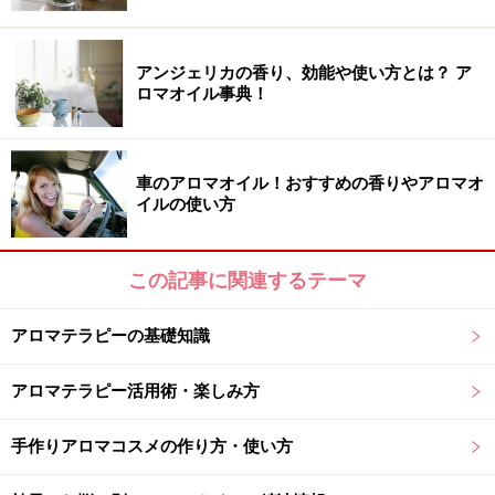
ココナッツオイルの効能について
アンジェリカの香り、効能や使い方とは？ ア
ロマオイル事典！
車のアロマオイル！おすすめの香りやアロマオ
ココナッツオイルは精製されていないエキストラヴァージン
イルの使い方
オイルを使いましょう
ココナッツオイルは「万能オイル」とも言われています
この記事に関連するテーマ
が、ここではアロマテラピー流の観点に絞った効果効能
について触れたいと思います。
アロマテラピーの基礎知識
■ココナッツオイル（ココナッツ油）
アロマテラピー活用術・楽しみ方
学名 Cocos nucifera L
科名 ヤシ科
手作りアロマコスメの作り方・使い方