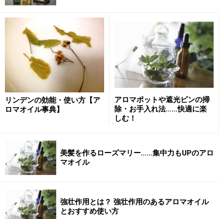
皮膚からココナッツオイルを摂取するメカニズム
ココナッツオイルのアロマテラピー流に活用1. 塗るだけ
ココナッツオイルのアロマテラピー流に活用2. 塗って洗い流
す
ココナッツオイルのアロマテラピー流に活用3. ヘア＆頭皮ケ
ア
アロマポットや遮光ビンの掃
リンデンの効能・使い方【ア
除・お手入れ法……快適に楽
ロマオイル事典】
ココナッツオイルのアロマテラピー流に活用4. クリームを作
しむ！
ろう
ココナッツオイル＆シアバターで作るアロマクリーム
美髪を作るローズマリー……集中力もUPのアロ
マオイル
ココナッツオイルに精油をブレンドするときの注意点
おわりに
強壮作用とは？ 強壮作用のあるアロマオイル
とおすすめ使い方