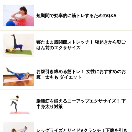
短期間で効率的に筋トレするためのQ&A
寝たまま股関節ストレッチ！ 寝起きから朝ご
はん前のエクササイズ
お腹引き締める筋トレ！ 女性におすすめのお
腹・太もも ダイエット
腸腰筋を鍛えるニーアップエクササイズ！ 下
半身太り対策
レッグライズとサイドVクランチ！下腹を引き