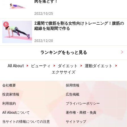
肉を落とす！
2022/10/25
2週間で腹筋を割る女性向けトレーニング！腹筋の
5
縦線を短期間で作る
2022/12/20
ランキングをもっと見る
>
>
>
>
All About
ビューティ
ダイエット
運動ダイエット
エクササイズ
会社概要
採用情報
投資家情報
広告掲載
利用規約
プライバシーポリシー
All Aboutについて
著作権・商標・免責
当サイトの情報についての注意
サイトマップ