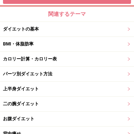
関連するテーマ
ダイエットの基本
BMI・体脂肪率
カロリー計算・カロリー表
パーツ別ダイエット方法
上半身ダイエット
二の腕ダイエット
お腹ダイエット
背中痩せ