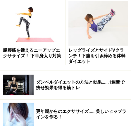
自分の両脚の重さを負荷として、下腹を始めとした体幹
全体を鍛えていきましょう。ちょっとキツいですが、引
き締め効果は抜群です。ムリをせず、自分のできる範囲
でチャレンジしてみて下さい。
腸腰筋を鍛えるニーアップエ
レッグライズとサイドVクラ
1.右半身を下にして横向きになります。右手を胸の前
クササイズ！ 下半身太り対策
ンチ！下腹を引き締める体幹
に、左手を頭上に伸ばします。脚はまっすぐに伸ばしま
ダイエット
しょう。
ダンベルダイエットの方法と効果……1週間で
痩せ効果を得る筋トレ
「サイドVクランチ」STEP1
更年期からのエクササイズ……美しいヒップラ
インを作る！
2.上半身と両脚を同時に浮かせ、左手と左脚をタッチし
ます。このとき脇腹の筋肉を意識し、腕に力が入りすぎ