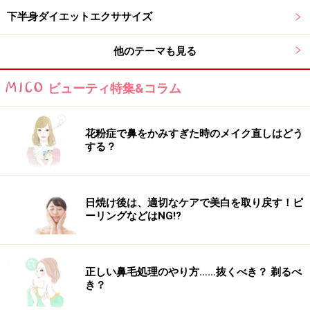
下半身ダイエットエクササイズ
「サイドVクランチ」のポイントを動画でチ
ェック！
他のテーマも見る
ビューティ特集&コラム
花粉症で鼻をかみすぎた時のメイク直しはどう
する？
【ポイント】
・左右それぞれ6回～8回 / 1セット。慣れてきたら1日2
日焼け後は、適切なケアで美白を取り戻す！ピ
セットを目標に。
ーリングなどはNG!?
・お腹の力を使って手足を動かす。
・勢いや反動をつけずに動作する。
正しい鼻毛処理のやり方……抜くべき？ 剃るべ
き？