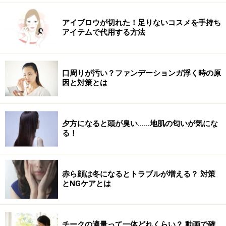
ぽっこり下腹にアプローチ「レッグライズ
シザーズ」
アイブロウが切れた！足りないコスメを手持ち
アイテムで代用する方法
続いて、腹筋運動が苦手な方にもおすすめの「レッグラ
イズシザーズ」をご紹介します。下腹の筋肉に負荷を加
えるだけでなく、一連の動きを繰り返すことで、脂肪燃
口周りが汚い？ファンデーションガ浮く時の原
因と対策とは
焼の効果も期待できます。
1. 床に座り、両ひじと両ひざをついた仰向けの姿勢で、
夕方になると頭が臭い……地肌の匂いが気にな
息を吐きながらお腹をへこませてドローイン。目線は正
る！
面に向けます。
赤ら顔は冬になるとトラブルが増える？ 対策
「レッグライズシザーズ」STEP1
とNGケアとは
チークの適量って一体どれくらい？ 動画で確