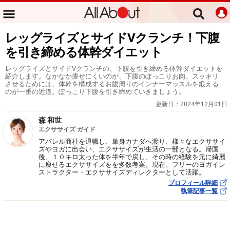
レッグライズとサイドVクランチ！下腹
を引き締める体幹ダイエット
レッグライズとサイドVクランチの、下腹を引き締める体幹ダイエットを
紹介します。なかなか痩せにくいのが、下腹のぽっこりお肉。スッキリ
させるためには、体幹を構成するお腹周りのインナーマッスルを鍛える
のが一番の近道。ぽっこり下腹を引き締めていきましょう。
更新日：
2024年12月01日
森 和世
エクササイズ ガイド
アパレル商社を退職し、単身カナダへ渡り、様々なエクササイ
ズやヨガに出会い、エクササイズが生活の一部となる。帰国
後、１０キロ太った体を半年で戻し、その時の経験を元に綺麗
に痩せるエクササイズをを多数考案。現在、フリーのヨガイン
ストラクター・エクササイズディレクターとして活躍。
プロフィール詳細
執筆記事一覧