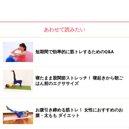
あわせて読みたい
＜目次＞
短期間で効率的に筋トレするためのQ&A
下腹のたるみを引き締める「サイドVクランチ」
「サイドVクランチ」のポイントを動画でチェック！
ぽっこり下腹にアプローチ「レッグライズシザーズ」
寝たまま股関節ストレッチ！ 寝起きから朝ご
はん前のエクササイズ
「レッグライズシザーズ」のポイントを動画でチェック！
あわせて試したい下腹ぽっこり解消ポーズ
お腹引き締める筋トレ！ 女性におすすめのお
腹・太もも ダイエット
下腹のたるみを引き締める「サイドVクラン
チ」