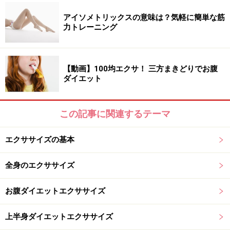
ないように注意しましょう。
アイソメトリックスの意味は？気軽に簡単な筋
力トレーニング
「サイドVクランチ」STEP2
【動画】100均エクサ！ 三方まきどりでお腹
ダイエット
3.勢いや反動をつけずに、腹筋を使ってゆっくりと元の
この記事に関連するテーマ
姿勢に戻ります。
エクササイズの基本
「サイドVクランチ」STEP3
全身のエクササイズ
お腹ダイエットエクササイズ
上半身ダイエットエクササイズ