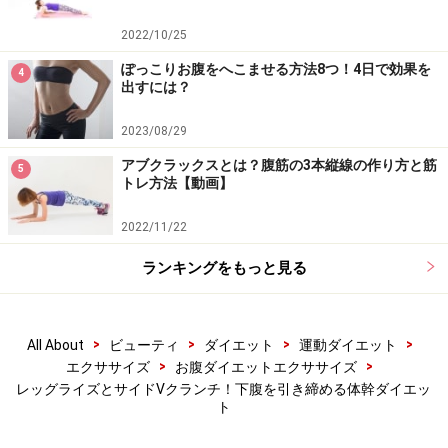
2022/10/25
5. 脚を浮かせたまま、ゆっくりと開脚していきます。
ぽっこりお腹をへこませる方法8つ！4日で効果を
4
出すには？
「レッグライズシザーズ」STEP5
2023/08/29
アブクラックスとは？腹筋の3本縦線の作り方と筋
5
トレ方法【動画】
6～8. 右脚を左脚の上に交差させ、空中でクロスさせま
2022/11/22
す。続けて、開脚⇒反対の脚を上にして交差
ランキングをもっと見る
「レッグライズシザーズ」STEP6
>
>
>
>
All About
ビューティ
ダイエット
運動ダイエット
>
>
エクササイズ
お腹ダイエットエクササイズ
レッグライズとサイドVクランチ！下腹を引き締める体幹ダイエッ
「レッグライズシザーズ」STEP7
ト