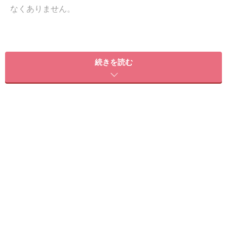
なくありません。
この下腹をスッキリさせるためには、両脚を真っ直ぐ伸
ばして下腹の腹筋の力で上げていく、
「レッグレイズ」
続きを読む
や「脚上げ腹筋」系の筋トレ
が必須となります。ただ、
ある程度の腹筋がないと腰がそってしまったり、余計な
ところに力が入ってしまい、効率的なトレーニングがで
きない場合もあります。今回は女性でも続けやすいアレ
ンジを加えているので、初心者でも下腹のボディメイク
をピンポイントで狙えるはずです。