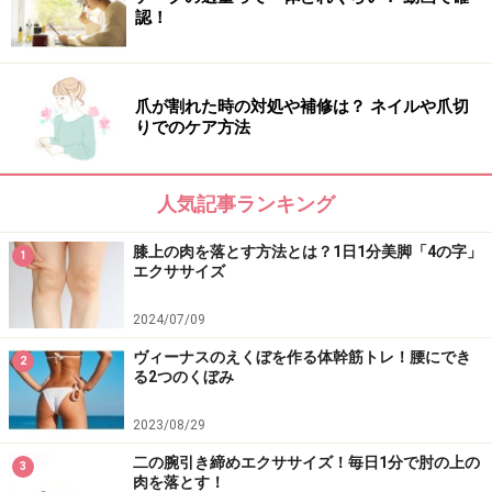
2. 両ひざを曲げて、胸の前にひきよせます。息は止めず
認！
に、自然な呼吸のまま行います。
爪が割れた時の対処や補修は？ ネイルや爪切
「レッグライズシザーズ」STEP2
りでのケア方法
3. 両脚を天井方向にまっすぐに伸ばします。
人気記事ランキング
膝上の肉を落とす方法とは？1日1分美脚「4の字」
1
エクササイズ
「レッグライズシザーズ」STEP3
2024/07/09
ヴィーナスのえくぼを作る体幹筋トレ！腰にでき
4. 両脚を床ギリギリの位置までゆっくりと下ろしていき
2
る2つのくぼみ
ましょう。
2023/08/29
二の腕引き締めエクササイズ！毎日1分で肘の上の
3
「レッグライズシザーズ」STEP4
肉を落とす！