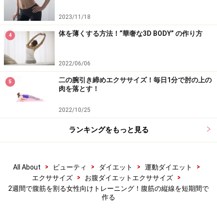
2023/11/18
体を薄くする方法！”華奢な3D BODY” の作り方
4
2022/06/06
二の腕引き締めエクササイズ！毎日1分で肘の上の
5
肉を落とす！
「ヒップリストスウィング」解説動画はこ
2022/10/25
ちら！
ランキングをもっと見る
>
>
>
>
All About
ビューティ
ダイエット
運動ダイエット
>
>
エクササイズ
お腹ダイエットエクササイズ
2週間で腹筋を割る女性向けトレーニング！腹筋の縦線を短期間で
作る