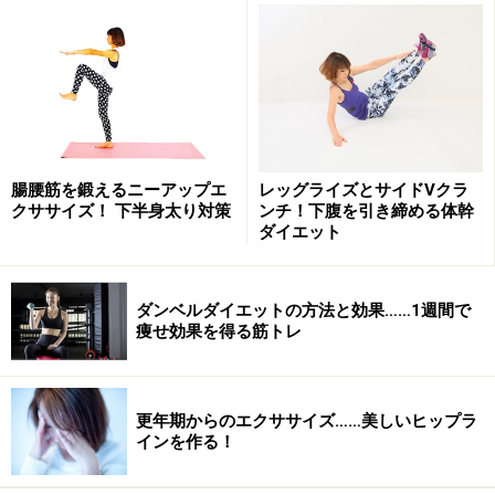
お腹のまわりの筋肉をまんべんなく刺激することができ
るのが、「ニートゥーチェスト」。高い負荷をかけるこ
とができるので、短期間で効果を出したい人におすすめ
の種目です。
1.腕を肩幅に開き、手のひらとつま先を床につけ、手
腸腰筋を鍛えるニーアップエ
レッグライズとサイドVクラ
首・ひじ・肩のラインが床と垂直になるように腕を伸ば
クササイズ！ 下半身太り対策
ンチ！下腹を引き締める体幹
ダイエット
して体を支えます。頭からつま先も一直線になるように
姿勢をキープ。腹筋に力を入れ、お尻が落ちないように
注意しましょう。
ダンベルダイエットの方法と効果……1週間で
痩せ効果を得る筋トレ
「ニートゥーチェスト」STEP1
更年期からのエクササイズ……美しいヒップラ
インを作る！
2.右ひざを曲げ、ゆっくりと右ひじに引き寄せて、外側
にタッチしたら元に戻します。左側も同様に行います。