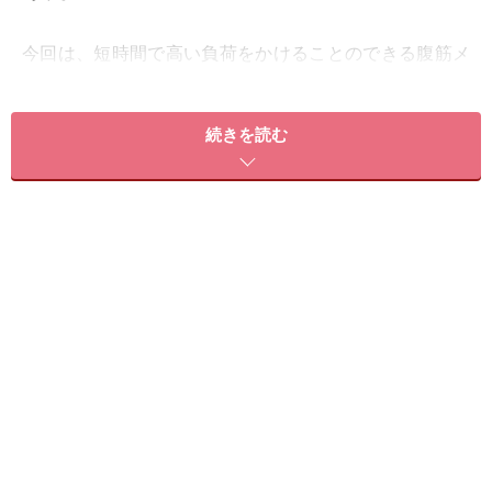
今回は、短時間で高い負荷をかけることのできる腹筋メ
ニューをご紹介します。
下記の「ニートゥーチェスト」と「ヒップリフトスウィ
続きを読む
ング」という2つのトレーニングを毎日2週間継続する
と、腹筋に変化が表れるはずです。
＜目次＞