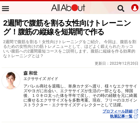
2週間で腹筋を割る女性向けトレーニン
グ！腹筋の縦線を短期間で作る
2週間で腹筋を割る！女性向けトレーニングをご紹介。 今回は、腹筋を割
るための女性向けの筋トレメニューとして、ほどよく鍛えられたカッコ
いい腹筋への2週間最短コースをご説明します。腹筋に縦線を作る効果的
なトレーニングとは？
更新日：
2022年12月20日
森 和世
エクササイズ ガイド
アパレル商社を退職し、単身カナダへ渡り、様々なエクササイ
ズやヨガに出会い、エクササイズが生活の一部となる。帰国
後、１０キロ太った体を半年で戻し、その時の経験を元に綺麗
に痩せるエクササイズをを多数考案。現在、フリーのヨガイン
ストラクター・エクササイズディレクターとして活躍。
プロフィール詳細
執筆記事一覧