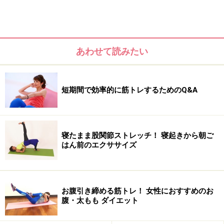
腹筋の縦線の作り方1：腕立てふせ姿勢で足踏み「ニー
あわせて読みたい
トゥーチェスト」
「ニートゥーチェスト」のポイントを動画でチェック！
短期間で効率的に筋トレするためのQ&A
腹筋の縦線の作り方2：お尻を左右に上げ下ろし「ヒッ
プリフトスウィング」
「ヒップリストスウィング」解説動画はこちら！
寝たまま股関節ストレッチ！ 寝起きから朝ご
はん前のエクササイズ
腹筋を鍛える「美姿勢」習慣もあわせてやりたい！
お腹引き締める筋トレ！ 女性におすすめのお
腹筋の縦線の作り方1：腕立てふせ姿勢で足
腹・太もも ダイエット
踏み「ニートゥーチェスト」