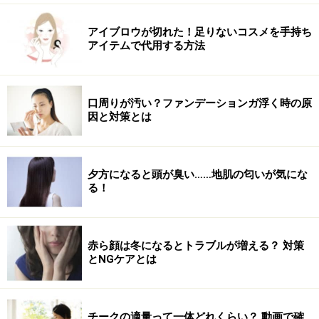
できるのでボディラインを整えるのにもってこい。まず
は、1日3回からスタートしてみましょう。
アイブロウが切れた！足りないコスメを手持ち
アイテムで代用する方法
1.仰向けになり、両脚を天井方向に伸ばし、クロスさせ
ます。
口周りが汚い？ファンデーションガ浮く時の原
因と対策とは
「ヒップリフトスウィング」STEP1
夕方になると頭が臭い……地肌の匂いが気にな
る！
2.息を吸いながらお腹の筋肉を使ってヒップを浮かせま
す。
赤ら顔は冬になるとトラブルが増える？ 対策
とNGケアとは
「ヒップリフトスウィング」STEP2
3.息を吐きながらヒップを右方向にゆっくりと着地させ
チークの適量って一体どれくらい？ 動画で確