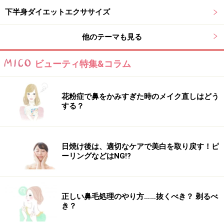
・まずは左右1回ずつ×5セットが目標。慣れてきたら左
下半身ダイエットエクササイズ
右各8～10セットなど徐々に回数を増やす
他のテーマも見る
・手の指を開いて床につけることで重心が安定し、手首
の負担が軽減する
ビューティ特集&コラム
・反動や勢いをつけないように注意
花粉症で鼻をかみすぎた時のメイク直しはどう
手の指を開いて安定させる。
する？
日焼け後は、適切なケアで美白を取り戻す！ピ
腹筋の縦線の作り方2：お尻を左右に上げ下
ーリングなどはNG!?
ろし「ヒップリフトスウィング」
続いて、少ない回数でも腹筋全体に高い負荷をかける
正しい鼻毛処理のやり方……抜くべき？ 剃るべ
「ヒップリフトスウィング」です。腹筋の縦線部分の
き？
「腹直筋」だけでなく、くびれ部分の「腹斜筋」も刺激