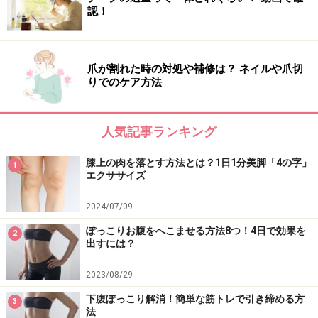
認！
ます。勢いをつけると効果が半減するので、注意してく
ださい。
爪が割れた時の対処や補修は？ ネイルや爪切
りでのケア方法
「ヒップリフトスウィング」STEP3
人気記事ランキング
4.息を吸いながらヒップを浮かせ、息を吐きながら反対
方向にゆっくりと着地します。ここまでで1回。
膝上の肉を落とす方法とは？1日1分美脚「4の字」
1
エクササイズ
2024/07/09
「ヒップリフトスウィング」STEP4
ぽっこりお腹をへこませる方法8つ！4日で効果を
2
出すには？
2023/08/29
下腹ぽっこり解消！簡単な筋トレで引き締める方
3
法