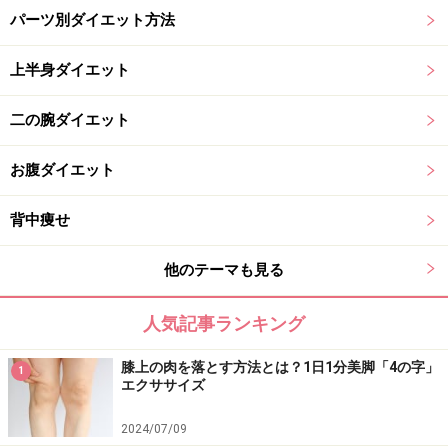
パーツ別ダイエット方法
上半身ダイエット
二の腕ダイエット
お腹ダイエット
背中痩せ
他のテーマも見る
人気記事ランキング
膝上の肉を落とす方法とは？1日1分美脚「4の字」
1
エクササイズ
2024/07/09