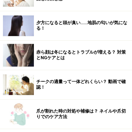
夕方になると頭が臭い……地肌の匂いが気にな
る！
赤ら顔は冬になるとトラブルが増える？ 対策
とNGケアとは
チークの適量って一体どれくらい？ 動画で確
認！
爪が割れた時の対処や補修は？ ネイルや爪切
りでのケア方法