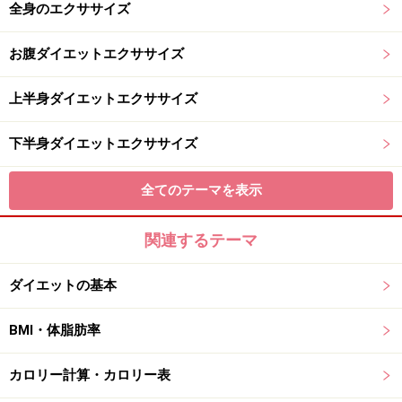
全身のエクササイズ
お腹ダイエットエクササイズ
上半身ダイエットエクササイズ
下半身ダイエットエクササイズ
全てのテーマを表示
関連するテーマ
ダイエットの基本
BMI・体脂肪率
カロリー計算・カロリー表