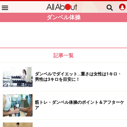
ダンベル体操
記事一覧
ダンベルでダイエット…重さは女性は1キロ・
男性は3キロを目安に！
筋トレ・ダンベル体操のポイント＆アフターケ
ア