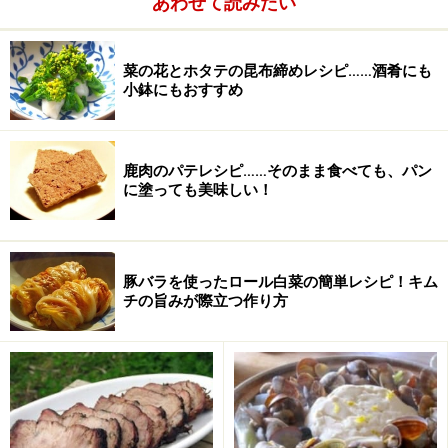
あわせて読みたい
赤ワイン
1カップ
菜の花とホタテの昆布締めレシピ……酒肴にも
トマト水煮缶
1缶（400g）
小鉢にもおすすめ
塩
小さじ1
鹿肉のパテレシピ……そのまま食べても、パン
こしょう
適宜
に塗っても美味しい！
砂糖
大さじ1
水
800ml程度
豚バラを使ったロール白菜の簡単レシピ！キム
チの旨みが際立つ作り方
サラダ油
適宜
ローリエ
1枚
カラメル
大さじ2