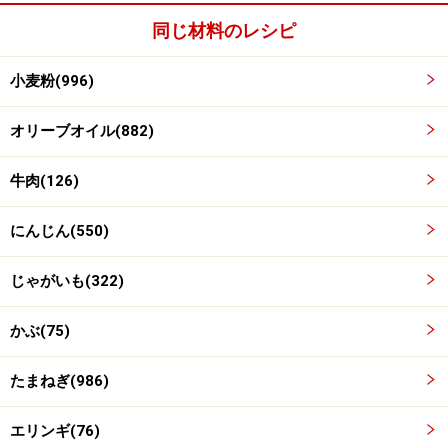
同じ材料のレシピ
小麦粉(996)
オリーブオイル(882)
牛肉(126)
にんじん(550)
材料を切り、鍋に加えて混ぜ合わせる。
3
じゃがいも(322)
じゃがいもは皮をむき、大きさによって1/4～1/2に切
かぶ(75)
る。かぶは1/4に切り、エリンギは一口大に切る。これ
を鍋に加えてざっと混ぜ合わせる。
たまねぎ(986)
エリンギ(76)