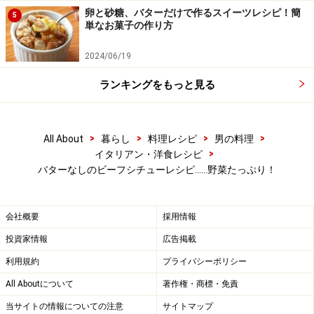
卵と砂糖、バターだけで作るスイーツレシピ！簡
5
単なお菓子の作り方
赤ワイン、トマト水煮、水、塩、ローリエ、こしょ
2024/06/19
5
うを入れる。
ランキングをもっと見る
赤ワイン、トマト水煮、水、塩、ローリエ、こしょうを
入れる。
>
>
>
>
All About
暮らし
料理レシピ
男の料理
>
イタリアン・洋食レシピ
バターなしのビーフシチューレシピ……野菜たっぷり！
会社概要
採用情報
投資家情報
広告掲載
利用規約
プライバシーポリシー
All Aboutについて
著作権・商標・免責
当サイトの情報についての注意
サイトマップ