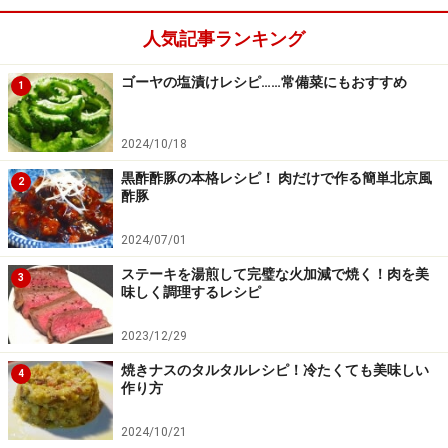
肉をサラダ油を入れたフライパンで色づくまで炒め、野
菜を入れた鍋に加える。
人気記事ランキング
ゴーヤの塩漬けレシピ……常備菜にもおすすめ
1
2024/10/18
黒酢酢豚の本格レシピ！ 肉だけで作る簡単北京風
2
酢豚
2024/07/01
ステーキを湯煎して完璧な火加減で焼く！肉を美
3
味しく調理するレシピ
2023/12/29
焼きナスのタルタルレシピ！冷たくても美味しい
4
作り方
2024/10/21