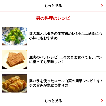
もっと見る
男の料理のレシピ
シチューを作り始める。
2
ルーを作っている間にシチューを作り始める（注意し
菜の花とホタテの昆布締めレシピ……酒肴にも
小鉢にもおすすめ
て、ルーをまめにかきまぜるようにする）。たまねぎは
1cｍ幅、にんじんは乱切りにして、サラダ油とともに鍋
に入れて火にかけ、炒める。
鹿肉のパテレシピ……そのまま食べても、パン
に塗っても美味しい！
豚バラを使ったロール白菜の簡単レシピ！キム
チの旨みが際立つ作り方
もっと見る