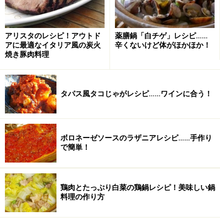
アリスタのレシピ！アウトド
薬膳鍋「白チゲ」レシピ……
アに最適なイタリア風の炭火
辛くないけど体がほかほか！
焼き豚肉料理
タパス風タコじゃがレシピ……ワインに合う！
■
ボロネーゼソースのラザニアレシピ……手作り
で簡単！
野菜たっぷりビーフシチューの作り方・手
順
鶏肉とたっぷり白菜の鶏鍋レシピ！美味しい鍋
■
作り方
料理の作り方
弱火でじっくり炒める。
1