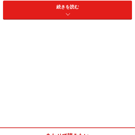
続きを読む
野菜たっぷりビーフシチュー(4人分)
■
材料
小麦粉
1/4カップ
オリーブオイル
50ml
牛肉
500g
にんじん
2本
じゃがいも
3個
かぶ
３個
たまねぎ
1個
エリンギ
3本