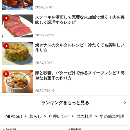
2024/07/01
ステーキを湯煎して完璧な火加減で焼く！肉を美
3
味しく調理するレシピ
2023/12/29
焼きナスのタルタルレシピ！冷たくても美味しい
4
作り方
2024/10/21
卵と砂糖、バターだけで作るスイーツレシピ！簡
5
単なお菓子の作り方
2024/06/19
ランキングをもっと見る
>
>
>
>
All About
暮らし
料理レシピ
男の料理
男の簡単料理