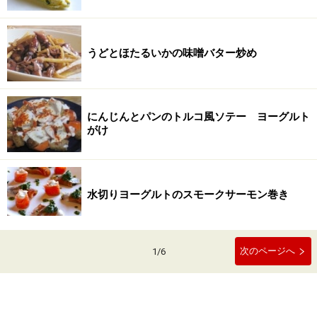
うどとほたるいかの味噌バター炒め
にんじんとパンのトルコ風ソテー ヨーグルト
がけ
水切りヨーグルトのスモークサーモン巻き
次のページへ
1
/
6