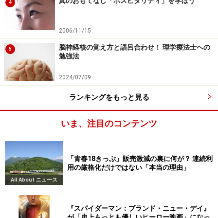
真のおもてなし「ホスピタリティ」を学ぼう
4
2006/11/15
脳神経核の覚え方と語呂合わせ！ 理学療法士への
5
勉強法
2024/07/09
ランキングをもっと見る
いま、注目のコンテンツ
「青春18きっぷ」販売激減の裏に何が？ 連続利
用の厳格化だけではない「本当の理由」
All About ニュース
『スパイダーマン：ブランド・ニュー・デイ』
が「史上もっとも優しいヒーロー映画」になっ