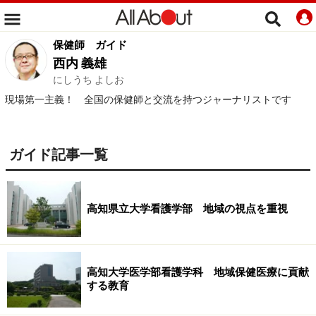
保健師
ガイド
西内 義雄
にしうち よしお
現場第一主義！ 全国の保健師と交流を持つジャーナリストです
ガイド記事一覧
高知県立大学看護学部 地域の視点を重視
高知大学医学部看護学科 地域保健医療に貢献
する教育