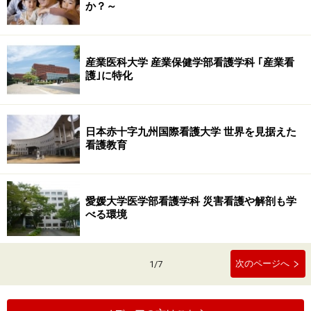
か？～
産業医科大学 産業保健学部看護学科 ｢産業看
護｣に特化
日本赤十字九州国際看護大学 世界を見据えた
看護教育
愛媛大学医学部看護学科 災害看護や解剖も学
べる環境
次のページへ
1
/
7