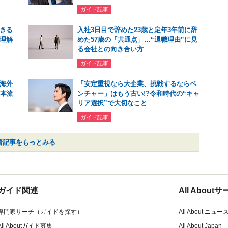
ガイド記事
きる
入社3日目で辞めた23歳と定年3年前に辞
理解
めた57歳の「共通点」…“退職理由”に見
る会社との向き合い方
ガイド記事
海外
「安定重視なら大企業、挑戦するならベ
日本流
ンチャー」はもう古い!?令和時代の“キャ
リア選択”で大切なこと
ガイド記事
着記事をもっとみる
ガイド関連
All Abou
専門家サーチ（ガイドを探す）
All About ニュー
All Aboutガイド募集
All About Japan