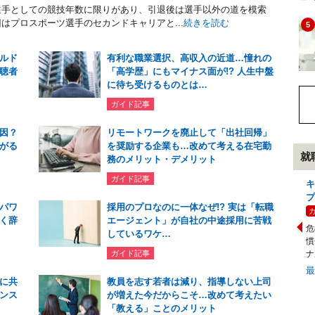
選手としての競技年数に限りがあり、引退後は選手以外の道を模索
はプロスポーツ選手のセカンドキャリアと...
続きを読む
5
ルド
有利な職業選択、高収入の近道…憧れの
聴者
「高学歴」にもマイナス面が!? 人生中盤
に待ち受けるものとは…
ガイド記事
因？
リモートワークを廃止して「出社回帰」
がる
を奨励する企業も…改めて考える在宅勤
就
務のメリット・デメリット
ガイド記事
キ
プ
パワ
採用のプロなのに一体なぜ!? 実は「転職
く辞
エージェント」が自社の中途採用に苦戦
危
しているワケ…
慣
ガイド記事
ナ
に共
教員を志す若者は減り、指導しない上司
ンス
が増えた今だからこそ…改めて考えたい
「教える」ことのメリット