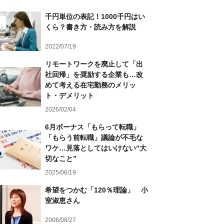
千円単位の表記！1000千円はい
くら？書き方・読み方を解説
2022/07/19
リモートワークを廃止して「出
社回帰」を奨励する企業も…改
めて考える在宅勤務のメリッ
ト・デメリット
2026/02/04
6月ボーナス「もらって転職」
「もらう前転職」議論が不毛な
ワケ…見落としてはいけない“大
切なこと”
2025/06/19
希望をつかむ「120％理論」 小
室淑恵さん
2006/08/27