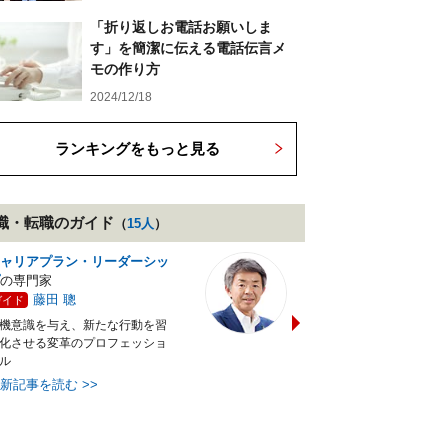
「折り返しお電話お願いしま
す」を簡潔に伝える電話伝言メ
モの作り方
2024/12/18
ランキングをもっと見る
職・転職
のガイド
（
15
人
）
ャリアプラン・リーダーシッ
テレワーク・在宅ワーク
の
の専門家
家
藤田 聰
宮田 志保
ガイド
ガイド
機意識を与え、新たな行動を習
個性や環境を活かしながら自
化させる変革のプロフェッショ
しく働く
ル
最新記事を読む
>>
最新記事を読む
>>