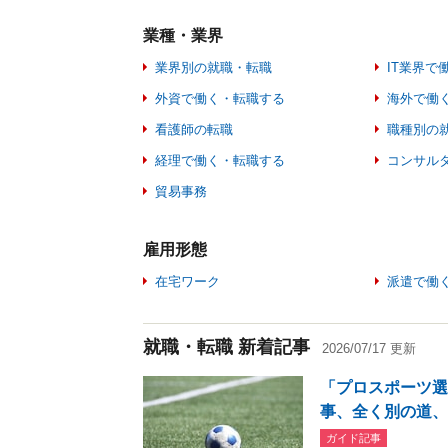
業種・業界
業界別の就職・転職
IT業界で
外資で働く・転職する
海外で働
看護師の転職
職種別の
経理で働く・転職する
コンサル
貿易事務
雇用形態
在宅ワーク
派遣で働
就職・転職 新着記事
2026/07/17 更新
「プロスポーツ
事、全く別の道、
ガイド記事