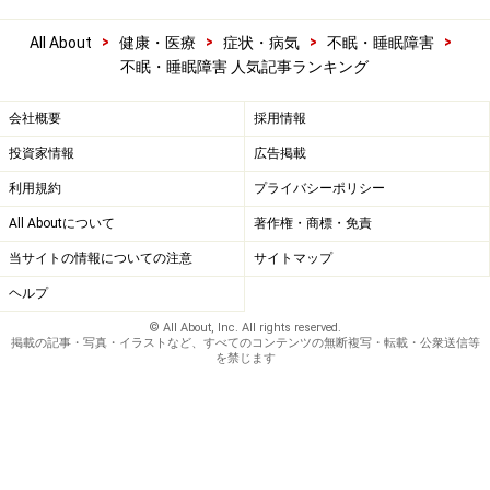
>
>
>
>
All About
健康・医療
症状・病気
不眠・睡眠障害
不眠・睡眠障害 人気記事ランキング
会社概要
採用情報
投資家情報
広告掲載
利用規約
プライバシーポリシー
All Aboutについて
著作権・商標・免責
当サイトの情報についての注意
サイトマップ
ヘルプ
© All About, Inc. All rights reserved.
掲載の記事・写真・イラストなど、すべてのコンテンツの無断複写・転載・公衆送信等
を禁じます