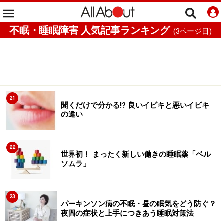
不眠・睡眠障害 人気記事ランキング
(
3
ページ目)
21
聞くだけで分かる!? 良いイビキと悪いイビキ
の違い
22
世界初！ まったく新しい働きの睡眠薬「ベル
ソムラ」
23
パーキンソン病の不眠・昼の眠気をどう防ぐ？
夜間の症状と上手につきあう睡眠対策法