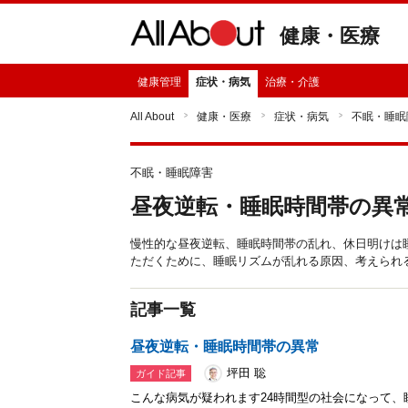
健康・医療
健康管理
症状・病気
治療・介護
All About
健康・医療
症状・病気
不眠・睡眠
不眠・睡眠障害
昼夜逆転・睡眠時間帯の異
慢性的な昼夜逆転、睡眠時間帯の乱れ、休日明けは
ただくために、睡眠リズムが乱れる原因、考えられ
記事一覧
昼夜逆転・睡眠時間帯の異常
坪田 聡
ガイド記事
こんな病気が疑われます24時間型の社会になって