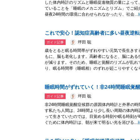
した体内時計のリズムと睡眠促進物質の量によって
ていることを「睡眠のメカニズムとリズム」でご紹
昼夜24時間の環境に合わせられなかったり、社会...
これで安心！認知症高齢者に多い昼夜逆転
坪田 聡
ガイド記事
歳をとると眠る時間帯がずれやすい元気で長生きす
もに、脳も老化します。高齢者になると、脳にある
が減ります。そのため、睡眠と覚醒のリズムが乱れ
り、眠る時間帯（睡眠相）のずれが起こりやすくなりま
睡眠時間がずれていく！非24時間睡眠覚
坪田 聡
ガイド記事
非24時間睡眠覚醒症候群の原因体内時計と外界の
す私たち人間は、24時間より少し長い周期の体内
って生きていたのでは、目覚める時刻や眠る時刻が
ぐために体内時計は、朝が来て明るい光を浴びる...