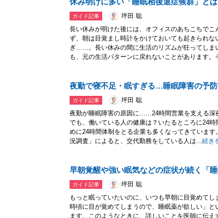
休み明けに多い「睡眠相後退症候群」とは
坪田 聡
ガイド記事
長い休みが明けた後には、オフィスのあちこちでこ
ず、朝は目覚まし時計をかけておいても起きられな
ぎ……。長い休みの間に生活のリズムが狂ってしま
も、元の生活パターンに戻れないことがあります。そん
夜勤で寝不足・眠すぎる…睡眠障害の予防
坪田 聡
ガイド記事
夜勤が睡眠障害の原因に……24時間営業を支える
でも、働いている人の健康は？いたるところに24
めに24時間体制をとる企業も多くなってきています
況調査」によると、交代勤務をしている人は...
続き
早朝覚醒や強い眠気などの症状が続く「睡
坪田 聡
ガイド記事
もっと眠っていたいのに、いつも早朝に目覚めてし
時頃に目が覚めてしまうので、睡眠薬が欲しい」と
ます。このようなときに、詳しいことを医師に伝え