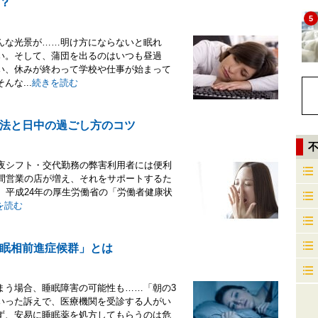
？
5
んな光景が……明け方にならないと眠れ
い。そして、蒲団を出るのはいつも昼過
い、休みが終わって学校や仕事が始まって
な...
続きを読む
法と日中の過ごし方のコツ
深夜シフト・交代勤務の弊害利用者には便利
時間営業の店が増え、それをサポートするた
。平成24年の厚生労働省の「労働者健康状
を読む
眠相前進症候群」とは
まう場合、睡眠障害の可能性も……「朝の3
いった訴えで、医療機関を受診する人がい
ず、安易に睡眠薬を処方してもらうのは危