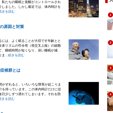
、私たちの睡眠と覚醒がコントロールされ
介しました。しかし最近では、体内時計を
続きを読む
1
の原因と対策
るには、よく眠ることが大切です年齢とと
2
生体リズムの司令塔（視交叉上核）の細胞
て、睡眠時間が短くなり、深い睡眠が減
...
続きを読む
3
醒症候群とは
時間がずれると、いろいろな障害が起こりま
時計を持っています。この体内時計だけに従
毎日少しずつ遅れてしまいます。それを防
4
続きを読む