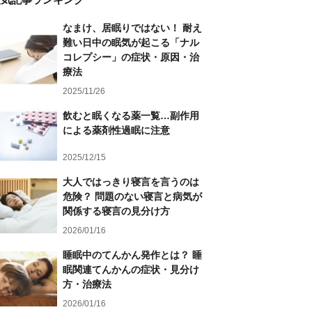
なまけ、居眠りではない！ 耐え
難い日中の眠気が起こる「ナル
コレプシー」の症状・原因・治
療法
2025/11/26
飲むと眠くなる薬一覧…副作用
による薬剤性過眠に注意
2025/12/15
大人ではっきり寝言を言うのは
危険？ 問題のない寝言と病気が
関係する寝言の見分け方
2026/01/16
睡眠中のてんかん発作とは？ 睡
眠関連てんかんの症状・見分け
方・治療法
2026/01/16