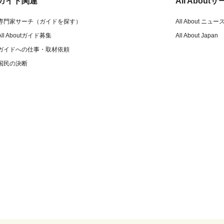
ガイド関連
All Abou
専門家サーチ（ガイドを探す）
All About ニュー
All Aboutガイド募集
All About Japan
ガイドへの仕事・取材依頼
国民の決断