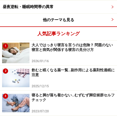
く、早める方向にはなりにくい性質があります。つま
昼夜逆転・睡眠時間帯の異常
り、人間はもともと、夜更かしの朝寝坊にはなりやすい
けれど、早寝早起きはしにくいものなのです。
他のテーマも見る
睡眠相後退症候群
は、思春期から青年期に発症すること
人気記事ランキング
が多く見られます。この病気を持つ人の割合は、日本の
高校生を対象とした調査では0.4％、15～59歳の一般市
大人ではっきり寝言を言うのは危険？ 問題のない
1
寝言と病気が関係する寝言の見分け方
民を対象とした調査で0.13％と、報告されています。
2026/01/16
また、アメリカでは、睡眠障害のクリニックを訪れた人
飲むと眠くなる薬一覧…副作用による薬剤性過眠に
2
の約１割が、この病気と診断されています。
注意
2025/12/15
体内時計そのものが故障していたり、体内時計を調整す
寝ると脚が落ち着かない…むずむず脚症候群セルフ
る働きが上手くいかないため、
睡眠相後退症候群
になる
3
チェック
と考えられています。また、この病気の人は睡眠時間が
長いことが多く、体内時計をリセットする時間帯に十分
2023/07/20