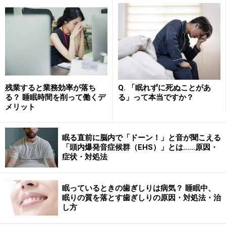
無理をして早い時刻に起きると、頭痛や頭が重い、食欲
がない、疲れやすい、集中できない、眠いなどの症状が
現れます。しかし、これらは午前中だけのことが多く、
普通は昼過ぎにはなくなり、夕方近くなると逆に調子が
出てきます。朝の体調不良が続くと、自信がなくなる、
気持ちが落ち込む、ヤル気がなくなるなどの、抑うつ状
残業すると業務効率が落ち
Q. 「眠れずに死ぬことがあ
る？ 睡眠時間を削って働くデ
る」って本当ですか？
態になることもあります。
メリット
次の項目に当てはまる場合に、
睡眠相後退症候群
が疑わ
眠る直前に脳内で「ドーン！」と音が聞こえる
れます。
「頭内爆発音症候群（EHS）」とは……原因・
症状・対処法
十分な努力にもかかわらず、望ましい時刻に寝つく
ことが困難である
眠っているときの歯ぎしりは病気？ 睡眠中、
起きる意志は強いのに、社会生活を送るために必要
眠りの質を落とす歯ぎしりの原因・対処法・治
し方
な時刻に起床できない
自然に眠りにつくと、睡眠の質は良く、睡眠時間も