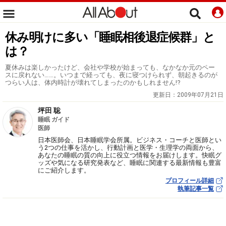
休み明けに多い「睡眠相後退症候群」と
は？
夏休みは楽しかったけど、会社や学校が始まっても、なかなか元のペー
スに戻れない……。いつまで経っても、夜に寝つけられず、朝起きるのが
つらい人は、体内時計が壊れてしまったのかもしれません!?
更新日：
2009年07月21日
坪田 聡
睡眠 ガイド
医師
日本医師会、日本睡眠学会所属。ビジネス・コーチと医師とい
う2つの仕事を活かし、行動計画と医学・生理学の両面から、
あなたの睡眠の質の向上に役立つ情報をお届けします。快眠グ
ッズや気になる研究発表など、睡眠に関連する最新情報も豊富
にご紹介します。
プロフィール詳細
執筆記事一覧