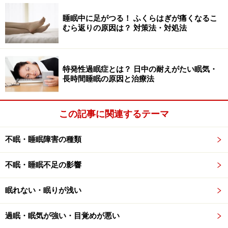
十分である
睡眠中に足がつる！ ふくらはぎが痛くなるこ
むら返りの原因は？ 対策法・対処法
睡眠の時間帯が遅れた状態が、少なくとも1週間以
上続いている
特発性過眠症とは？ 日中の耐えがたい眠気・
長時間睡眠の原因と治療法
努力しても、起きられません！
この記事に関連するテーマ
不眠・睡眠障害の種類
アラームを無意識で止めてしまい、そのことさえ覚えてい
ません
不眠・睡眠不足の影響
体内時計がコントロールする生体のリズムは約25時間
で、地球の１日である24時間よりも少し長めです。
眠れない・眠りが浅い
過眠・眠気が強い・目覚めが悪い
そのため、睡眠と覚醒のリズムは遅れる方向になりやす