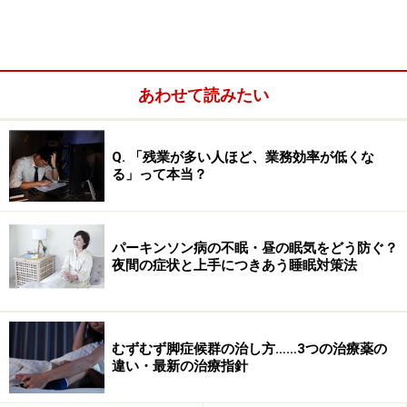
残念なことに、遅れた睡眠の時間帯を本人の努力で早め
ることは、ほとんど不可能です。入学試験や恋人とのデ
ートがあるときでも、本人の強い意志にもかかわらず、
朝、起きることができません。そのため、朝から予定が
あわせて読みたい
ある場合には、徹夜して備えることがよくあります。
Q. 「残業が多い人ほど、業務効率が低くな
る」って本当？
パーキンソン病の不眠・昼の眠気をどう防ぐ？
夜間の症状と上手につきあう睡眠対策法
むずむず脚症候群の治し方……3つの治療薬の
違い・最新の治療指針