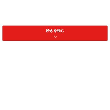
続きを読む
周りにこんな人はいませんか？
睡眠相後退症候群
というのは、「 睡眠の時間帯が、好ま
しい時刻よりも遅い時間帯で、持続して固定されている
状態 」のことです。
この病気の人は、寝つくのは遅い時刻ですが、毎日ほぼ
一定で、いったん寝つくとグッスリ眠ることができま
す。睡眠時間は、長めのことが多いようです。この状態
が数ヶ月～数年も続くので、普通の社会生活を送るに
は、かなりの不都合が生じてしまいます。