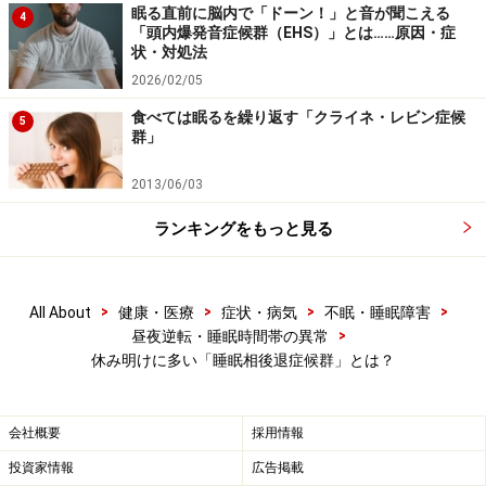
な光を浴びられないことも、睡眠時間帯が遅れたままに
眠る直前に脳内で「ドーン！」と音が聞こえる
4
「頭内爆発音症候群（EHS）」とは……原因・症
なってしまう原因の１つです。
状・対処法
2026/02/05
長い休みの間に昼夜逆転の生活をしていたり、受験勉強
食べては眠るを繰り返す「クライネ・レビン症候
5
のため夜遅くまで起きている生活が続くと、
睡眠相後退
群」
症候群
を発症しやすくなります。健康な人でも、長期休
2013/06/03
暇の後には生活のリズムが崩れることがありますが、休
み明けには元に戻ります。しかし、この病気では、睡眠
ランキングをもっと見る
と覚醒のリズムが元に戻らなくなってしまうのです。
不登校や引きこもり、うつ病、統合失調症など、社会と
>
>
>
>
All About
健康・医療
症状・病気
不眠・睡眠障害
>
昼夜逆転・睡眠時間帯の異常
の接点が減ったり、十分な太陽の光を浴びない状態で
休み明けに多い「睡眠相後退症候群」とは？
も、同じような症状を起こすことがあります。
また、平均９時間以上の睡眠が必要な
長時間睡眠者
は、
会社概要
採用情報
朝に太陽の光を浴びにくいので、体内時計のリセットが
投資家情報
広告掲載