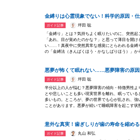
金縛りは心霊現象でない！科学的原因・仕
坪田 聡
ガイド記事
「金縛り」とは？気持ちよく眠りたいのに、突然起
「あれ、目が覚めたのかな？」と思って薄目を開け
い……！真夜中に突然異常な感覚にとらわれる金縛
の「金縛法（きんばくほう・かなしばりほう）」からき
悪夢が怖くて眠れない……悪夢障害の原因
坪田 聡
ガイド記事
半分以上の人が悩む？悪夢障害の傾向・特徴男性よ
とや悲しいことも多い現実世界を離れ、眠っている
多いもの。ところが、夢の世界でも心が乱され、強
ことがあります。悪夢が続いて睡眠障害を起こす状態.
意外な真実！歯ぎしりが歯の寿命を縮める
丸山 和弘
ガイド記事