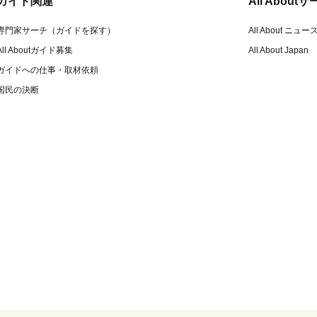
ガイド関連
All Abou
専門家サーチ（ガイドを探す）
All About ニュー
All Aboutガイド募集
All About Japan
ガイドへの仕事・取材依頼
国民の決断