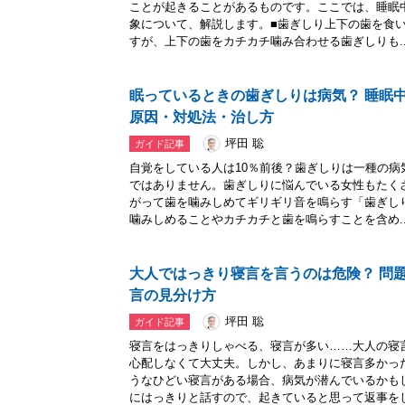
ことが起きることがあるものです。ここでは、睡眠
象について、解説します。■歯ぎしり上下の歯を食
すが、上下の歯をカチカチ噛み合わせる歯ぎしりも..
眠っているときの歯ぎしりは病気？ 睡眠
原因・対処法・治し方
坪田 聡
ガイド記事
自覚をしている人は10％前後？歯ぎしりは一種の
ではありません。歯ぎしりに悩んでいる女性もたく
がって歯を噛みしめてギリギリ音を鳴らす「歯ぎし
噛みしめることやカチカチと歯を鳴らすことを含め..
大人ではっきり寝言を言うのは危険？ 問
言の見分け方
坪田 聡
ガイド記事
寝言をはっきりしゃべる、寝言が多い……大人の寝
心配しなくて大丈夫。しかし、あまりに寝言多かっ
うなひどい寝言がある場合、病気が潜んでいるかも
にはっきりと話すので、起きていると思って返事をし.