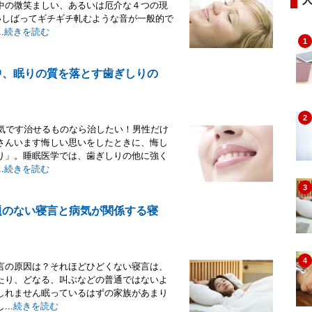
中の微笑ましい、あるいは厄介な４つの現
いしばってギチギチ軋むような音が一般的で
.
続きを読む
1
中、眠りの質を落とす歯ぎしりの
2
病気です治せるものなら治したい！男性だけ
さんいます悔しい思いをしたときに、悔し
り」。睡眠医学では、歯ぎしりの他に強く
.
続きを読む
3
題のない寝言と病気が関係する寝
4
言の原因は？それほどひどくない寝言は、
たり、どなる、叫ぶなどの普通ではないよ
しれません眠っているはずの家族があまり
..
続きを読む