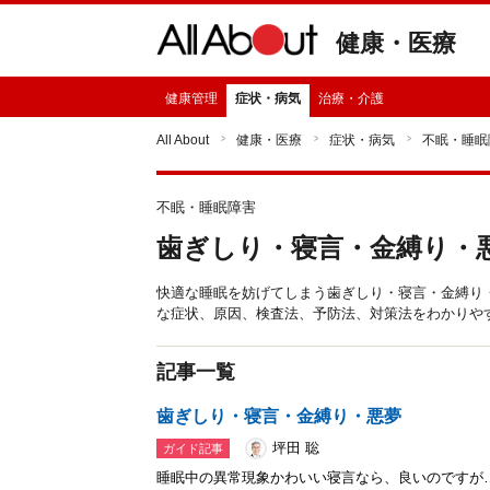
健康・医療
健康管理
症状・病気
治療・介護
All About
健康・医療
症状・病気
不眠・睡眠
不眠・睡眠障害
歯ぎしり・寝言・金縛り・
快適な睡眠を妨げてしまう歯ぎしり・寝言・金縛り
な症状、原因、検査法、予防法、対策法をわかりや
記事一覧
歯ぎしり・寝言・金縛り・悪夢
坪田 聡
ガイド記事
睡眠中の異常現象かわいい寝言なら、良いのですが