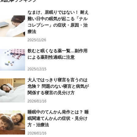
なまけ、居眠りではない！ 耐え
難い日中の眠気が起こる「ナル
コレプシー」の症状・原因・治
療法
2025/11/26
飲むと眠くなる薬一覧…副作用
による薬剤性過眠に注意
2025/12/15
大人ではっきり寝言を言うのは
危険？ 問題のない寝言と病気が
関係する寝言の見分け方
2026/01/16
睡眠中のてんかん発作とは？ 睡
眠関連てんかんの症状・見分け
方・治療法
2026/01/16