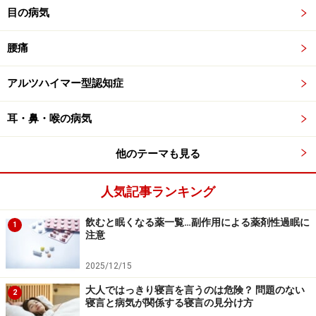
目の病気
腰痛
アルツハイマー型認知症
耳・鼻・喉の病気
他のテーマも見る
人気記事ランキング
飲むと眠くなる薬一覧…副作用による薬剤性過眠に
1
注意
2025/12/15
大人ではっきり寝言を言うのは危険？ 問題のない
2
寝言と病気が関係する寝言の見分け方