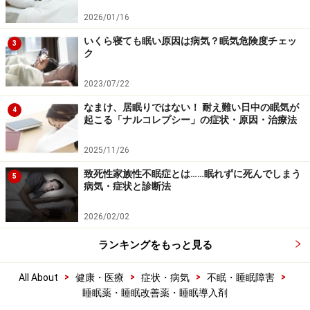
2026/01/16
いくら寝ても眠い原因は病気？眠気危険度チェッ
3
ク
2023/07/22
なまけ、居眠りではない！ 耐え難い日中の眠気が
4
起こる「ナルコレプシー」の症状・原因・治療法
2025/11/26
致死性家族性不眠症とは……眠れずに死んでしまう
5
病気・症状と診断法
2026/02/02
ランキングをもっと見る
>
>
>
>
All About
健康・医療
症状・病気
不眠・睡眠障害
睡眠薬・睡眠改善薬・睡眠導入剤