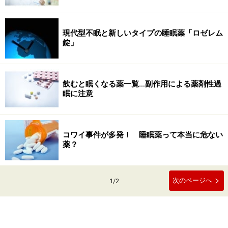
現代型不眠と新しいタイプの睡眠薬「ロゼレム
錠」
飲むと眠くなる薬一覧…副作用による薬剤性過
眠に注意
コワイ事件が多発！ 睡眠薬って本当に危ない
薬？
次のページへ
1
/
2