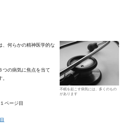
は、何らかの精神医学的な
３つの病気に焦点を当て
す。
不眠を起こす病気には、多くのもの
があります
 １ページ目
ジ目