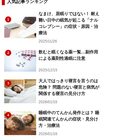
人気記事ランキング
なまけ、居眠りではない！ 耐え
1
難い日中の眠気が起こる「ナル
コレプシー」の症状・原因・治
療法
2025/11/26
飲むと眠くなる薬一覧…副作用
2
による薬剤性過眠に注意
2025/12/15
大人ではっきり寝言を言うのは
3
危険？ 問題のない寝言と病気が
関係する寝言の見分け方
2026/01/16
睡眠中のてんかん発作とは？ 睡
4
眠関連てんかんの症状・見分け
方・治療法
2026/01/16