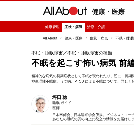
健康・医療
健康管理
症状・病気
治療・介護
All About
健康・医療
症状・病気
不眠・睡眠
不眠・睡眠障害
／不眠・睡眠障害の種類
不眠を起こす怖い病気 前
精神的な病気の初期症状として不眠が現われたり、逆に、長期
神生理性不眠症、うつ病、PTSD による不眠について、詳しく
坪田 聡
睡眠 ガイド
医師
日本医師会、日本睡眠学会所属。ビジネス・コー
あなたの睡眠の質の向上に役立つ情報をお届けし
にご紹介します。