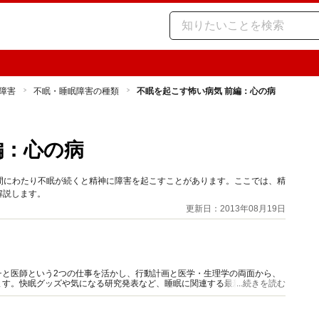
障害
不眠・睡眠障害の種類
不眠を起こす怖い病気 前編：心の病
編：心の病
間にわたり不眠が続くと精神に障害を起こすことがあります。ここでは、精
解説します。
更新日：2013年08月19日
チと医師という2つの仕事を活かし、行動計画と医学・生理学の両面から、
ます。快眠グッズや気になる研究発表など、睡眠に関連する最新情報も豊富
...続きを読む