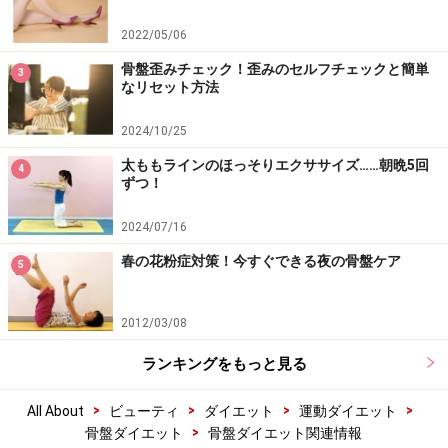
2022/05/06
骨盤歪みチェック！歪みのセルフチェックと簡単
3
なリセット方法
2024/10/25
太ももラインのほっそりエクササイズ……朝晩5回
4
ずつ！
2024/07/16
春の花粉症対策！今すぐできる夜の骨盤ケア
5
2012/03/08
ランキングをもっと見る
>
>
>
>
All About
ビューティ
ダイエット
運動ダイエット
>
骨盤ダイエット
骨盤ダイエット関連情報