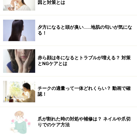
因と対策とは
夕方になると頭が臭い……地肌の匂いが気にな
る！
赤ら顔は冬になるとトラブルが増える？ 対策
とNGケアとは
チークの適量って一体どれくらい？ 動画で確
認！
爪が割れた時の対処や補修は？ ネイルや爪切
りでのケア方法