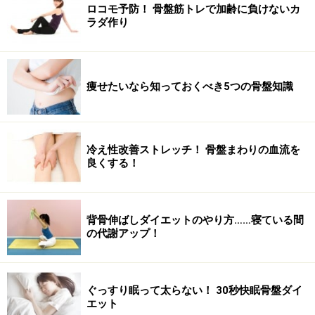
ロコモ予防！ 骨盤筋トレで加齢に負けないカ
ラダ作り
痩せたいなら知っておくべき5つの骨盤知識
冷え性改善ストレッチ！ 骨盤まわりの血流を
良くする！
背骨伸ばしダイエットのやり方……寝ている間
の代謝アップ！
ぐっすり眠って太らない！ 30秒快眠骨盤ダイ
エット