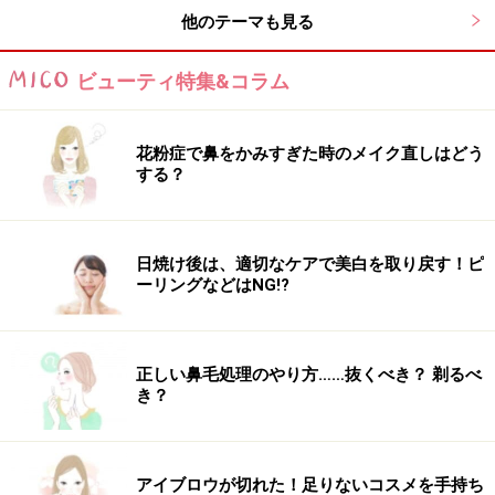
他のテーマも見る
ビューティ特集&コラム
花粉症で鼻をかみすぎた時のメイク直しはどう
する？
体の中からきれいになる！ 生姜入り手作り
ジュース
日焼け後は、適切なケアで美白を取り戻す！ピ
ーリングなどはNG!?
この手作りジュースの一番の効果は、みずみずしい肌へ
導くこと。肌の新陳代謝に必要なビタミンやミネラルが
正しい鼻毛処理のやり方……抜くべき？ 剃るべ
とれるのはもちろんの事、果物と野菜の酵素パワーで代
き？
謝が高まり、老廃物の排泄が促されボディラインもスッ
キリしますよ。
アイブロウが切れた！足りないコスメを手持ち
リンク： 体の中からきれいになる手作りジュース [ビューティティップス] All About