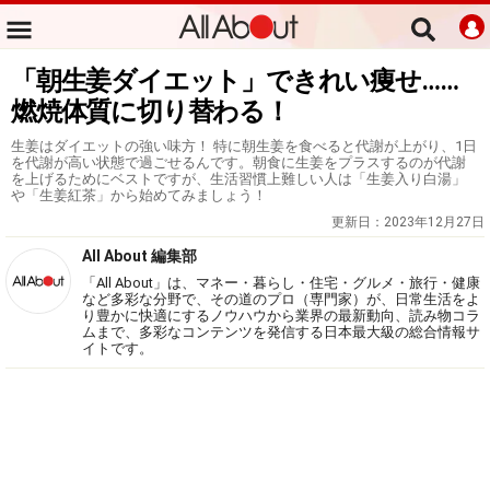
「朝生姜ダイエット」できれい痩せ……
燃焼体質に切り替わる！
生姜はダイエットの強い味方！ 特に朝生姜を食べると代謝が上がり、1日
を代謝が高い状態で過ごせるんです。朝食に生姜をプラスするのが代謝
を上げるためにベストですが、生活習慣上難しい人は「生姜入り白湯」
や「生姜紅茶」から始めてみましょう！
更新日：
2023年12月27日
All About 編集部
「All About」は、マネー・暮らし・住宅・グルメ・旅行・健康
など多彩な分野で、その道のプロ（専門家）が、日常生活をよ
り豊かに快適にするノウハウから業界の最新動向、読み物コラ
ムまで、多彩なコンテンツを発信する日本最大級の総合情報サ
イトです。