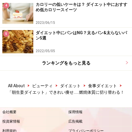
できます。今回は、手軽な食材でパパッとできちゃう、
カロリーの低いケーキは？ ダイエット中におすす
4
め低カロリースイーツ
とろーりクリームスープをご紹介。ショウガの風味がま
すます体を温めてくれますよ。
2023/06/15
リンク： 15分で作るハムと白菜のジンジャークリームスープ弁当 [家族のお弁当レシピ] All
ダイエット中にパンはNG？太るパン&太らないパ
5
About
ン5選
2022/05/05
食後にじんわりと体温UP！ 炊き込み生姜ご
ランキングをもっと見る
飯
>
>
>
>
All About
ビューティ
ダイエット
食事ダイエット
生姜のシャキシャキとした歯触りが心地よい炊き込みご
「朝生姜ダイエット」できれい痩せ……燃焼体質に切り替わる！
飯です。ピリッとした辛味が爽やかで食が進みます。食
後にじんわりとカラダが温まってきますよ。
会社概要
採用情報
リンク： 炊き込み生姜ご飯 [毎日のお助けレシピ] All About
投資家情報
広告掲載
利用規約
プライバシーポリシー