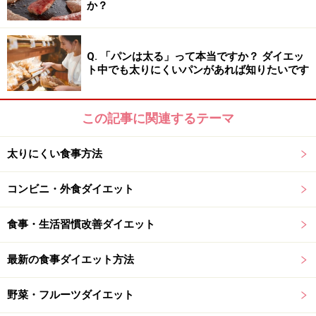
か？
「朝生姜ダイエット」レシピ例…たっぷり
きのこのしょうが豆乳スープ
Q. 「パンは太る」って本当ですか？ ダイエッ
ト中でも太りにくいパンがあれば知りたいです
こんなにたっぷり食べても、カロリーは100kcal以下。ロ
ーカロリーで整腸作用がある “きのこ” に、からだを温め
この記事に関連するテーマ
る “しょうが” も加え、ダイエットをさらにサポート！
太りにくい食事方法
重すぎずサラッと軽い口当たりが嬉しいスープのご紹介
です。
コンビニ・外食ダイエット
リンク： 1人分93kcal たっぷりきのこのしょうが豆乳スープ [ダイエットレシピ] All
About
食事・生活習慣改善ダイエット
最新の食事ダイエット方法
野菜・フルーツダイエット