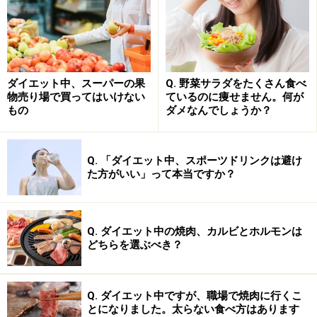
朝の「生姜紅茶ダイエット」で冷え症改善
&痩せ体質に！
ダイエット中、スーパーの果
Q. 野菜サラダをたくさん食べ
物売り場で買ってはいけない
ているのに痩せません。何が
もの
ダメなんでしょうか？
朝の「生姜紅茶ダイエット」
ダイエットの定番となっている生姜紅茶。ダイエットを
Q. 「ダイエット中、スポーツドリンクは避け
より促進させるための「飲むタイミング」は、まず朝の
た方がいい」って本当ですか？
一杯がオススメです。体温が低く代謝が低下している朝
に飲めば、体を温め高代謝の状態で一日が過ごせるよう
になります。
Q. ダイエット中の焼肉、カルビとホルモンは
どちらを選ぶべき？
リンク： 「生姜紅茶ダイエット」で冷え症改善＆痩せ体質に！ [食事ダイエット] All About
執筆ガイド 和田 清香
Q. ダイエット中ですが、職場で焼肉に行くこ
とになりました。太らない食べ方はあります