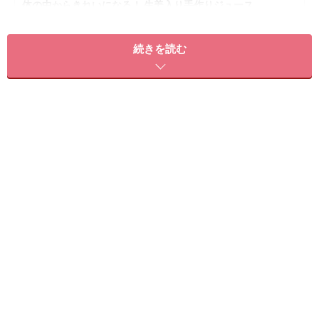
体の中からきれいになる！ 生姜入り手作りジュース
自家製インスタント！ ねぎ生姜味噌スープ
続きを読む
15分で作るハムと白菜のジンジャークリームスープ
食後にじんわりと体温UP！ 炊き込み生姜ご飯
「朝生姜ダイエット」でカラダを燃焼体質
にする方法