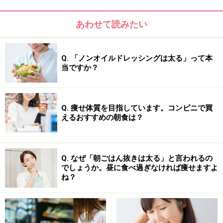
あわせて読みたい
Q. 「ノンオイルドレッシングは太る」って本
当ですか？
「朝生姜ダイエット」でカラダを燃焼体質に
Q. 痩せ体質を目指しています。コンビニで買
体が冷えてると、脂肪燃焼しにくい体質になります。こ
えるおすすめの朝食は？
れが、冬に太りやすい理由の一つです。朝に生姜を取り
入れる簡単新習慣で、燃焼体質に変える方法を実践して
みましょう！
Q. なぜ「朝ごはん抜きは太る」と言われるの
でしょうか。昼に食べ過ぎなければ痩せますよ
リンク： 朝のダイエット新習慣でカラダを燃焼体質にする方法 [食事ダイエット] All About
ね？
執筆ガイド 阿部 エリナ