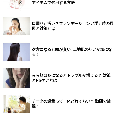
アイテムで代用する方法
執筆ガイド 油川 ヨウコ
口周りが汚い？ファンデーションガ浮く時の原
因と対策とは
自家製インスタント！ ねぎ生姜味噌スープ
夕方になると頭が臭い……地肌の匂いが気にな
葱と生姜がしっかり身体を温めてくれる、ねぎ味噌スー
る！
プ。かつおぶしを入れれば、より旨味がアップ。簡単だ
けど美味しい自家製インスタントスープは朝食にもおす
すめです。
赤ら顔は冬になるとトラブルが増える？ 対策
とNGケアとは
リンク： 自家製インスタント ねぎ味噌スープ [簡単スピード料理] All About
執筆ガイド 野口 英世
チークの適量って一体どれくらい？ 動画で確
認！