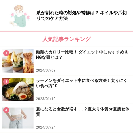
爪が割れた時の対処や補修は？ ネイルや爪切
りでのケア方法
人気記事ランキング
麺類のカロリー比較！ ダイエット中におすすめ＆
1
NGな麺とは？
2024/07/09
ラーメンをダイエット中に食べる方法！太りにく
2
15分で作るハムと白菜のジンジャークリー
い食べ方10
ムスープ
2023/01/10
夏になると食欲が増す……？夏太り体質or夏痩せ体
3
寒くなると、お弁当も温かいものがうれしいですね。最
質
近は、スープなどの汁物を保温できる専用コンテナーも
2024/07/24
登場し、冬にあったかお弁当も気軽に持っていくことが