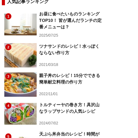
人気記事ランキング
お昼に食べたいものランキング
1
TOP10！ 皆が選んだランチの定
番メニューは？
2025/07/25
ツナサンドのレシピ！水っぽく
2
ならない作り方
2021/03/18
親子丼のレシピ！15分でできる
3
簡単献立料理の作り方
2022/11/01
トルティーヤの巻き方！具沢山
4
なラップサンドの人気レシピ
2024/07/02
天ぷら丼弁当のレシピ！時間が
5