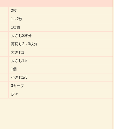
2枚
1～2枚
1/2個
大さじ2杯分
薄切り2～3枚分
大さじ1
大さじ1.5
1個
小さじ2/3
3カップ
少々