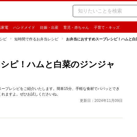
活家電
ハンドメイド
妊娠・出産
育児・赤ちゃん
子育て・キッズ
シピ
短時間で作るお弁当レシピ
お弁当におすすめスープレシピ！ハムと白
レシピ！ハムと白菜のジンジャ
スープレシピをご紹介いたします。簡単15分、手軽な食材でパパッとでき
くれますよ。ぜひお試しくださいね。
更新日：2024年11月09日