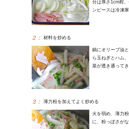
分は厚さ1cm程
ンピースは冷凍庫
2
：
材料を炒める
鍋にオリーブ油と
ら玉ねぎとハム、
菜が透き通ってき
3
：
薄力粉を加えてよく炒める
火を弱め、薄力粉
に、粉っぽさがな