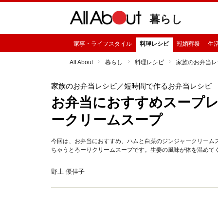
暮らし
家事・ライフスタイル
料理レシピ
冠婚葬祭
生
All About
暮らし
料理レシピ
家族のお弁当レ
家族のお弁当レシピ
／短時間で作るお弁当レシピ
お弁当におすすめスープ
ークリームスープ
今回は、お弁当におすすめ、ハムと白菜のジンジャークリーム
ちゃうとろーりクリームスープです。生姜の風味が体を温めて
野上 優佳子