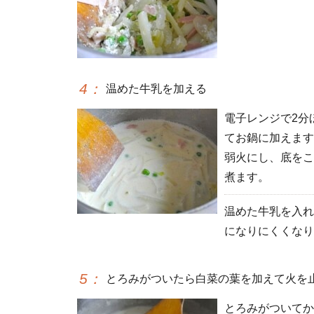
4
：
温めた牛乳を加える
電子レンジで2分
てお鍋に加えます
弱火にし、底をこ
煮ます。
温めた牛乳を入れ
になりにくくなり
5
：
とろみがついたら白菜の葉を加えて火を
とろみがついてか