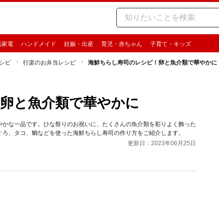
活家電
ハンドメイド
妊娠・出産
育児・赤ちゃん
子育て・キッズ
シピ
行楽のお弁当レシピ
海鮮ちらし寿司のレシピ！卵と魚介類で華やかに
卵と魚介類で華やかに
やかな一品です。ひな祭りのお祝いに、たくさんの魚介類を彩りよく飾った
ぐろ、タコ、鯛などを使った海鮮ちらし寿司の作り方をご紹介します。
更新日：2023年06月25日