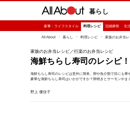
暮らし
家事・ライフスタイル
料理レシピ
冠婚葬祭
生
All About
暮らし
料理レシピ
家族のお弁当レ
家族のお弁当レシピ
／行楽のお弁当レシピ
海鮮ちらし寿司のレシピ！
海鮮ちらし寿司のレシピは意外に簡単。卵や魚介類で目にも華
豪華な海鮮ちらし寿司はいかがですか？卵焼きとサーモンやま
野上 優佳子