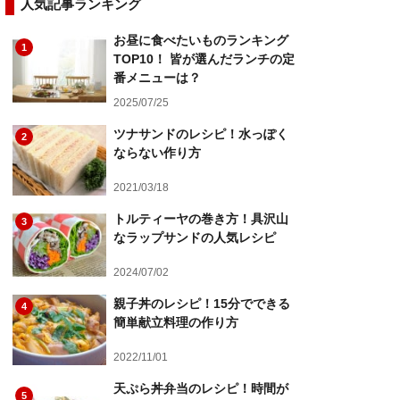
人気記事ランキング
お昼に食べたいものランキング
1
TOP10！ 皆が選んだランチの定
番メニューは？
2025/07/25
ツナサンドのレシピ！水っぽく
2
ならない作り方
2021/03/18
トルティーヤの巻き方！具沢山
3
なラップサンドの人気レシピ
2024/07/02
親子丼のレシピ！15分でできる
4
簡単献立料理の作り方
2022/11/01
天ぷら丼弁当のレシピ！時間が
5