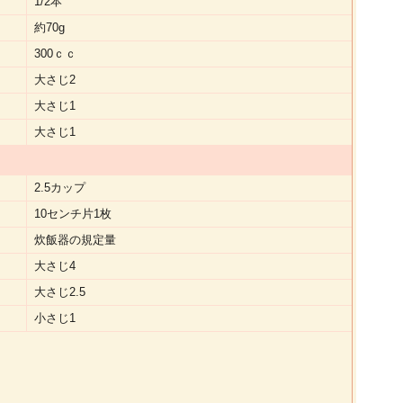
1/2本
約70g
300ｃｃ
大さじ2
大さじ1
大さじ1
2.5カップ
10センチ片1枚
炊飯器の規定量
大さじ4
大さじ2.5
小さじ1