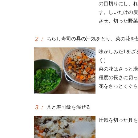
の目切りにし、れ
す。しいたけの戻
させ、切った野菜
2
：
ちらし寿司の具の汁気をとり、菜の花を
味がしみた1をざ
く）
菜の花はさっと湯
程度の長さに切っ
花をさっとくぐら
3
：
具と寿司飯を混ぜる
汁気を切った具を