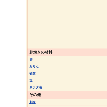
卵焼きの材料
卵
みりん
砂糖
塩
サラダ油
その他
刺身