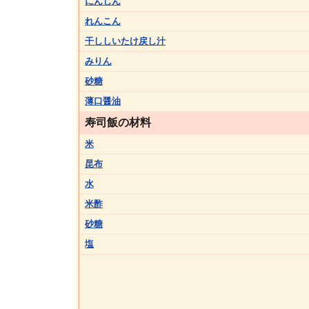
にんじん
れんこん
干ししいたけ戻し汁
みりん
砂糖
薄口醤油
寿司飯の材料
米
昆布
水
米酢
砂糖
塩