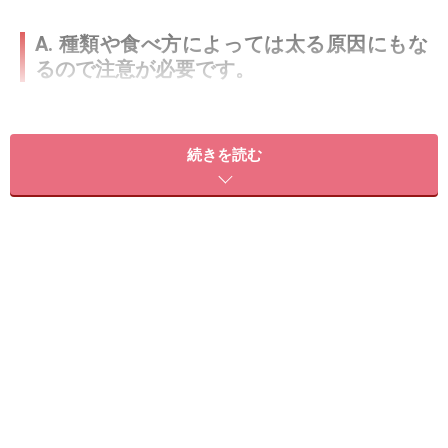
A. 種類や食べ方によっては太る原因にもな
るので注意が必要です。
果物にはビタミンやミネラル、食物繊維、水分などが豊
富に含まれており、朝にぴったりの食品です。しかし、
続きを読む
種類や食べ方によっては太る原因になることもありま
す。
果物の1日の目安量は100～200g（約80kcal）程度。特に
果糖が多い果物は、食べても血糖値がそれほど上がらず
満腹中枢が刺激されないため、食べ過ぎには注意が必要
です。血糖値の観点から考えると、ブドウ糖やショ糖を
多く含む果物は控えた方がいいでしょう。砂糖が多く含
まれている缶詰やジュース、ドライフルーツなどの加工
品も、加工の段階で大切な栄養素が失われている可能性
があるので注意が必要です。