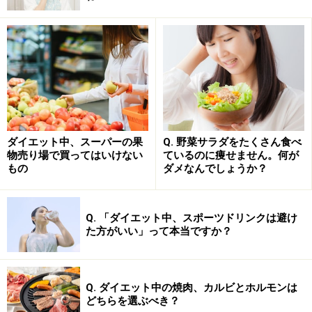
どのタンパク質が多い食品と組み合わせると、栄養バラ
ンスが整いますよ。
さらに詳しく知りたい方は、「
「朝の果物」で太りやす
くなることはある？ 気を付けたい果物の種類と食べ方は
【管理栄養士が解説】
」をあわせてご覧ください。
※記事内容は執筆時点のものです。最新の内容をご確認くださ
い。
ダイエット中、スーパーの果
Q. 野菜サラダをたくさん食べ
※ダイエットは個人の体質、また、誤った方法による実践に起因
物売り場で買ってはいけない
ているのに痩せません。何が
して体調不良を引き起こす場合があります。実践の際には、必ず
もの
ダメなんでしょうか？
自身の体質及び健康状態を十分に考慮したうえで、正しい方法で
おこなってください。また、全ての方への有効性を保証するもの
ではありません。
Q. 「ダイエット中、スポーツドリンクは避け
た方がいい」って本当ですか？
【編集部おすすめの購入サイト】
Amazonでダイエット関連の書籍をチェック！
Q. ダイエット中の焼肉、カルビとホルモンは
どちらを選ぶべき？