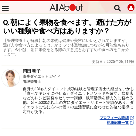
Q. 朝によく果物を食べます。避けた方が
いい種類や食べ方はありますか？
【管理栄養士が解説】朝の果物は健康や美容にいいとされていますが、
選び方や食べ方によっては、かえって体重増加につながる可能性もあり
ます。今回は、朝に果物をとる際の注意点とおすすめの食べ方をご紹介
します。
更新日：
2025年06月19日
岡田 明子
食事ダイエット ガイド
管理栄養士
自身の13kgのダイエット成功経験と管理栄養士の経歴をいかし
「食べてキレイにやせる」ダイエットメソッドを確立。飲食店
などのレシピ開発やセミナー講師、執筆活動を精力的に務める
他、延べ5000名以上の方にダイエットサポート実績があり、ダ
イエットに悩む方への個々の生活習慣に合わせた的確な指導に
定評がある。
プロフィール詳細
執筆記事一覧