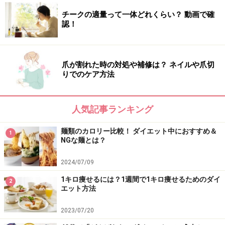
チークの適量って一体どれくらい？ 動画で確
認！
爪が割れた時の対処や補修は？ ネイルや爪切
りでのケア方法
人気記事ランキング
麺類のカロリー比較！ ダイエット中におすすめ＆
1
NGな麺とは？
2024/07/09
1キロ痩せるには？1週間で1キロ痩せるためのダイ
2
エット方法
2023/07/20