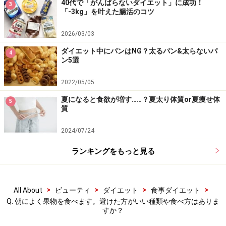
40代で「がんばらないダイエット」に成功！
3
「-3kg」を叶えた腸活のコツ
2026/03/03
ダイエット中にパンはNG？太るパン&太らないパ
4
ン5選
2022/05/05
夏になると食欲が増す……？夏太り体質or夏痩せ体
5
質
2024/07/24
ランキングをもっと見る
>
>
>
>
All About
ビューティ
ダイエット
食事ダイエット
Q. 朝によく果物を食べます。避けた方がいい種類や食べ方はありま
すか？