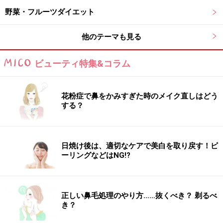
【編集部おすすめの購入サイト】
野菜・フルーツダイエット
Amazonでダイエット関連の書籍をチェック！
他のテーマも見る
楽天市場で人気のダイエット用品をチェック！
ビューティ特集&コラム
花粉症で鼻をかみすぎた時のメイク直しはどう
する？
日焼け後は、適切なケアで美白を取り戻す！ピ
ーリングなどはNG!?
正しい鼻毛処理のやり方……抜くべき？ 剃るべ
き？