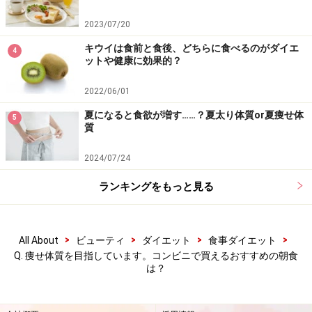
2023/07/20
キウイは食前と食後、どちらに食べるのがダイエ
4
ットや健康に効果的？
2022/06/01
夏になると食欲が増す……？夏太り体質or夏痩せ体
5
質
2024/07/24
ランキングをもっと見る
>
>
>
>
All About
ビューティ
ダイエット
食事ダイエット
Q. 痩せ体質を目指しています。コンビニで買えるおすすめの朝食
は？