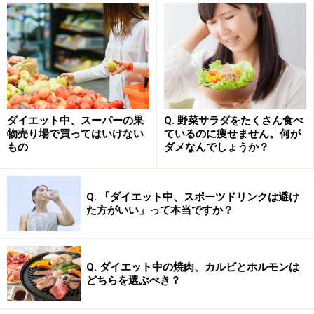
紹介します。
おにぎりを選ぶ場合は1個にし、ゆで卵・具沢山のスー
プ・ヨーグルトなどを添える
パンを選ぶ場合は、野菜や卵が入ったサンドイッチ、ま
たはチーズパンなど乳製品も補えるもの1個と、野菜が
ダイエット中、スーパーの果
Q. 野菜サラダをたくさん食べ
とれるようなスープやサラダを選ぶ
物売り場で買ってはいけない
ているのに痩せません。何が
もの
ダメなんでしょうか？
カロリーの目安は、1日に取るべき総エネルギーの30％
程度。例えば1日1600kcal設定の場合、朝食は500kcal程
度を目安にする
Q. 「ダイエット中、スポーツドリンクは避け
た方がいい」って本当ですか？
また、パンやおにぎりの中でも、揚げ物系・油脂や砂糖
の多いデニッシュ系・チョコやクリームの入った大きめ
のパンや、油脂の多いマヨネーズを多く使ったものはお
Q. ダイエット中の焼肉、カルビとホルモンは
すすめできません。1つの商品だけで、400～500kcalに
どちらを選ぶべき？
なるものもあります。