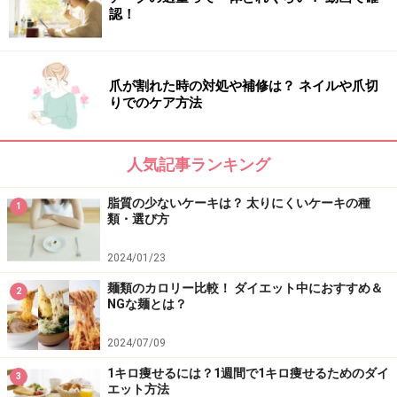
認！
爪が割れた時の対処や補修は？ ネイルや爪切
りでのケア方法
人気記事ランキング
脂質の少ないケーキは？ 太りにくいケーキの種
1
類・選び方
2024/01/23
麺類のカロリー比較！ ダイエット中におすすめ＆
2
NGな麺とは？
2024/07/09
1キロ痩せるには？1週間で1キロ痩せるためのダイ
3
エット方法