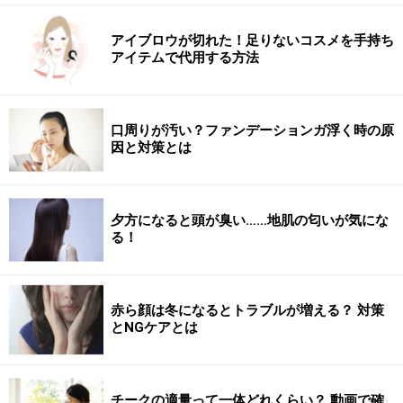
アイブロウが切れた！足りないコスメを手持ち
アイテムで代用する方法
口周りが汚い？ファンデーションガ浮く時の原
因と対策とは
夕方になると頭が臭い……地肌の匂いが気にな
る！
赤ら顔は冬になるとトラブルが増える？ 対策
とNGケアとは
チークの適量って一体どれくらい？ 動画で確