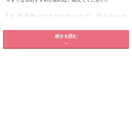
A. 単品食べは太りやすいので、組み合わせ
を意識しましょう
おにぎりや菓子パンは確かに手軽ですが、「おにぎり2
続きを読む
個」「パン類だけ2個」といった炭水化物系の単品食べ
になっているなら注意が必要です。栄養バランスに偏り
があると、結果的に太りやすい体質になってしまうこと
があります。
コンビニごはんで「痩せやすい体質」をつくりたいな
ら、何をどう組み合わせて選ぶかが非常に重要です。ダ
イエット中の理想的な朝食は、たんぱく質を優先的に摂
ること、次にご飯などの穀類（炭水化物）、できれば食
物繊維を含む野菜、という素材の組み合わせです。たん
ぱく質はゆで卵など卵、ハムなどの肉類、大豆製品、ヨ