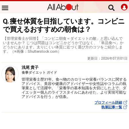
Q. 痩せ体質を目指しています。コンビニ
で買えるおすすめの朝食は？
【管理栄養士が回答】「コンビニ朝食＝ダイエットの敵」と思い込んで
いませんか？ じつは問題はコンビニかどうかではなく、「単品食べ」か
どうかにあります。太りにくい体質に近づく選び方のコツをご紹介しま
す。（※画像：Shutterstock.com）
更新日：
2026年07月01日
浅尾 貴子
食事ダイエット ガイド
管理栄養士歴31年。食べ物のカロリーや栄養バランスに関する
アドバイス、美容や健康のアドバイザーや女性誌やコラムの執
筆業として活躍中。「栄養学の基本知識を大切にした上で、ダ
イエッター個人のライフスタイルにあわせた、より実現可能な
アドバイスを行う」が信条。
プロフィール詳細
執筆記事一覧