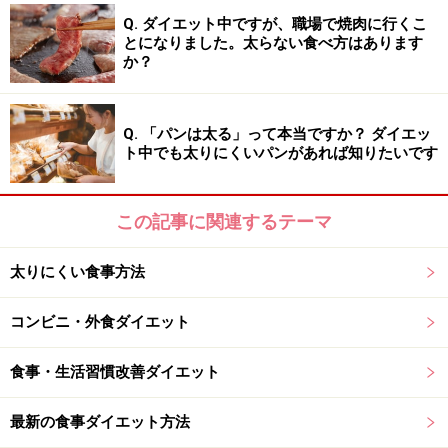
Q. ダイエット中ですが、職場で焼肉に行くこ
エネルギーや栄養価を整えた機能性食品などを添えるこ
とになりました。太らない食べ方はあります
とも良いでしょう。日常的に利用できるコンビニを上手
か？
に活用して、毎日負担なく続けられる朝食習慣を整えて
いくことが、太りにくい体質づくりへの近道です。
Q. 「パンは太る」って本当ですか？ ダイエッ
ト中でも太りにくいパンがあれば知りたいです
さらに詳しく知りたい方は、「
ダイエットと朝ごはん…
太りにくい体質を作る朝食とは？
」をあわせてご覧くだ
この記事に関連するテーマ
さい。
太りにくい食事方法
※記事内容は執筆時点のものです。最新の内容をご確認くださ
い。
コンビニ・外食ダイエット
※ダイエットは個人の体質、また、誤った方法による実践に起因
して体調不良を引き起こす場合があります。実践の際には、必ず
自身の体質及び健康状態を十分に考慮したうえで、正しい方法で
食事・生活習慣改善ダイエット
おこなってください。また、全ての方への有効性を保証するもの
ではありません。
最新の食事ダイエット方法