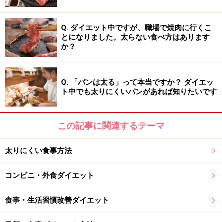
クリーミー系ドレッシング（マヨネーズ・ゴマ・シーザ
Q. ダイエット中ですが、職場で焼肉に行くこ
ーなど）は高カロリーなので量に注意する
とになりました。太らない食べ方はあります
か？
ノンオイルドレッシングはかけ過ぎに注意し、必ず成分
表示を確認する
手作りドレッシングで油の量を自分でコントロールする
Q. 「パンは太る」って本当ですか？ ダイエッ
ト中でも太りにくいパンがあれば知りたいです
ちりめんじゃこや塩昆布などのトッピングで少量でも満
足感を高める
この記事に関連するテーマ
緑黄色野菜はサラダだけでなく、蒸す・炒めるなど加熱
調理でも積極的に取り入れる
太りにくい食事方法
サラダは野菜摂取の手軽な方法ですが、ドレッシング次
コンビニ・外食ダイエット
第でカロリーは大きく変わります。また市販の野菜ジュ
ースは飲みやすくするために糖分が多く含まれているも
食事・生活習慣改善ダイエット
のがあり、食物繊維も損失しているため「野菜を食べ