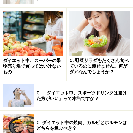
「ノンオイルなら安心」と思いがちですが、実はノンオ
イルと表示できるのは油脂分3％以内の場合で、油分が
まったくゼロとは限りません。またノンオイルドレッシ
ングはサラッとしているためかけ過ぎになりやすく、結
果的にカロリーや塩分の摂取量が増えてしまうことがあ
ります。ノンオイルやハーフマヨネーズはカロリーが低
い分、コクやとろみを補うために甘味料や添加物が多く
ダイエット中、スーパーの果
Q. 野菜サラダをたくさん食べ
含まれているケースもあるため、購入前に成分表示をよ
物売り場で買ってはいけない
ているのに痩せません。何が
く確認することが大切です。
もの
ダメなんでしょうか？
賢い選択肢として、手作りドレッシングもおすすめで
Q. 「ダイエット中、スポーツドリンクは避け
す。オリーブオイルやゴマ油にレモン汁・酢・しょう
た方がいい」って本当ですか？
ゆ・塩こしょうを組み合わせるだけで簡単に作れます。
サラダにちりめんじゃこ・塩昆布・かつお節・ゴマなど
をトッピングすると、少量のドレッシングでも満足感が
Q. ダイエット中の焼肉、カルビとホルモンは
どちらを選ぶべき？
得られます。