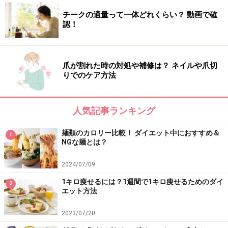
チークの適量って一体どれくらい？ 動画で確
認！
爪が割れた時の対処や補修は？ ネイルや爪切
りでのケア方法
人気記事ランキング
麺類のカロリー比較！ ダイエット中におすすめ＆
1
NGな麺とは？
2024/07/09
1キロ痩せるには？1週間で1キロ痩せるためのダイ
2
エット方法
2023/07/20