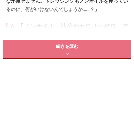
なか痩せません。ドレッシングもノンオイルを使ってい
るのに、何がいけないんでしょうか……？」
A. 「ノンオイル＝油分やカロリーゼロ」で
はありませんので、ご注意を
野菜はビタミン・ミネラル・食物繊維を豊富に含み、ダ
続きを読む
イエット中に積極的に取り入れたい食材です。サラダは
コンビニや外食でも手軽に選べるため、野菜摂取の代表
的な方法として人気があります。しかしヘルシーなイメ
ージとは裏腹に、ドレッシングの選び方や量によって
は、脂質・糖質のとり過ぎになることがあるので注意が
必要です。