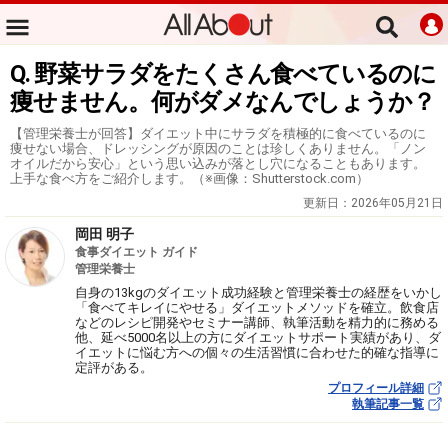
Q. 野菜サラダをたくさん食べているのに
痩せません。何がダメなんでしょうか？
【管理栄養士が回答】ダイエット中にサラダを積極的に食べているのに
痩せない場合、ドレッシングが原因のことは珍しくありません。「ノン
オイルだから安心」という思い込みが落とし穴になることもあります。
上手な食べ方をご紹介します。（※画像：Shutterstock.com）
更新日：
2026年05月21日
岡田 明子
食事ダイエット ガイド
管理栄養士
自身の13kgのダイエット成功経験と管理栄養士の経歴をいかし
「食べてキレイにやせる」ダイエットメソッドを確立。飲食店
などのレシピ開発やセミナー講師、執筆活動を精力的に務める
他、延べ5000名以上の方にダイエットサポート実績があり、ダ
イエットに悩む方への個々の生活習慣に合わせた的確な指導に
定評がある。
プロフィール詳細
執筆記事一覧