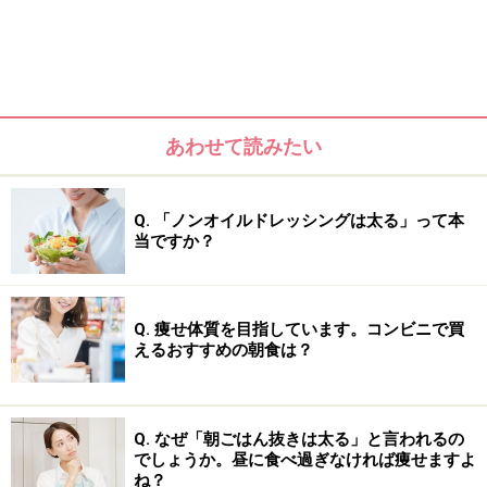
あわせて読みたい
Q. 「ノンオイルドレッシングは太る」って本
当ですか？
ドレッシングのカロリーは種類によって大きく異なりま
す。1回の使用量を約25gとした場合、マヨネーズは約
150kcal、ゴマドレッシングは約133kcal、シーザードレ
Q. 痩せ体質を目指しています。コンビニで買
えるおすすめの朝食は？
ッシングは約116kcal、フレンチやイタリアンドレッシン
グは約100kcalと、クリーミー系は特に高カロリーです。
一方、和風ドレッシングは約75kcal、和風ノンオイルド
Q. なぜ「朝ごはん抜きは太る」と言われるの
レッシングは約20kcalと低めになっています。
でしょうか。昼に食べ過ぎなければ痩せますよ
ね？