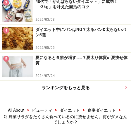
40代で「がんばらないダイエット」に成功！
3
「-3kg」を叶えた腸活のコツ
2026/03/03
ダイエット中にパンはNG？太るパン&太らないパ
4
ン5選
2022/05/05
夏になると食欲が増す……？夏太り体質or夏痩せ体
5
質
2024/07/24
ランキングをもっと見る
>
>
>
>
All About
ビューティ
ダイエット
食事ダイエット
Q. 野菜サラダをたくさん食べているのに痩せません。何がダメなん
でしょうか？