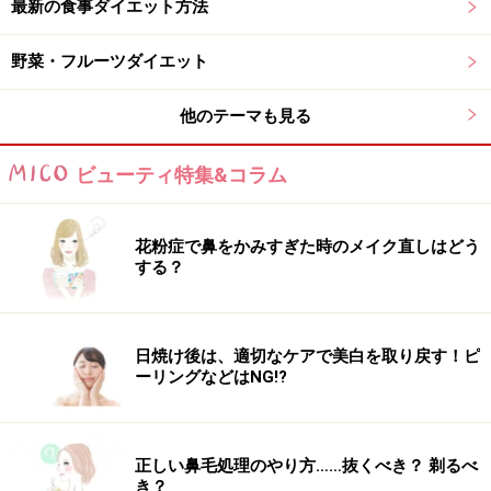
た」ことにはなりません。あくまで補助的な活用にとど
最新の食事ダイエット方法
め、できるだけ野菜そのものをさまざまな調理法で取り
野菜・フルーツダイエット
入れることを心掛けましょう。ダイエット中も肉・魚・
大豆製品などのたんぱく質をしっかり取り入れ、バラン
他のテーマも見る
スのよい食事を意識することがメリハリのあるボディへ
の近道です。
ビューティ特集&コラム
さらに詳しく知りたい方は、「
気づけばカロリーオーバ
ー？野菜ダイエットの落とし穴
」をあわせてご覧くださ
花粉症で鼻をかみすぎた時のメイク直しはどう
い。
する？
※記事内容は執筆時点のものです。最新の内容をご確認くださ
い。
日焼け後は、適切なケアで美白を取り戻す！ピ
※ダイエットは個人の体質、また、誤った方法による実践に起因
ーリングなどはNG!?
して体調不良を引き起こす場合があります。実践の際には、必ず
自身の体質及び健康状態を十分に考慮したうえで、正しい方法で
おこなってください。また、全ての方への有効性を保証するもの
ではありません。
正しい鼻毛処理のやり方……抜くべき？ 剃るべ
き？