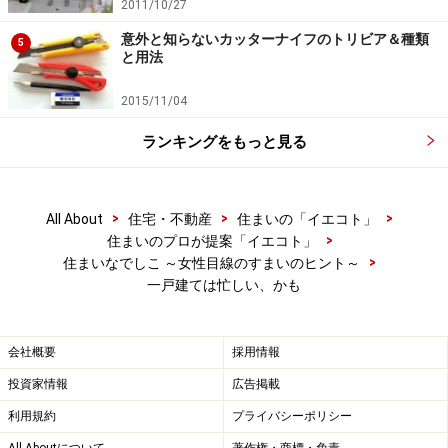
2011/10/27
ておけば少しはラクだったかも、と思わないこともな
意外と知らないカッターナイフのトリビア＆種類
5
い。
と用法
2015/11/04
戸締りはマンションの方がラクだけど
ランキングをもっと見る
一戸建てを選んだ理由のひとつが、自然に近い、土に近
い暮らしがしたい、ということ。なので、今の季節であ
>
>
>
All About
住宅・不動産
住まいの「イエコト」
れば、終日ほとんどの窓を開け放して生活しているのだ
>
住まいのプロが提案「イエコト」
が、外出の際に窓を閉めてまわるのは、正直、面倒に感
>
住まいなでしこ ～女性目線のすまいのヒント～
一戸建ては忙しい、かも
じることもある。マンションであれば1ヶ所か2ヶ所、閉
めればよかったわけで、こればっかりは、なかなか慣れ
ない。いまでも、どこか閉め忘れたりすることがある。
会社概要
採用情報
投資家情報
広告掲載
急に、雨が降ってきたりする時も同じこと。窓を閉めに
利用規約
プライバシーポリシー
バタバタと走らなければならない。でも、マンションで