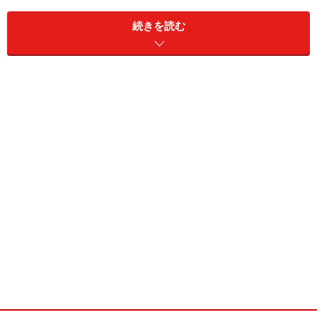
生活したものの、社会人となってからはずっとマンショ
続きを読む
ン。家の管理や庭仕事などした記憶がない、というよう
なタイプの人間だ。
そんなワタシたちの住まいは、一戸建てとはいえ、決し
て大きな家ではない。もちろん、庭だって広いわけじゃ
ないけれど、猛暑日が続いたこの夏は、庭の水撒きも重
要な日課のひとつとなった。夕方、たっぷりと水を撒
く。気候によっては朝にも撒く。狭いとはいえ、家のま
わりをぐるっと取り囲むような庭は、ホースを伸ばすの
もひと苦労だ。なんだかんだで、30分程度は庭にいるこ
とになる。