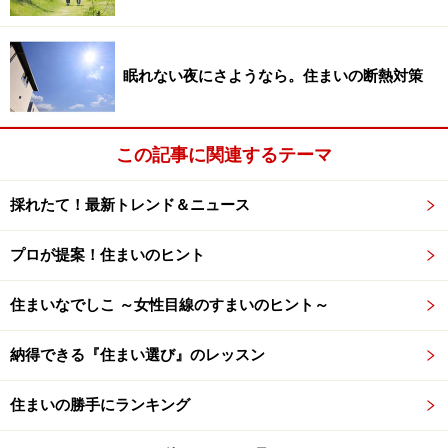
眠れない夜にさようなら。住まいの断熱対策
この記事に関連するテーマ
採れたて！最新トレンド＆ニュース
高いところの窓は、予想通り掃除が大変だった……
引っ越して数度体験した台風でも、一戸建てならでは、
プロが提案！住まいのヒント
を実感した。マンションでは、ベランダの植木鉢を数
個、移動させれば済んだことが、さすがにそうはいかな
住まいなでしこ ～女性目線のすまいのヒント～
い。
納得できる『住まい選び』のレッスン
突風地帯に建つわが家の場合、植木鉢はもとより、ガー
住まいの勝手にランキング
デンテーブル・チェアなどは家の中に避難させなければ
ならない。自転車だって倒れかねないし、網戸もバタつ