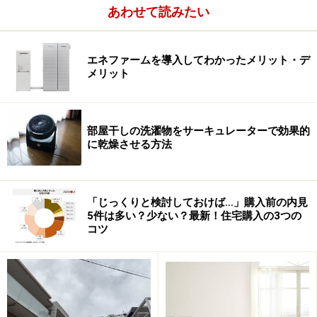
あわせて読みたい
エネファームを導入してわかったメリット・デ
メリット
部屋干しの洗濯物をサーキュレーターで効果的
に乾燥させる方法
仕事を持っていたり、庭仕事が好きじゃなかったら、こ
れはけっこう苦痛かもしれない。庭をプランニングする
際は、どこまで手をかけることができるのか、も充分考
「じっくりと検討しておけば…」購入前の内見
慮した方がいいだろう。石やタイルを中心にしたスペー
5件は多い？少ない？最新！住宅購入の3つの
コツ
スにするとか、広めのウッドデッキを設置するとか、方
法はいろいろあるはずだ。自然を上手に取り込む暮らし
は素敵だけれど、手入れが行き届かないのであれば、残
念なこと、になってしまうかもしれない。