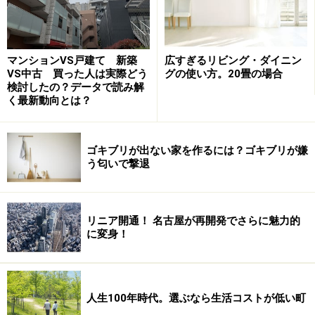
気になる天気予報
マンションVS戸建て 新築
広すぎるリビング・ダイニン
VS中古 買った人は実際どう
グの使い方。20畳の場合
検討したの？データで読み解
く最新動向とは？
ゴキブリが出ない家を作るには？ゴキブリが嫌
う匂いで撃退
リニア開通！ 名古屋が再開発でさらに魅力的
に変身！
人生100年時代。選ぶなら生活コストが低い町