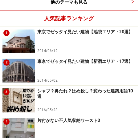
他のテーマも見る
くので外しておく方が安心だし。台風の動きに合わせ
て、さまざまな準備が必要になってくるのだ。天気予報
人気記事ランキング
をこれほど気にしたのは、生まれて初めてかもしれない
東京でゼッタイ見たい建物【池袋エリア・20選】
な。
1
台風が過ぎた後の庭木の手入れや枯葉掃除は予想してい
2014/06/19
たが、予想外だったのが窓。雨戸やシャッターを設置し
東京でゼッタイ見たい建物【新宿エリア・17選】
2
ていないわが家の場合、塩分を含んだ海風が容赦なく窓
ガラスに吹き付け、かなりの汚れを残していく。「汚い
2014/05/02
窓は見ないふり」をして過ごしたいが、さすがにいつま
シャブ？鼻たれ？はめ殺し？変わった建築用語10
3
でもそのまま、というわけにもいかず、台風後のオット
選
の休日は窓拭きで終わることになる。
2016/05/28
最近はわが家のように、雨戸やシャッターのない家も多
片付かない不人気収納ワースト3
4
い。窓ガラスの性能が高くなっていることもあり設置し
なかったが、窓のあまりの汚れっぷり、を見ると、付け