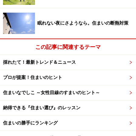
設置する場所も慎重に
眠れない夜にさようなら。住まいの断熱対策
内側に設置するケースで多くみられるのは玄関まわりだ
が、道路付けによっては、勝手口付近でも、廊下やキッ
この記事に関連するテーマ
チンなどにプランニングしてもいいだろう。いずれの場
合もポスト口だけでなく、郵便物が入る（落ちる）部分
採れたて！最新トレンド＆ニュース
にも充分な配慮を。受け箱を設けてもいいし、棚を設置
しても。玄関収納の中の棚に落ちるようにするプランな
プロが提案！住まいのヒント
ども考えられるだろう。
住まいなでしこ ～女性目線のすまいのヒント～
また、外壁にポスト口を設けた場合、敷地内、建物本体
納得できる『住まい選び』のレッスン
近くまで、外部の人が入ることになる。防犯面での不安
を感じる場合もあるだろう。ポストだけを考えるのでは
住まいの勝手にランキング
なく、敷地や周辺環境も考慮してプランニングすること
を忘れずに。