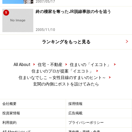
2007/05/17
力的だったことも事実。不審者にポストを覗かれたり、
郵便物が盗まれる不安もないし、広い敷地ではないの
終の棲家を奪ったJR脱線事故の今を追う
5
で、郵便屋さんや新聞屋さんにも、そんなに面倒をかけ
なくてすむかな、とも。
2005/11/10
ランキングをもっと見る
で、玄関ドア脇にポスト口を設けて、内側には木製の受
け箱というプランに。仕事柄、郵便物も多いので、ちょ
っと大きめだけど、使い勝手は大満足。それに、狭い家
>
>
>
All About
住宅・不動産
住まいの「イエコト」
とはいえ、玄関から一番遠い寝室でちゃんと寝ていれ
>
住まいのプロが提案「イエコト」
>
ば、朝刊の音は全然気にならないしね。
住まいなでしこ ～女性目線のすまいのヒント～
玄関の内側にポストを設けてみたら
【関連記事】
会社概要
採用情報
建築家に依頼して建てた 小さな家での暮らしのエッセ
投資家情報
広告掲載
イ
利用規約
プライバシーポリシー
<空間づくり〉