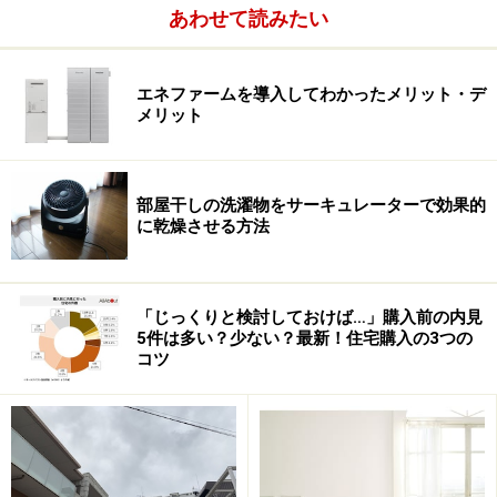
としてのポストには、門柱や塀、外壁などに埋め込むタ
あわせて読みたい
イプや据え置くタイプ、ポールなどに取り付けたり壁に
掛けたりするものもある。表札やドアホン、照明などと
エネファームを導入してわかったメリット・デ
組み合わされた機能門柱も増え、エクステリアメーカー
メリット
からも多くの商品が提案されている。ホームセンターや
ネットショップなどでも、さまざまなポストを購入する
ことが可能だ。
部屋干しの洗濯物をサーキュレーターで効果的
に乾燥させる方法
一般的には、門扉やフェンスなど、エクステリアのプラ
ンニングの際に、ポストについても検討することになる
「じっくりと検討しておけば…」購入前の内見
だろう。しかし、できれば、家本体のプランニングと同
5件は多い？少ない？最新！住宅購入の3つの
時に、ポストを含めたエクステリアも計画しておきた
コツ
い。