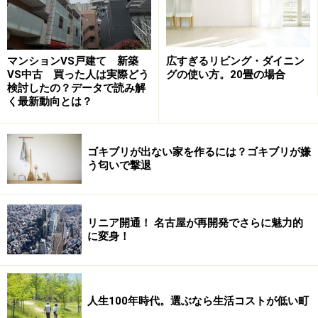
マンションVS戸建て 新築
広すぎるリビング・ダイニン
VS中古 買った人は実際どう
グの使い方。20畳の場合
検討したの？データで読み解
く最新動向とは？
ゴキブリが出ない家を作るには？ゴキブリが嫌
う匂いで撃退
なぜなら、トータルで計画することで、まとまりのある
佇まいの住まいが完成することはもちろん、ポストに関
して言えば、外に設けるか、建物の内側に受け箱を設け
リニア開通！ 名古屋が再開発でさらに魅力的
るかで、プランニングにも影響するからだ。内側に設け
に変身！
る場合は、ポスト口を外壁に組み込むことになる。外壁
のどこに設けるかは、間取りや道路からのアプローチな
どにも関わってくる。内側に設置したい場合は、特に早
人生100年時代。選ぶなら生活コストが低い町
めの検討が大切だろう。