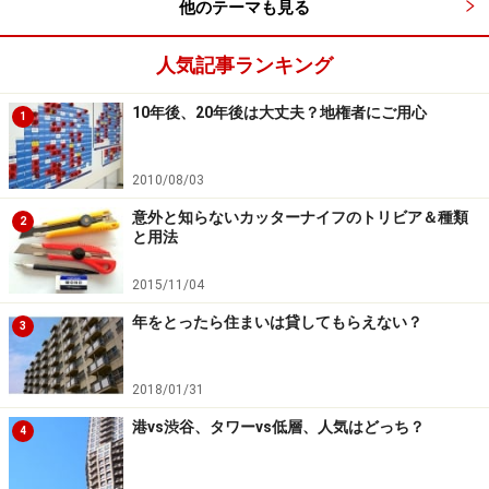
他のテーマも見る
人気記事ランキング
内側にポストを設けた理由
10年後、20年後は大丈夫？地権者にご用心
1
わが家の場合は、玄関の内側にポストを設けた理由は、
まず、予算かな。もともと私道に面した敷地なので、オ
2010/08/03
ープンなエクステリアが希望。かしこまった門扉もフェ
意外と知らないカッターナイフのトリビア＆種類
2
ンスも取り付ける予定がなかったので、外にポストを設
と用法
けるなら、単体のものか照明や表札と組み合わせたもの
2015/11/04
を選ぶか、造ることに。悩んでいたら、「選ぶものにも
よるけれど、建物本体に組み込んでしまう方が、予算が
年をとったら住まいは貸してもらえない？
3
かからないかも」という建築家のKさんからアドバイス
もあり、即決。
2018/01/31
港vs渋谷、タワーvs低層、人気はどっち？
4
もちろん、パジャマのままでも朝刊をとることができる
こと、雨の日でも寒い日でも外に出なくてすむことが魅