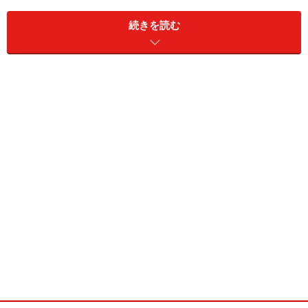
続きを読む
玄関ドア脇に設けてもらった、わが家のポスト。大きめの受
け箱なので、新聞もゆったり。手前に引くと扉が開くデザイ
ン
新しい住まいに、ポストは欠かせないアイテムだ。商品