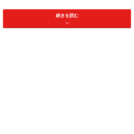
大きめの浴槽から、空を眺めることができる明るい浴
室。
続きを読む
天井までの掃き出し窓から直接デッキに出ることができ
る、
アウトドアを取りこんだ開放的な空間だった。
掃き出し窓のメリット