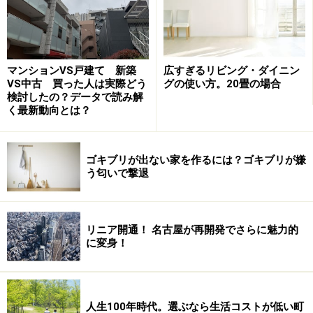
マンションVS戸建て 新築
広すぎるリビング・ダイニン
VS中古 買った人は実際どう
グの使い方。20畳の場合
検討したの？データで読み解
く最新動向とは？
ゴキブリが出ない家を作るには？ゴキブリが嫌
う匂いで撃退
仕事柄、多くの住まいを取材してきたけれど、浴室に掃
き出し窓を設けたプランは、実はそう多くはない。モデ
ルルームや建築家の設計した家などでは時々みかけるも
リニア開通！ 名古屋が再開発でさらに魅力的
に変身！
のの、一般的なのは、腰高の窓や縦長の窓。多くの方が
取り入れるシステムバスは、商品バリエーションも豊富
になって、大きめの窓や掃き出し窓を用意している商品
もみられるが、なかなかプランニングはしにくいのかも
人生100年時代。選ぶなら生活コストが低い町