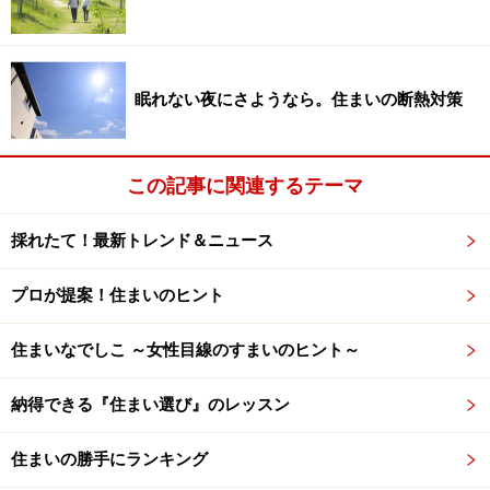
しれない。
実際に掃き出し窓を取り入れてみて、よかったな、と思
眠れない夜にさようなら。住まいの断熱対策
うのは、なんといっても開放的なことだ。夏場は窓を開
け放って外の風を取りこむことで、露天風呂感覚を楽し
めるし、小さいながらウッドデッキを繋げたので、湯あ
この記事に関連するテーマ
がりにくつろぐことも。もちろん、換気がしやすいのも
魅力。入浴後は、窓を全開しておけば、浴室内の渇きも
採れたて！最新トレンド＆ニュース
早いし、浴室掃除をする時も窓を開けながらのお手入れ
は、気持ちのいいものだ。庭仕事で手や足が汚れても、
プロが提案！住まいのヒント
デッキから浴室に直行し、シャワーですぐに洗うことも
住まいなでしこ ～女性目線のすまいのヒント～
できる。
納得できる『住まい選び』のレッスン
泥だらけで帰ってくる元気印の子供がいれば、きっと使
い勝手もいいんじゃないかな。犬を飼っているのであれ
住まいの勝手にランキング
ば、散歩帰りの足を洗うにも便利に違いないと思うの