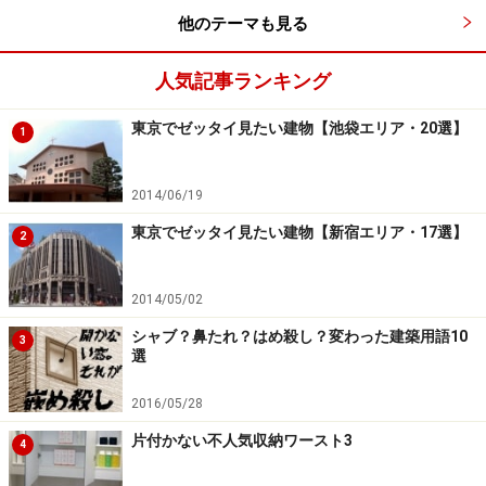
だ。
他のテーマも見る
人気記事ランキング
窓のプランは、周辺環境や防犯性に配慮し
東京でゼッタイ見たい建物【池袋エリア・20選】
て
1
個人的には、開放的な窓のある浴室プランはおすすめし
2014/06/19
たいところだが、周辺環境や間取りによっては、掃き出
東京でゼッタイ見たい建物【新宿エリア・17選】
2
し窓や大きめの窓を取ることが難しいケースもあるだろ
う。いくら開放的なプランにしても、プライバシーの確
2014/05/02
保がなされなければ、ゆったりとくつろぐことはできな
い。また、住まいの裏手側に設けられることが多い浴室
シャブ？鼻たれ？はめ殺し？変わった建築用語10
3
選
は、防犯への配慮も欠かせないところでもある。浴室に
限ったことではないが、窓のプランは周辺環境を配慮
2016/05/28
し、適した設備や建材を用いることが大切だ。
片付かない不人気収納ワースト3
4
わが家の場合、ウッドデッキに目隠しの板塀を設けるこ