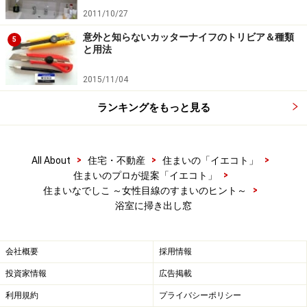
2011/10/27
とで、プライバシーを確保。デッキ上には人感センサー
付きの照明を設け、掃き出し窓には防犯ガラスを選ん
意外と知らないカッターナイフのトリビア＆種類
5
と用法
だ。もちろん、換気のため窓を開ける際など、日々の暮
らしの中でも、それなりの注意をはらっている。
2015/11/04
ランキングをもっと見る
窓が大きいと、寒いかも
>
>
>
All About
住宅・不動産
住まいの「イエコト」
ワタシたちの暮らしには、掃き出し窓のある浴室は大正
>
住まいのプロが提案「イエコト」
解なのだが、少しシンドイのが冬場の寒さ。もちろん複
>
住まいなでしこ ～女性目線のすまいのヒント～
層ガラスだけれど、やっぱり冬は冷えるのだ。予想はし
浴室に掃き出し窓
ていたが、開放感を優先させたのだから、しかたがな
い。浴室用のブラインドなど設置すれば、少しは違うか
会社概要
採用情報
なぁ～など、考えないこともないけれど、外の眺めを楽
投資家情報
広告掲載
しみながら入浴するのが目的だったし……。
利用規約
プライバシーポリシー