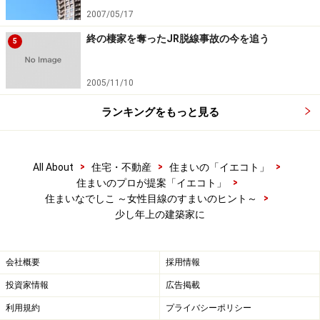
代の思いをカタチにしてもらう、という考え方もあるだ
2007/05/17
ろう。それぞれの良さはあるだろうと思うけれど、ワタ
終の棲家を奪ったJR脱線事故の今を追う
5
シたちの場合は、少し前を歩く世代の提案に納得感を得
られるんじゃないかな、と考えていたのだ。
2005/11/10
ランキングをもっと見る
というわけで、お願いした建築家のKさんは、ひとまわ
りぐらい上の年齢。打ち合わせの中でのやりとりはもち
>
>
>
All About
住宅・不動産
住まいの「イエコト」
ろん、プランニングのそこここに、ワタシたちの「これ
>
住まいのプロが提案「イエコト」
からの暮らし」のイメージを含んでくれているように思
>
住まいなでしこ ～女性目線のすまいのヒント～
っている。たとえば、緩やかな階段や手すりであった
少し年上の建築家に
り、亡き人を想う場所であったり、今までのワタシたち
の歴史を納めるスペースであったり。それらに本当に馴
会社概要
採用情報
染んでくるのは、数年後なのかもしれないけれど……。
投資家情報
広告掲載
利用規約
プライバシーポリシー