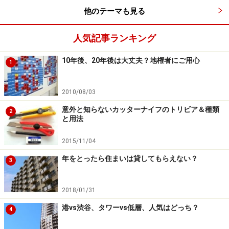
他のテーマも見る
仏壇の考え方など共感してもらえる部分も多かった。いつも
人気記事ランキング
居る、LDの一角に設けた「亡き人を想う場所」
10年後、20年後は大丈夫？地権者にご用心
1
ワタシたちが家づくりを考え始めたのは40代もかなり後
半。終の棲家としての住まい、をつくりたいと思ってい
2010/08/03
た。
意外と知らないカッターナイフのトリビア＆種類
2
と用法
これから、歳を重ねるごとに、肉体的にも、精神的に
も、環境的にも、いろいろな変化もあるだろう。だか
2015/11/04
ら、これからの年齢のワタシたちの暮らしを、実体験と
年をとったら住まいは貸してもらえない？
3
して予想することができて、漠然とした不安に対しての
工夫やアドバイスがもらえる年齢の方がいいんじゃない
2018/01/31
かな、と。
港vs渋谷、タワーvs低層、人気はどっち？
4
若い建築家の感性を取り入れるのもいいだろうし、同年