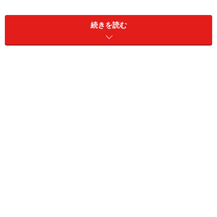
続きを読む
家そのものへの要望はもちろんだが、家づくりのパート
ナーに何を求めるのか、何を優先させるのか、そこから
明確にしていくことが大切だろう。
ワタシたち夫婦が建築家に求めていたのは、「日本の普
通の家」を建てている人、「自然」を大切にした、「シ
ンプル」な空間づくりをしている人。そして、できれ
ば、少し年上の人。
住まいづくりに関わる、ということ
ワタシは若い頃、住宅メーカーでインテリアコーディネ
ートの仕事をしていた。そのメーカーの顧客層は比較的
年齢が高く、対応したお客様は自分よりもはるかに上の