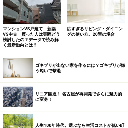
が的を射ていたかどうかは、甚だ怪しいものである。
もちろん、どんな仕事にせよ、実体験や経験がなければ
マンションVS戸建て 新築
広すぎるリビング・ダイニン
出来ない、ということではないし、自分の努力不足は認
VS中古 買った人は実際どう
グの使い方。20畳の場合
めるものの、ワタシが思う本来の意味の住まいづくりに
検討したの？データで読み解
く最新動向とは？
関われたか、というと、個人的にはNOだ。
そんな思いもあって、自分が家を建てるときは、空間の
ゴキブリが出ない家を作るには？ゴキブリが嫌
つくり方や相性はもちろんだけれど、自分よりも人生経
う匂いで撃退
験のある方にお願いしたいなぁ～、と思っていた。
リニア開通！ 名古屋が再開発でさらに魅力的
に変身！
少し先を知る人に
人生100年時代。選ぶなら生活コストが低い町