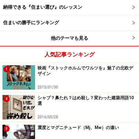
は？
納得できる『住まい選び』のレッスン
住まいの勝手にランキング
「大変満足」「やや満足」の合計は80％を超える結果に
他のテーマも見る
人気記事ランキング
今回のアンケートでは8割以上が、購入に満足と回答。
満足度の高さがうかがえる結果となりました。
映画『ストックホルムでワルツを』魅了の北欧デ
1
ザイン
2015/01/30
アンケートをもとにピックアップ、住まい
シャブ？鼻たれ？はめ殺し？変わった建築用語10
2
購入は実際にどう動けばいい？
選
①理想はおおよそ５件、バーチャル見学のススメ
2016/05/28
上記アンケート結果にもあるように、最も多かったのが
震度とマグニチュード（Mj、Mw）の違い
3
見学件数５件。多くが5件を超える物件見学をしていま