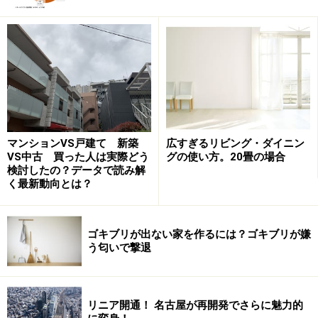
新築戸建てが最も多いという結果に
今回のアンケートは2021年5月に、全国の住宅購入者の
方々を対象に実施しました。対象が全国ということもあ
り、購入した物件種別で最も多かったのが新築戸建て
（注文住宅）で、回答者の4分の3が戸建て、4分の1がマ
マンションVS戸建て 新築
広すぎるリビング・ダイニン
VS中古 買った人は実際どう
グの使い方。20畳の場合
ンション購入者という結果でした。
検討したの？データで読み解
く最新動向とは？
②購入するときの優先順位は？
ゴキブリが出ない家を作るには？ゴキブリが嫌
う匂いで撃退
「立地がいいこと」が最も優先度の高い項目
リニア開通！ 名古屋が再開発でさらに魅力的