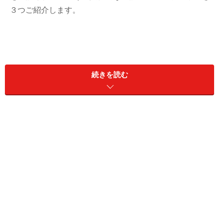
３つご紹介します。
8割超が満足!? 自宅購入者の実際は？
ここからは、具体的なアンケート内容を紹介させていた
続きを読む
だきます。
①購入した物件種別は？