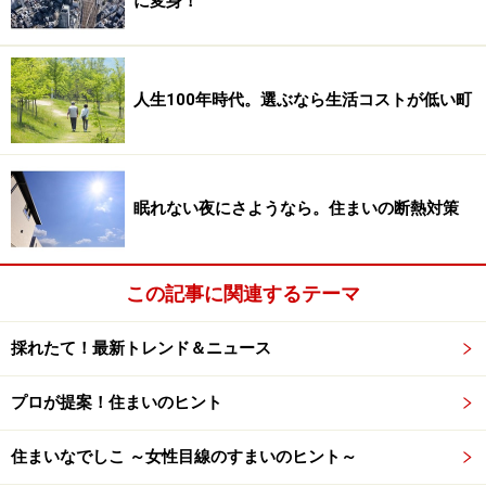
に変身！
通勤通学、自然環境や買い物など利便性含め、最も購入
者の優先順位が高かったのは「立地」でした。家のスペ
ックよりまずは立地という傾向が伺えます。
人生100年時代。選ぶなら生活コストが低い町
③住宅購入者が事前に見に行った家の件数は？
眠れない夜にさようなら。住まいの断熱対策
「5件」の割合が最も高く21.8％
この記事に関連するテーマ
実際に購入するまでに見学した物件は5件が最多でし
採れたて！最新トレンド＆ニュース
た。アンケートに寄せられたフリーコメントも後ほど紹
介しますが、購入者からは、物件はとにかくたくさん見
プロが提案！住まいのヒント
たほうがいい、との意見が多数ありました。
住まいなでしこ ～女性目線のすまいのヒント～
④購入した家に満足しているか／していないかの割合