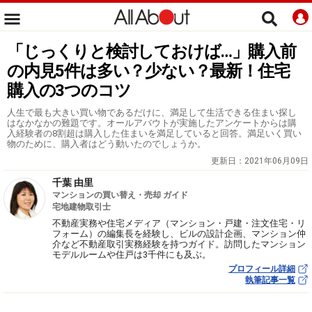
「じっくりと検討しておけば…」購入前
の内見5件は多い？少ない？最新！住宅
購入の3つのコツ
人生で最も大きい買い物であるだけに、満足して生活できる住まい探し
はなかなかの難題です。オールアバウトが実施したアンケートからは購
入経験者の8割超は購入した住まいを満足していると回答。満足いく買い
物のために、購入者はどう動いたのでしょうか。
更新日：
2021年06月09日
千葉 由里
マンションの買い替え・売却 ガイド
宅地建物取引士
不動産実務や住宅メディア（マンション・戸建・注文住宅・リ
フォーム）の編集長を経験し、ビルの設計企画、マンション仲
介など不動産取引実務経験を持つガイド。訪問したマンション
モデルルームや住戸は3千件にも及ぶ。
プロフィール詳細
執筆記事一覧