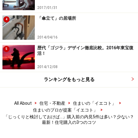
す。
2017/01/31
「傘立て」の居場所
そこで、これから購入検討をしようと漠然と考えている
4
人に、まずやってみていただきたいのが、「種別こだわ
りなく、
とにかく物件見学をしてみること
」です。それ
2014/04/16
は何も販売中の住戸に限ったことではなく、家を購入し
歴代「ゴジラ」デザイン徹底比較。2016年東宝復
5
た友人・知人宅を訪ね、物件を見て実際の住み心地を聞
活！
いてみる、でも構いません。
2014/12/08
とはいえ、このコロナ禍にあっては、リアルでの見学に
ランキングをもっと見る
は少し二の足を踏んでしまいますよね。
>
>
>
All About
住宅・不動産
住まいの「イエコト」
昨今は
オンラインでの相談やバーチャル見学を導入する
>
住まいのプロが提案「イエコト」
企業も増えており、自宅にいながら、より効率的に、安
「じっくりと検討しておけば…」購入前の内見5件は多い？少ない？
心して見学することも可能
になってきています。
最新！住宅購入の3つのコツ