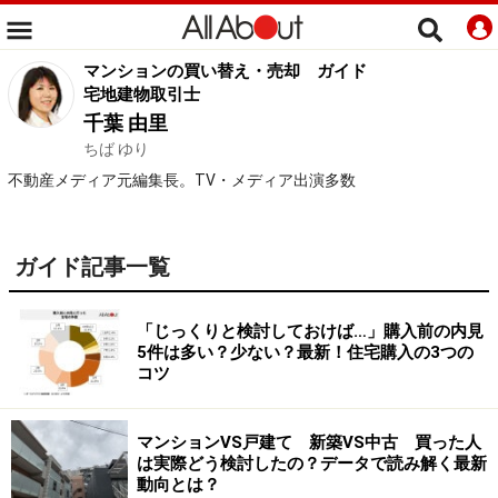
マンションの買い替え・売却
ガイド
宅地建物取引士
千葉 由里
ちば ゆり
不動産メディア元編集長。TV・メディア出演多数
ガイド記事一覧
「じっくりと検討しておけば…」購入前の内見
5件は多い？少ない？最新！住宅購入の3つの
コツ
マンションVS戸建て 新築VS中古 買った人
は実際どう検討したの？データで読み解く最新
動向とは？