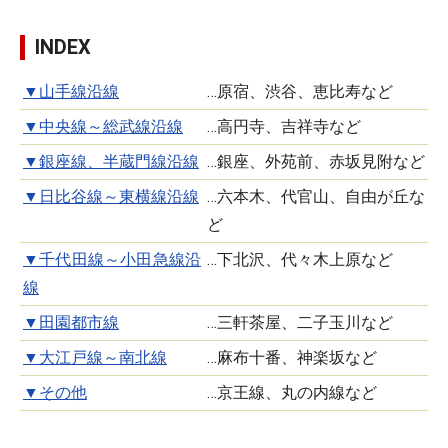
INDEX
▼山手線沿線
…原宿、渋谷、恵比寿など
▼中央線～総武線沿線
…高円寺、吉祥寺など
▼銀座線、半蔵門線沿線
…銀座、外苑前、赤坂見附など
▼日比谷線～東横線沿線
…六本木、代官山、自由が丘な
ど
▼千代田線～小田急線沿
…下北沢、代々木上原など
線
▼田園都市線
…三軒茶屋、二子玉川など
▼大江戸線～南北線
…麻布十番、神楽坂など
▼その他
…京王線、丸の内線など