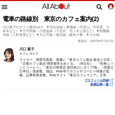
電車の路線別 東京のカフェ案内(2)
川口葉子のカフェ案内vol.2 ▼日比谷線～東横線（代官山、中目黒、六
本木など）▼千代田線～小田急線（下北沢、代々木上原など）▼田園都
市線（三軒茶屋など）▼大江戸線～南北線（麻布十番）▼その他
更新日：
2007年01月01日
川口 葉子
カフェ ガイド
ライター、喫茶写真家。著書に『東京カフェ散歩 観光と日常』
『京都カフェ散歩 喫茶都市をめぐる』（祥伝社）、『街角にパ
ンとコーヒー』『東京の喫茶店 琥珀色のしずく77滴』（実業之
日本社）他多数。雑誌、Web等でカフェやコーヒー特集の監
修、記事執筆多数。Webサイト『東京カフェマニア』主宰。
プロフィール詳細
執筆記事一覧