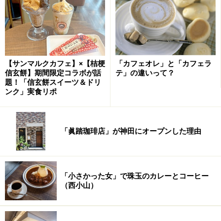
giggle cafe
ギグル・カフェ
combine books&foods
コンバイン・ブックスアンドフ
ーズ
TRAVEL CAFE BLISS
トラベルカフェ・ブリス
中目黒LOUNGE
なかめぐろラウンジ
【サンマルクカフェ】×【桔梗
「カフェオレ」と「カフェラ
prata
プラッタ
信玄餅】期間限定コラボが話
テ」の違いって？
題！「信玄餅スイーツ＆ドリ
Mother Moon Cafe
マザームーン・カフェ
ンク」実食リポ
RAKURA
ラクラ…※2010年、ビストロとしてリニューア
ル
「眞踏珈琲店」が神田にオープンした理由
【広尾のカフェ】
Cafe de F.O.B.
カフェ・ド・フォブ
Paper Moon
ペーパームーン
「小さかった女」で珠玉のカレーとコーヒー
MAUI COFFEE ROASTERS
マウイ・コーヒーロースタ
（西小山）
ーズ
MINOCITTA + Sous Les Etoile