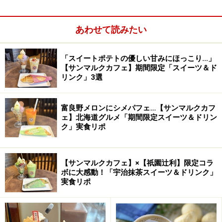
あわせて読みたい
「スイートポテトの優しい甘みにほっこり…」
【サンマルクカフェ】期間限定「スイーツ＆ド
リンク」3選
【東銀座のカフェ】
cafe 634
カフェムサシ
富良野メロンにシメパフェ…【サンマルクカフ
ェ】北海道グルメ「期間限定スイーツ＆ドリン
ク」実食リポ
【日比谷のカフェ】
日比谷茶廊
ひびやさろう
【サンマルクカフェ】×【祇園辻利】限定コラ
【中目黒のカフェ】
ボに大感動！「宇治抹茶スイーツ＆ドリンク」
実食リポ
うどんcafe豊前房
ぶぜんぼう
Cafe Carat
カフェキャラット
Cafe Facon
カフェ・ファソン