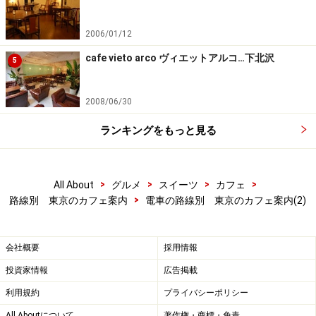
nord
ノルド
2006/01/12
【都立大学のカフェ】
cafe vieto arco ヴィエットアルコ…下北沢
5
norsk cafe
ノルスクカフェ
【自由が丘のカフェ】
2008/06/30
CAFE DESAFINADO
カフェ・デサフィナード
ランキングをもっと見る
古桑庵
こそうあん
Jiyugaoka BAKESHOP
自由が丘ベイクショップ
St.Christopher Garden
セントクリストファー・ガーデン
>
>
>
>
All About
グルメ
スイーツ
カフェ
>
路線別 東京のカフェ案内
電車の路線別 東京のカフェ案内(2)
SODA CAFE
ソーダ・カフェ
ツチオーネ
TWG Tea
ティーダブリュージー・ティー
会社概要
採用情報
七葉
ななは
投資家情報
広告掲載
Bar di ViNO
バール・ディ・ヴィノ
利用規約
プライバシーポリシー
LOBROS
ロブロス
All Aboutについて
著作権・商標・免責