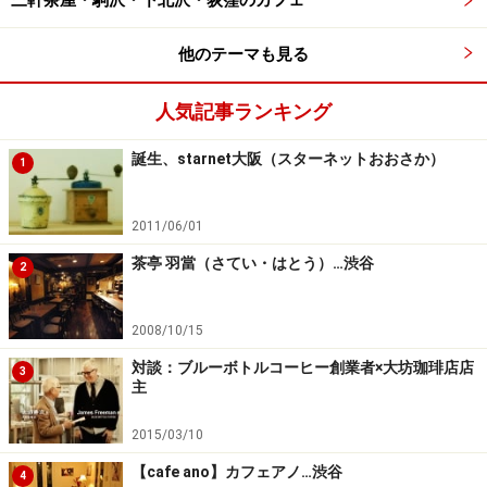
三軒茶屋・駒沢・下北沢・荻窪のカフェ
omni-cafe オムニカフェ …閉店
GAZEBO
ガゼーボ
他のテーマも見る
KAPA
カパ
CANOVIANO villetta
カノビアーノ・ヴィレッタ
人気記事ランキング
CAFFE MICHELANGERO
カフェ・ミケランジェロ
chocoholic cafe
チョコホリック・カフェ
誕生、starnet大阪（スターネットおおさか）
1
FRAMES
フレイムス
holy
ホーリー
2011/06/01
茶亭 羽當（さてい・はとう）…渋谷
2
【祐天寺のカフェ】
h.l.d CLOVER
エイチエルディー・クローバー…2007
2008/10/15
年、移転のため閉店
対談：ブルーボトルコーヒー創業者×大坊珈琲店店
margo
マーゴ
3
主
【学芸大学のカフェ】
2015/03/10
EMPORIO
エンポリオ
【cafe ano】カフェアノ…渋谷
4