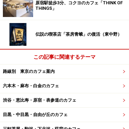
LuLuLu&Co ルルル・アンド・コー …閉店
原宿駅徒歩3分、コクヨのカフェ「THINK OF
THINGS」
【六本木のカフェ】
ukafe
ウカフェ（東京ミッドタウン）
Cafe Frangipani
カフェ・フランジパニ
伝説の喫茶店「茶房青蛾」の復活（東中野）
JEAN-PAUL HEVIN
ジャン=ポール・エヴァン（東京ミ
ッドタウン）
この記事に関連するテーマ
Mercedes-Benz Connection
メルセデス・ベンツ コレ
クション
路線別 東京のカフェ案内
patisserie Sadaharu AOKI paris
パティスリー・サダハ
ル・アオキ
六本木・麻布・白金のカフェ
Belberry
ベルベリー
Mi Cafeto
ミ・カフェート
渋谷・恵比寿・原宿・表参道のカフェ
【代官山のカフェ】
目黒・中目黒・自由が丘のカフェ
eau cafe
オゥ・カフェ