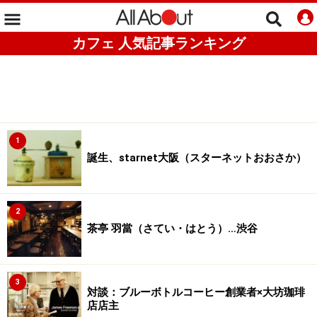
カフェ 人気記事ランキング
1
誕生、starnet大阪（スターネットおおさか）
2
茶亭 羽當（さてい・はとう）…渋谷
3
対談：ブルーボトルコーヒー創業者×大坊珈琲
店店主