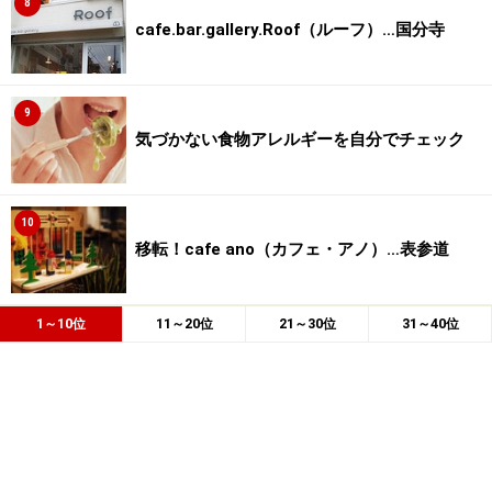
8
cafe.bar.gallery.Roof（ルーフ）…国分寺
9
気づかない食物アレルギーを自分でチェック
10
移転！cafe ano（カフェ・アノ）…表参道
1～10位
11～20位
21～30位
31～40位