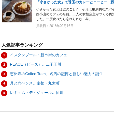
「小さかった女」で珠玉のカレーとコーヒー（
小さかった女とは誰のこと?! それは独創的なスパ
西小山のカフェの名前。二人の女性店主がつくる奥
した。一度食べたら忘れられない味。
掲載日：2018年02月16日
人気記事ランキング
イスタンブール・新市街のカフェ
1
PEACE（ピース）…二子玉川
2
恵比寿のCoffee Tram、名店の記憶と新しい魅力の誕生
3
月と六ペンス…京都・丸太町
4
レキュム・デ・ジュール…仙川
5