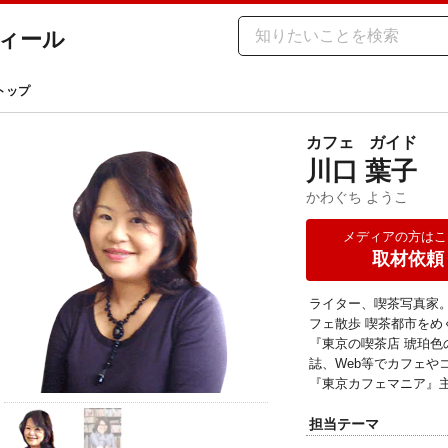
ィール
トップ
カフェ
ガイド
川口 葉子
かわぐち ようこ
メディアの方はこ
取材依頼
ライター、喫茶写真家
フェ散歩 喫茶都市を
『東京の喫茶店 琥珀色
誌、Web等でカフェや
『東京カフェマニア』
担当テーマ