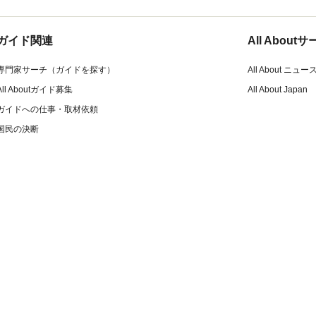
ガイド関連
All Abou
専門家サーチ（ガイドを探す）
All About ニュー
All Aboutガイド募集
All About Japan
ガイドへの仕事・取材依頼
国民の決断