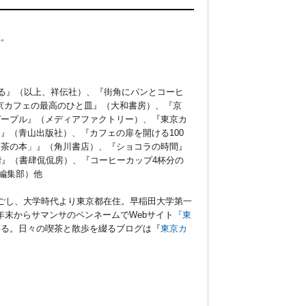
数。
ぐる』（以上、祥伝社）、『街角にパンとコーヒ
東京カフェの最高のひと皿』（大和書房）、『京
ピープル』（メディアファクトリー）、『東京カ
』（青山出版社）、『カフェの扉を開ける100
「茶の本」』（角川書店）、『ショコラの時間』
喫茶階』（書肆侃侃房）、『コーヒーカップ4杯分の
g編集部）他
ごし、大学時代より東京都在住。早稲田大学第一
年末からサマンサのペンネームでWebサイト
『東
得る。日々の喫茶と散歩を綴るブログは『
東京カ