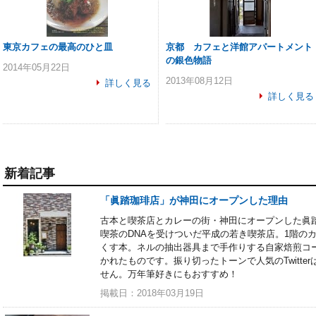
東京カフェの最高のひと皿
京都 カフェと洋館アパートメント
の銀色物語
2014年05月22日
2013年08月12日
詳しく見る
詳しく見る
新着記事
「眞踏珈琲店」が神田にオープンした理由
古本と喫茶店とカレーの街・神田にオープンした眞
喫茶のDNAを受けついだ平成の若き喫茶店。1階の
くす本。ネルの抽出器具まで手作りする自家焙煎コ
かれたものです。振り切ったトーンで人気のTwitt
せん。万年筆好きにもおすすめ！
掲載日：2018年03月19日