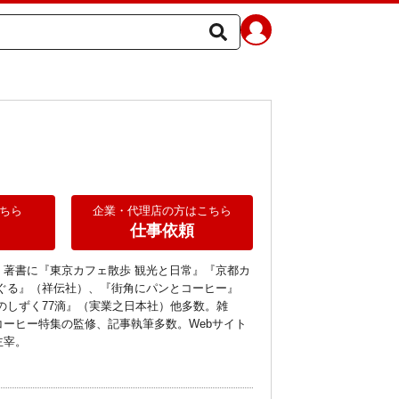
ちら
企業・代理店の方はこちら
仕事依頼
。著書に『東京カフェ散歩 観光と日常』『京都カ
めぐる』（祥伝社）、『街角にパンとコーヒー』
のしずく77滴』（実業之日本社）他多数。雑
コーヒー特集の監修、記事執筆多数。Webサイト
主宰。