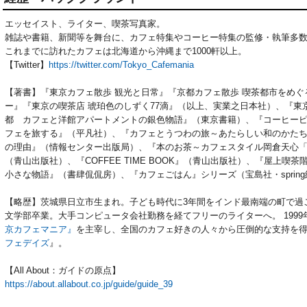
エッセイスト、ライター、喫茶写真家。
雑誌や書籍、新聞等を舞台に、カフェ特集やコーヒー特集の監修・執筆多
これまでに訪れたカフェは北海道から沖縄まで1000軒以上。
【Twitter】
https://twitter.com/Tokyo_Cafemania
【著書】『東京カフェ散歩 観光と日常』『京都カフェ散歩 喫茶都市をめ
ー』『東京の喫茶店 琥珀色のしずく77滴』（以上、実業之日本社）、『
都 カフェと洋館アパートメントの銀色物語』（東京書籍）、『コーヒー
フェを旅する』（平凡社）、『カフェとうつわの旅～あたらしい和のかたち
の理由』（情報センター出版局）、『本のお茶～カフェスタイル岡倉天心
（青山出版社）、『COFFEE TIME BOOK』（青山出版社）、『屋上
小さな物語』（書肆侃侃房）、『カフェごはん』シリーズ（宝島社・sprin
【略歴】茨城県日立市生まれ。子ども時代に3年間をインド最南端の町で過
文学部卒業。大手コンピュータ会社勤務を経てフリーのライターへ。 1999
京カフェマニア』
を主宰し、全国のカフェ好きの人々から圧倒的な支持を
フェデイズ
』。
【All About：ガイドの原点】
https://about.allabout.co.jp/guide/guide_39