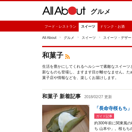
グルメ
フード・レストラン
スイーツ
ドリンク・お酒
All About
グルメ
スイーツ
スイーツ・デザー
和菓子
生活を豊かにしてくれるヘルシーで素敵なスイーツ
新なものも登場し、ますます目が離せなません。た
菓子店や情報などを、楽しくお届けします。
和菓子 新着記事
2018/02/27 更新
「長命寺桜もち」
ガイド記事
約300年前に関東風
ち 山本や」。桜もち