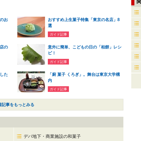
のお
おすすめ上生菓子特集「東京の名店」8
選
ガイド記事
店の
意外に簡単、こどもの日の「柏餅」レシ
ピ！
ガイド記事
した
「廚 菓子 くろぎ」。舞台は東京大学構
内
ガイド記事
着記事をもっとみる
デパ地下・商業施設の和菓子