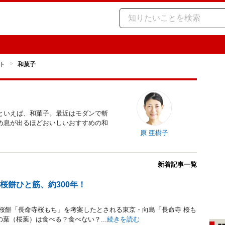
ト
和菓子
といえば、和菓子。最近はモダンで斬
め息が出るほどおいしいおすすめの和
原 亜樹子
新着記事一覧
桜餅ひと筋、約300年！
の桜餅「長命寺桜もち」を考案したとされる東京・向島「長命寺 桜も
の葉（桜葉）は食べる？食べない？...
続きを読む