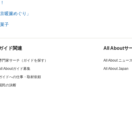
！
京暖簾めぐり」
菓子
ガイド関連
All Abou
専門家サーチ（ガイドを探す）
All About ニュー
All Aboutガイド募集
All About Japan
ガイドへの仕事・取材依頼
国民の決断