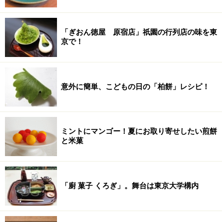
「ぎおん徳屋 原宿店」祇園の行列店の味を東
京で！
意外に簡単、こどもの日の「柏餅」レシピ！
ミントにマンゴー！夏にお取り寄せしたい煎餅
と米菓
「廚 菓子 くろぎ」。舞台は東京大学構内