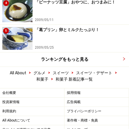
「ピーナッツ豆腐」おやつに、おつまみに！
4
2009/05/11
「葛プリン」卵とミルクたっぷり！
5
2009/05/25
ランキングをもっと見る
>
>
>
>
All About
グルメ
スイーツ
スイーツ・デザート
>
和菓子
和菓子 新着記事一覧
会社概要
採用情報
投資家情報
広告掲載
利用規約
プライバシーポリシー
All Aboutについて
著作権・商標・免責