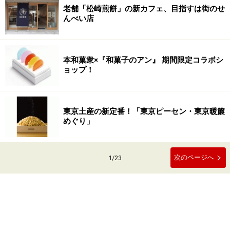
老舗「松崎煎餅」の新カフェ、目指すは街のせ
んべい店
本和菓衆×『和菓子のアン』 期間限定コラボシ
ョップ！
東京土産の新定番！「東京ピーセン・東京暖簾
めぐり」
次のページへ
1
/
23