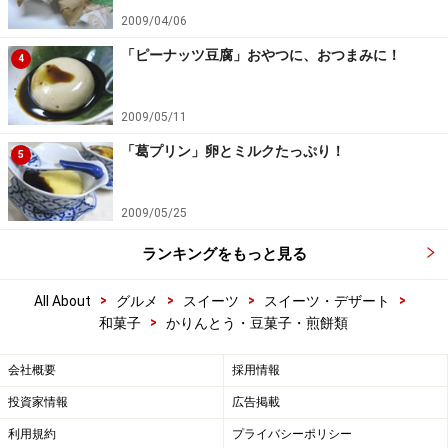
2009/04/06
「ピーナッツ豆腐」おやつに、おつまみに！
4
2009/05/11
「葛プリン」卵とミルクたっぷり！
5
2009/05/25
ランキングをもっと見る
>
>
>
>
All About
グルメ
スイーツ
スイーツ・デザート
>
和菓子
かりんとう・豆菓子・煎餅類
会社概要
採用情報
投資家情報
広告掲載
利用規約
プライバシーポリシー