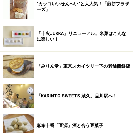
“カッコいいせんべい”と大人気！「煎餅ブラザ
ーズ」
「十火JUKKA」リニューアル。米菓はこんな
に楽しい！
「みりん堂」東京スカイツリー下の老舗煎餅店
「KARINTO SWEETS 蔵久」品川駅へ！
麻布十番「豆源」酒と合う豆菓子