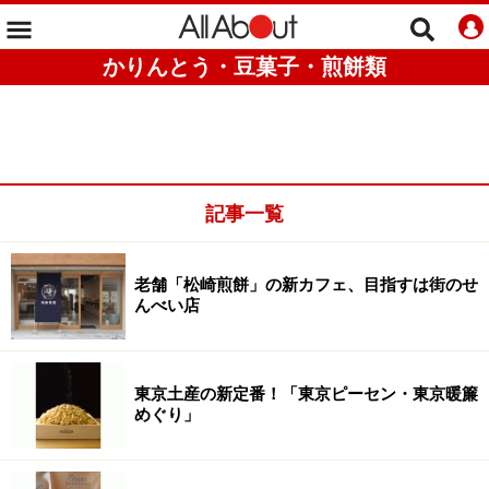
かりんとう・豆菓子・煎餅類
記事一覧
老舗「松崎煎餅」の新カフェ、目指すは街のせ
んべい店
東京土産の新定番！「東京ピーセン・東京暖簾
めぐり」