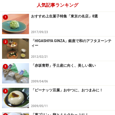
人気記事ランキング
おすすめ上生菓子特集「東京の名店」8選
1
2017/09/23
「HIGASHIYA GINZA」銀座で和のアフタヌーンテ
2
ィー
2012/02/21
「赤坂青野」手土産に向く、美しい装い
3
2009/04/06
「ピーナッツ豆腐」おやつに、おつまみに！
4
2009/05/11
「葛プリン」卵とミルクたっぷり！