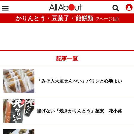
かりんとう・豆菓子・煎餅類
(
2
ページ目)
記事一覧
「みそ入大垣せんべい」バリンと心地よい
揚げない「焼きかりんとう」菓寮 花小路