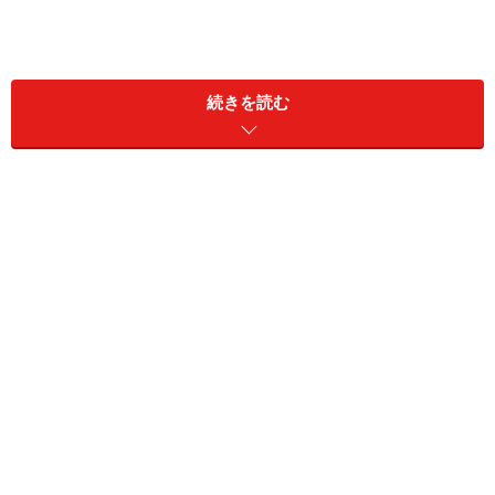
続きを読む
覚えていますか？ 懐かしい青缶が復活！ 「東京ピーセン
（缶入）」1,620円（税込）
1956年に、東京・銀座の「江戸一本舗」が売り出した
「ピーセン」をご存知でしょうか。仏・パリのエッフェ
ル塔をモチーフにした「青缶」が洒落ていた、ピーナッ
ツ入りの揚げおかき。同社が暖簾をおろした1997年以降
は、1857年創業の東京・日本橋の老舗和菓子店、「榮太
樓總本鋪（えいたろうそうほんぽ）」が引き継ぎ、販売
してきました。