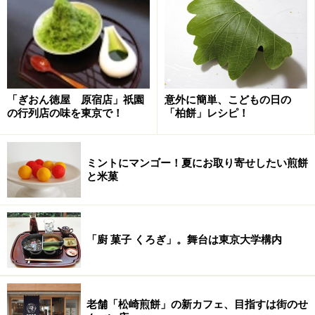
おかきとして成り立つ、ギリギリの量までたっぷり入る
ピーナッツは100%千葉県産。サクサクとした香ばしさと
旨みたっぷりの花藻塩が後を引きます。
「東京ピーセン」。花藻塩で旨みアップ
「ぎおん徳屋 原宿店」祇園
意外に簡単、こどもの日の
の行列店の味を東京で！
「柏餅」レシピ！
「東京ピーセン」は、親しみやすさは残しつつも、「元
祖スナック菓子」というより、「上質な米菓」という印
ミントにマンゴー！夏にお取り寄せしたい煎餅
象に。おつまみにも向くので、ビールと共に手土産にし
と米菓
ても喜ばれそうです。
「東京ピーセン」にはプレーンのほか、「しっとりチー
「廚 菓子 くろぎ」。舞台は東京大学構内
ズ」と「カリっと海老」があり、大勢で分ける際には3
種類が小袋で入る箱入りを、私のようなプレーン派に
は、それだけが堪能できる「缶入」をおすすめします。
老舗「松崎煎餅」の新カフェ、目指すは街のせ