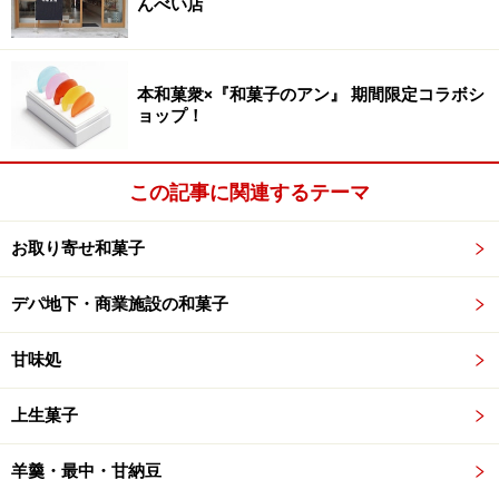
んべい店
老舗4店とのコラボピーセン「東京暖簾めぐ
り」
本和菓衆×『和菓子のアン』 期間限定コラボシ
ョップ！
「ピーセン」にはもう1つ、東京の老舗4店とコラボレー
ションした特別版、その名も「東京暖簾めぐり」があり
ます。
この記事に関連するテーマ
お取り寄せ和菓子
「東京暖簾めぐり」左から「かつお節」「あおさ」「七味唐
辛子」「ゆずきり」「プレーン」
デパ地下・商業施設の和菓子
「
榮太樓總本鋪
」の「
プレーン
」のピーセンに加え、
甘味処
1699年創業、「
にんべん
」の「
かつお節
」味。
1690年創業、海苔とお茶の「
山本山
」 の「
あおさ
」味。
上生菓子
1625年創業、「
やげん堀の七味唐辛子
」の「
七味唐辛
子
」味。
羊羹・最中・甘納豆
1789年創業、そば屋「
総本家更科堀井
」の「
ゆずきり
」