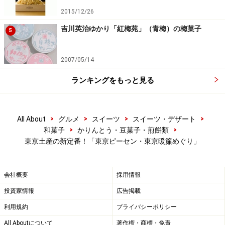
2015/12/26
＜店舗情報＞
吉川英治ゆかり「紅梅苑」（青梅）の梅菓子
5
■「
榮太樓總本鋪
（えいたろうそうほんぽ）」
■「
東京ピーセン
」
2007/05/14
日本橋本店所在地：東京都中央区日本橋1-2-5
ランキングをもっと見る
電話：03-3271-7785
営業時間：9:30～18:00
>
>
>
>
All About
グルメ
スイーツ
スイーツ・デザート
定休日：日・祝日
>
>
和菓子
かりんとう・豆菓子・煎餅類
地図：
榮太樓總本鋪
東京土産の新定番！「東京ピーセン・東京暖簾めぐり」
■「東京ピーセン」「東京暖簾めぐり」の取り扱い店舗
会社概要
採用情報
は、
「榮太樓總本鋪日本橋本店」ほか、時期により変更。
投資家情報
広告掲載
オンラインショップでの取り扱いあり。
利用規約
プライバシーポリシー
詳しくは下記お問い合わせ先へ、電話またはメール
All Aboutについて
著作権・商標・免責