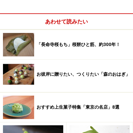
元祖スナック菓子として人気を博したピーセンに、新た
な息吹を吹き込もうと、今年、原料・製法・デザインを
あわせて読みたい
一新。パワーアップし、「東京ピーセン」として新たな
スタートを切ったばかり。
「長命寺桜もち」桜餅ひと筋、約300年！
お彼岸に贈りたい、つくりたい「森のおはぎ」
おすすめ上生菓子特集「東京の名店」8選