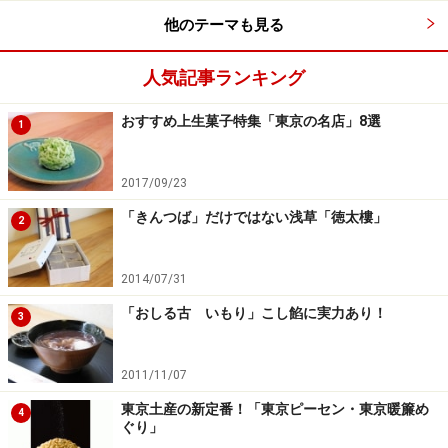
味（そば粉不使用）の5種類が入ります。
他のテーマも見る
人気記事ランキング
「東京暖簾めぐり」5袋入1箱540円（税込）（以上写真提
供：榮太樓總本鋪）
おすすめ上生菓子特集「東京の名店」8選
1
どれもそれぞれの味と香りがきちんと出ていて、期待を
裏切らない納得の味わい。もちろんこちらも、お酒と好
2017/09/23
相性。
「きんつば」だけではない浅草「徳太樓」
2
「かつお節」は旨みがあり、「あおさ」は香ばしく、
「七味唐辛子」はピリリとして食欲をそそり、「ゆずき
2014/07/31
り」はキリッと爽やか。
「おしる古 いもり」こし餡に実力あり！
3
「東京ピーセン」も「東京暖簾めぐり」も販売店舗は限
2011/11/07
られますが、お取り寄せが可能。米菓は日持ちが良く、
餡を使った和菓子に比べて重量が軽く持ち運びやすいの
東京土産の新定番！「東京ピーセン・東京暖簾め
4
ぐり」
で、海外への手土産にもおすすめです。