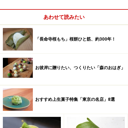
いくつか集めるとぶどうの房のように見えるので「ぶど
う餅」。小さく丸めたこし餡に小麦粉と片栗粉をうっす
あわせて読みたい
らとまぶし、蒸し上げたものです。さっぱりとした甘さ
の餡を味わうお菓子。1粒をじっくり楽しみ、お茶を飲
「長命寺桜もち」桜餅ひと筋、約300年！
んではまた1粒。さらりとしたこし餡は舌の上でとろけ
るよう。単純明快なところが気持ちよく、粋なお菓子で
す。
お彼岸に贈りたい、つくりたい「森のおはぎ」
歌舞伎界にもご贔屓がいたそうですが、経木に納まった
姿は品があって愛らしく、差し上げ物にも向いていま
す。
おすすめ上生菓子特集「東京の名店」8選
ちなみにぶどう餅は季節限定の味。6月中旬～9月のお彼
岸頃まではお休みするのでご注意を。また、期間中でも
夕方には売り切れていることが多いので、予約してから