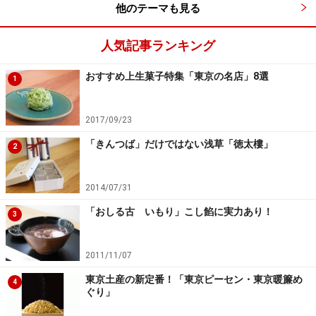
銀座店；毎週金曜日（揚最中6個入1,080円）
他のテーマも見る
◎「西武百貨店」地下1階諸国銘菓
人気記事ランキング
池袋店；毎週土曜日（揚最中6個入1,080円、3個入540
おすすめ上生菓子特集「東京の名店」8選
円）
1
2017/09/23
※記事内容は執筆時点のものです。最新の内容をご確認くださ
い。
「きんつば」だけではない浅草「徳太樓」
2
※メニューや料金などのデータは、取材時または記事公開時点で
の内容です。
2014/07/31
「おしる古 いもり」こし餡に実力あり！
3
2011/11/07
東京土産の新定番！「東京ピーセン・東京暖簾め
4
ぐり」