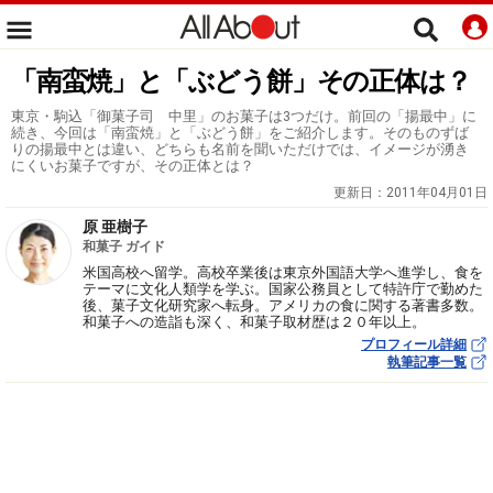
「南蛮焼」と「ぶどう餅」その正体は？
東京・駒込「御菓子司 中里」のお菓子は3つだけ。前回の「揚最中」に
続き、今回は「南蛮焼」と「ぶどう餅」をご紹介します。そのものずば
りの揚最中とは違い、どちらも名前を聞いただけでは、イメージが湧き
にくいお菓子ですが、その正体とは？
更新日：
2011年04月01日
原 亜樹子
和菓子 ガイド
米国高校へ留学。高校卒業後は東京外国語大学へ進学し、食を
テーマに文化人類学を学ぶ。国家公務員として特許庁で勤めた
後、菓子文化研究家へ転身。アメリカの食に関する著書多数。
和菓子への造詣も深く、和菓子取材歴は２０年以上。
プロフィール詳細
執筆記事一覧