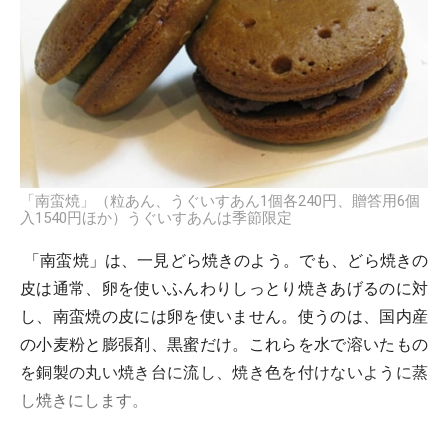
「南蛮焼」（粒あん、うぐいすあん1個各240円、贈答用6個
入1540円ほか）うぐいすあんは季節限定
「南蛮焼」は、一見どら焼きのよう。でも、どら焼きの
皮は通常、卵を使いふんわりしっとり焼きあげるのに対
し、南蛮焼の皮には卵を使いません。使うのは、国内産
の小麦粉と膨張剤、黒蜜だけ。これらを水で溶いたもの
を銅製の丸い焼き台に流し、焼き色を付けないように蒸
し焼きにします。