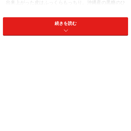
出来上がった皮はふっくらもっちり。沖縄産の黒糖のひ
なびた風味が優しくて、懐かしさがあります。間に挟む
自家製の餡は、北海道産小豆の「つぶあん」と青えんど
続きを読む
うの「うぐいすあん（6月中旬～9月のお彼岸まではお休
み）」。厚みのある皮に食べ切れるか心配になります
が、餡が非常にあっさりしているので心配は無用です。
4代目鈴木俊さんの息子さんによると、卵アレルギーの
方にも喜ばれるそう。そういえば、私の周りにも卵が食
べられず、どら焼きやカステラをじっと我慢しているち
びっ子がいます。喜ぶ顔が見たくなりました。
「ぶどう餅」。姿を見れば納得！
「ぶどう餅」1箱1,100円