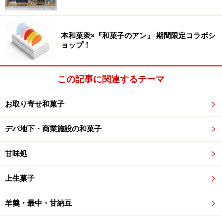
＜百貨店等販売情報＞
※いずれも数に限りがありますのでご注意下さい。ま
本和菓衆×『和菓子のアン』 期間限定コラボシ
た、内容は予告なく変更することがあります。
ョップ！
◎「高島屋」地下1階銘菓百選
日本橋店；毎週火・金曜日
この記事に関連するテーマ
（揚最中2個・南蛮焼2個の詰合せ840円）
新宿店；毎週火曜日
お取り寄せ和菓子
（揚最中2個・南蛮焼2個の詰合せ840円、揚最中6個入
1,080円、ぶどう餅1箱1,100円）
デパ地下・商業施設の和菓子
玉川店；毎週土曜日
（揚最中2個・南蛮焼2個の詰合せ840円、揚最中6個入
甘味処
1,080円）
上生菓子
◎「三越」地下1階菓遊庵
羊羹・最中・甘納豆
日本橋店；毎週金曜日（揚最中6個1,080円