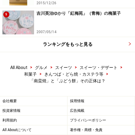
2015/12/26
吉川英治ゆかり「紅梅苑」（青梅）の梅菓子
5
2007/05/14
ランキングをもっと見る
>
>
>
>
All About
グルメ
スイーツ
スイーツ・デザート
>
>
和菓子
きんつば・どら焼・カステラ等
「南蛮焼」と「ぶどう餅」その正体は？
会社概要
採用情報
投資家情報
広告掲載
利用規約
プライバシーポリシー
All Aboutについて
著作権・商標・免責