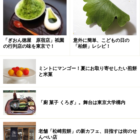
の来店をおすすめします。
3種類とも同店で80年以上作り続けているお菓子であり
ながら、今なおあせない驚きで楽しませてくれます。い
ずれも珍しさだけで終わらず飽きさせない味。ロングセ
「ぎおん徳屋 原宿店」祇園
意外に簡単、こどもの日の
ラーたる所以です。
の行列店の味を東京で！
「柏餅」レシピ！
＜店データ＞
ミントにマンゴー！夏にお取り寄せしたい煎餅
■「御菓子司 中里」
と米菓
所在地：東京都北区中里1-6-11 中里SUZUKIBLD
電話番号：03-3823-2571
営業時間： 9:00～19:00（平日）、～17:00（土・祝日）
「廚 菓子 くろぎ」。舞台は東京大学構内
定休日：日曜日
地図：
御菓子司 中里
アクセス：JR山手線駒込駅東口より徒歩約1分、または
老舗「松崎煎餅」の新カフェ、目指すは街のせ
東京メトロ南北線駅3番出口より徒歩約4分
んべい店