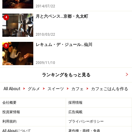
2014/07/22
月と六ペンス…京都・丸太町
4
2010/03/22
レキュム・デ・ジュール…仙川
5
2009/11/10
ランキングをもっと見る
>
>
>
>
All About
グルメ
スイーツ
カフェ
カフェごはんを作る
会社概要
採用情報
投資家情報
広告掲載
利用規約
プライバシーポリシー
All Aboutについて
著作権・商標・免責