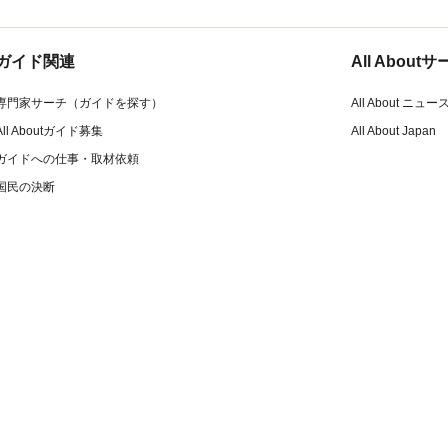
ガイド関連
All Abou
専門家サーチ（ガイドを探す）
All About ニュー
All Aboutガイド募集
All About Japan
ガイドへの仕事・取材依頼
国民の決断