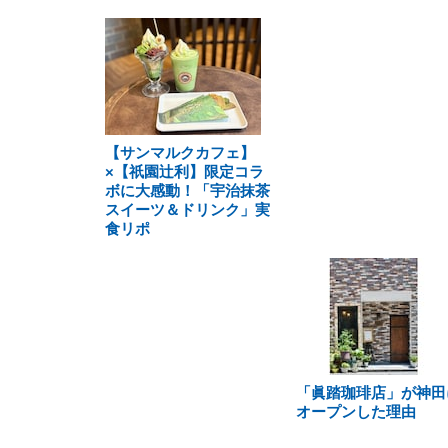
【サンマルクカフェ】
×【祇園辻利】限定コラ
ボに大感動！「宇治抹茶
スイーツ＆ドリンク」実
食リポ
「眞踏珈琲店」が神田
オープンした理由