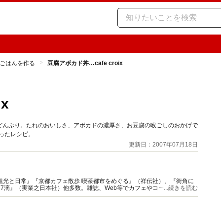
ごはんを作る
豆腐アボカド丼…cafe croix
x
どんぶり。たれのおいしさ、アボカドの濃厚さ、お豆腐の喉ごしのおかげで
わったレシピ。
更新日：2007年07月18日
観光と日常』『京都カフェ散歩 喫茶都市をめぐる』（祥伝社）、『街角に
77滴』（実業之日本社）他多数。雑誌、Web等でカフェやコーヒー特集の
...続きを読む
ニア』主宰。