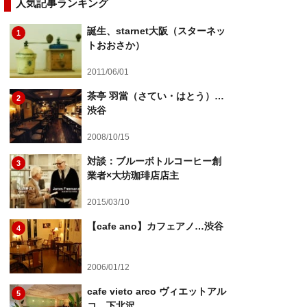
人気記事ランキング
誕生、starnet大阪（スターネッ
1
トおおさか）
2011/06/01
茶亭 羽當（さてい・はとう）…
2
渋谷
2008/10/15
対談：ブルーボトルコーヒー創
3
業者×大坊珈琲店店主
2015/03/10
【cafe ano】カフェアノ…渋谷
4
2006/01/12
cafe vieto arco ヴィエットアル
5
コ…下北沢