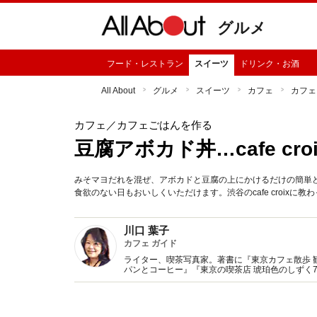
グルメ
フード・レストラン
スイーツ
ドリンク・お酒
All About
グルメ
スイーツ
カフェ
カフェ
カフェ
／カフェごはんを作る
豆腐アボカド丼…cafe croi
みそマヨだれを混ぜ、アボカドと豆腐の上にかけるだけの簡単
食欲のない日もおいしくいただけます。渋谷のcafe croixに教
川口 葉子
カフェ ガイド
ライター、喫茶写真家。著書に『東京カフェ散歩 
パンとコーヒー』『東京の喫茶店 琥珀色のしずく
監修、記事執筆多数。Webサイト『東京カフェマ