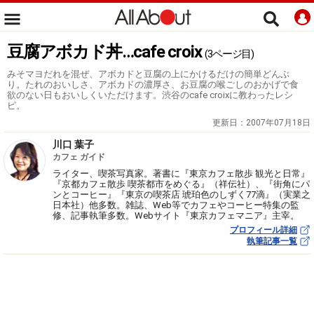
豆腐アボカド丼…cafe croix
(3ページ目)
みそマヨだれを混ぜ、アボカドと豆腐の上にかけるだけの簡単どんぶ
り。たれのおいしさ、アボカドの濃厚さ、お豆腐の喉ごしのおかげで食
欲のない日もおいしくいただけます。渋谷のcafe croixに教わったレシ
ピ。
更新日：
2007年07月18日
川口 葉子
カフェ ガイド
ライター、喫茶写真家。著書に『東京カフェ散歩 観光と日常』
『京都カフェ散歩 喫茶都市をめぐる』（祥伝社）、『街角にパ
ンとコーヒー』『東京の喫茶店 琥珀色のしずく77滴』（実業之
日本社）他多数。雑誌、Web等でカフェやコーヒー特集の監
修、記事執筆多数。Webサイト『東京カフェマニア』主宰。
プロフィール詳細
執筆記事一覧