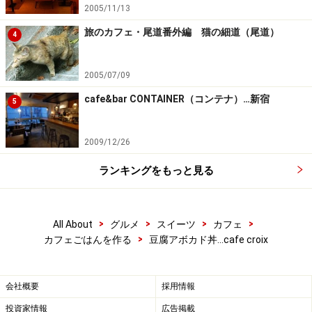
2005/11/13
旅のカフェ・尾道番外編 猫の細道（尾道）
4
2005/07/09
cafe&bar CONTAINER（コンテナ）…新宿
5
2009/12/26
ランキングをもっと見る
>
>
>
>
All About
グルメ
スイーツ
カフェ
>
カフェごはんを作る
豆腐アボカド丼…cafe croix
会社概要
採用情報
投資家情報
広告掲載