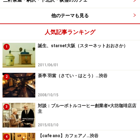
三軒茶屋・駒沢・下北沢・荻窪のカフェ
※記事内容は執筆時点のものです。最新の内容をご確認くださ
他のテーマも見る
い。
※メニューや料金などのデータは、取材時または記事公開時点で
の内容です。
人気記事ランキング
誕生、starnet大阪（スターネットおおさか）
1
次のページへ
1
/
5
2011/06/01
茶亭 羽當（さてい・はとう）…渋谷
2
2008/10/15
対談：ブルーボトルコーヒー創業者×大坊珈琲店店
3
主
2015/03/10
【cafe ano】カフェアノ…渋谷
4