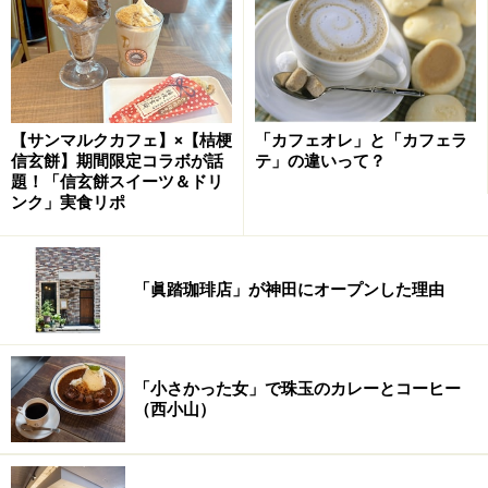
【サンマルクカフェ】×【桔梗
「カフェオレ」と「カフェラ
いつも最後の晩餐だからこそ、おいしい時
信玄餅】期間限定コラボが話
テ」の違いって？
題！「信玄餅スイーツ＆ドリ
間を
ンク」実食リポ
街の人々のピンチを救うことに対して、真摯な情熱と誇
りを抱いているサンフランシスコの消防士たち。彼らは
「眞踏珈琲店」が神田にオープンした理由
火災現場に駆けつければ火を消すために果敢に飛び込
み、本日の料理当番としてキッチンに入れば、家族同然
に大切にしている仲間たちに舌鼓を打たせようとコンロ
に火をつけるのです。
「小さかった女」で珠玉のカレーとコーヒー
（西小山）
その日の消火活動で命を落とす可能性もあるわけですか
ら、消防士たちにとってはどの食事も“最後の晩餐”。