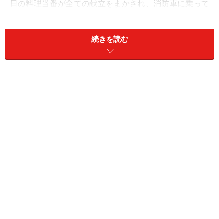
日の料理当番が全ての献立をまかされ、消防車に乗って
スーパーに行き、材料を買ってきて調理をおこなうので
す。
続きを読む
支払いは自分たちのお金で、1人あたり1日10ドル。当番
はこの予算内におさまるように、完璧なランチと夕食を
仕上げなければなりません。
24時間のハードな勤務体制のなか、みんなでダイニング
テーブルを囲む食事の時間は消防士たちの一日の最大の
楽しみ。彼らは「署員は全員ファミリーである」という
意識が強いそうですが、お互いの信頼を深めるために、
この食卓が大きな役割を果たしているのでしょう。