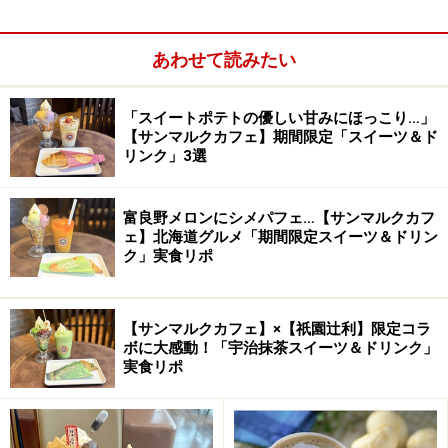
あわせて読みたい
「スイートポテトの優しい甘みにほっこり…」
【サンマルクカフェ】期間限定「スイーツ＆ド
リンク」3選
富良野メロンにシメパフェ…【サンマルクカフ
なかがわさんによれば、消防士たちの料理のおいしさは
ェ】北海道グルメ「期間限定スイーツ＆ドリン
ク」実食リポ
一般のアメリカ人にも広く知られていて、全米消防署料
理コンテストが開催されたり、TV番組で有名シェフと消
防士がBBQの競演をして人気を博したりしているのです
【サンマルクカフェ】×【祇園辻利】限定コラ
って。
ボに大感動！「宇治抹茶スイーツ＆ドリンク」
実食リポ