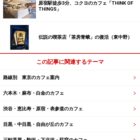
原宿駅徒歩3分、コクヨのカフェ「THINK OF
「もし火災の通報があって出動したら、
THINGS」
何に遭遇することになるか、
自分がどうなるかわからないだろう？」
伝説の喫茶店「茶房青蛾」の復活（東中野）
勤続25年のベテラン消防士、カート・“突撃”・ニール
センは言う。
この記事に関連するテーマ
「だから、でっかく生きて、でっかく食べるのさ。
どの食事も、しっかり満足できるものであるように。
路線別 東京のカフェ案内
なぜかって？
六本木・麻布・白金のカフェ
どの食事が最後になるかわからないんだから」
『FIREHOUSE FOOD COOKING
渋谷・恵比寿・原宿・表参道のカフェ
WITH SAN FRANCISCO'S FIREFIGHTERS』 より
（訳：なかがわかずこ）
目黒・中目黒・自由が丘のカフェ
▼消防士たちのレシピは、豪快、おいしい、そして感動
的。