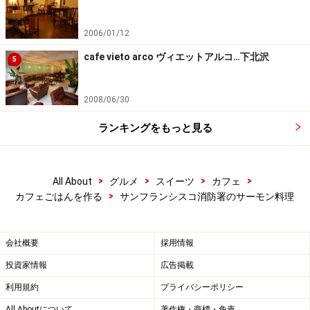
2006/01/12
cafe vieto arco ヴィエットアルコ…下北沢
5
2008/06/30
ランキングをもっと見る
>
>
>
>
All About
グルメ
スイーツ
カフェ
>
カフェごはんを作る
サンフランシスコ消防署のサーモン料理
会社概要
採用情報
投資家情報
広告掲載
利用規約
プライバシーポリシー
All Aboutについて
著作権・商標・免責