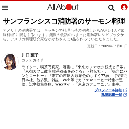
サンフランシスコ消防署のサーモン料理
アメリカの消防署では、キッチンで料理当番の消防士たちがおいしい“家
庭料理”に腕をふるいます。無数の物語のつまった消防署レシピブックか
ら、アメリカ料理研究家なかがわさんに1品を作っていただきました。
更新日：
2009年05月01日
川口 葉子
カフェ ガイド
ライター、喫茶写真家。著書に『東京カフェ散歩 観光と日常』
『京都カフェ散歩 喫茶都市をめぐる』（祥伝社）、『街角にパ
ンとコーヒー』『東京の喫茶店 琥珀色のしずく77滴』（実業之
日本社）他多数。雑誌、Web等でカフェやコーヒー特集の監
修、記事執筆多数。Webサイト『東京カフェマニア』主宰。
プロフィール詳細
執筆記事一覧