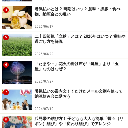
暑気払いとは？ 時期はいつ？ 意味・挨拶・食べ
4
物、納涼会との違い
2026/06/17
二十四節気「立秋」とは？ 2026年はいつ？ 意味や
5
過ごし方を解説
2026/03/29
「たまや～」花火の掛け声が「鍵屋」より「玉
6
屋」なのはなぜ？
2026/07/27
暑気払いの案内文！くだけたメール文例を使って
7
納涼飲み会に誘おう
2024/07/10
兵児帯の結び方！ 子どもも大人も簡単「蝶々（リ
8
ボン）結び」や「変わり結び」でアレンジ