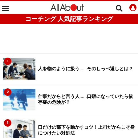
コーチング 人気記事ランキング
1
人を物のように扱う……そのしっぺ返しとは？
2
仕事だからと言う人……口癖になっていたら依
存症の危険が？
3
口だけの部下を動かすコツ！上司だからこそ身
につけたい対処法