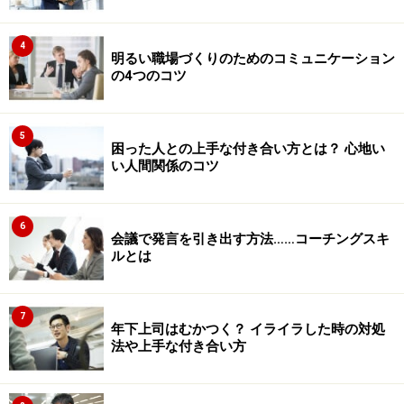
4
明るい職場づくりのためのコミュニケーション
の4つのコツ
5
困った人との上手な付き合い方とは？ 心地い
い人間関係のコツ
6
会議で発言を引き出す方法……コーチングスキ
ルとは
7
年下上司はむかつく？ イライラした時の対処
法や上手な付き合い方