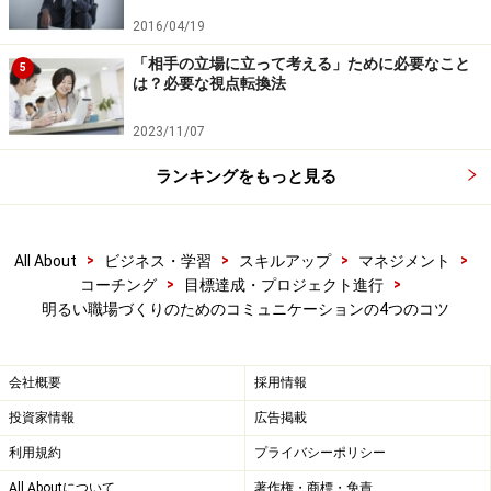
すよ」と伝えるだけで、相手はやる気やエネルギーが向
2016/04/19
上するのです。
「相手の立場に立って考える」ために必要なこと
5
は？必要な視点転換法
明るい職場つくりのコツ4. あなたが「ご機
2023/11/07
嫌に」1日を始める
ランキングをもっと見る
まわりの雰囲気を明るくしたいのであれば、まず、あな
た自身がご機嫌になることです。そのためには、毎日何
>
>
>
>
All About
ビジネス・学習
スキルアップ
マネジメント
か1つ、好きなことから始めましょう。散歩をする、好
>
>
コーチング
目標達成・プロジェクト進行
きな音楽を聴きながら出勤する、朝会社に着いたらおい
明るい職場づくりのためのコミュニケーションの4つのコツ
しいコーヒーを入れて飲むなど、気分が高まったり、元
気が出るようなことを実践しましょう。
会社概要
採用情報
投資家情報
広告掲載
気分が高揚すると、自然とコミュニケーションの量が増
えます。人の気分を変えることは難しいですが、自分自
利用規約
プライバシーポリシー
身の気分を高めるのはあなた次第です。まずは、そこか
All Aboutについて
著作権・商標・免責