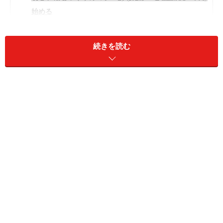
始める
続きを読む
明るい職場つくりのコツ1. 挨拶をする
本当にシンプルなことですが、挨拶はもっとも基本的な
コミュニケーションです。挨拶には「私はそこにあなた
がいることを認識していますよ」ということを伝える効
果があります。人は生まれたときから、自分の存在を認
識してもらいたくてさまざまな行動を起こします。赤ん
坊が泣くのも、自分の存在をアピールするからです。お
互い挨拶することは、「あなたはそこにいますね」とい
うことを認識しあう手段なのです。
人は、「自分の存在が受け入れられている」と認識する