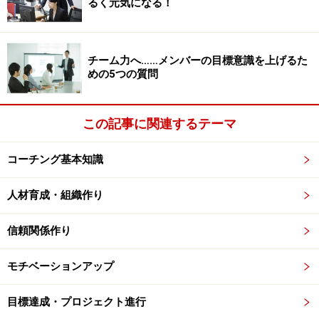
るく元気になる！
ど、本人がイメージしやすくなるような質問をします。
1日の予定を話すことによって、お互いへの関心が高ま
チーム力へ……メンバーの目標意識を上げるた
めの5つの質問
り職場が明るくなります。また、1日の終わりに「今朝
言っていたことはどうなった？」とフォローアップする
のもとても有効です。いきなりコーチングをするのが恥
この記事に関連するテーマ
ずかしい場合は、普段の雑談のように「今日は何する
の？」と聞いてみるといいでしょう。そこから、様々な
コーチング基本知識
アイデアが生まれてくるかもしれませんよ。
人材育成・組織作り
信頼関係作り
明るい職場つくりのコツ3. 相手の行動を承
認する
モチベーションアップ
挨拶のところで触れたように、人がやる気にならず、気
目標達成・プロジェクト進行
分が暗くなる要因に、「私はここにいなくてもいいんじ