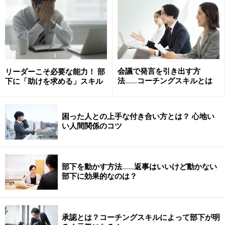
明るい職場つくりのコツ2. 「3分間コーチン
グ」をする
朝の挨拶で気分が晴れやかになったら、ぜひお勧めした
いのが、「朝一番の3分間コーチ」。朝礼の直後などに
会議で発言を引き出す方
リーダーこそ必要な能力！ 部
法……コーチングスキルとは
下に「助けを求める」スキル
身近な人を一人つかまえ、お互いに3分間コーチングを
してみましょう。コーチングといっても、やることは簡
単です。
困った人との上手な付き合い方とは？ 心地い
い人間関係のコツ
「今日終わらせる仕事」
「今日はじめて取り組むこと」
部下を動かす方法……返事はいいけど動かない
「今日訪問するお客様と話す内容」
部下に効果的なのは？
など、今日やるべきことを3分間ずつ交互に話すだけで
す。聞いている人は、相手の言ってくることをより具体
承認とは？コーチングスキルによって部下が明
化したり、「それが済んだら、次は何をするの？」な