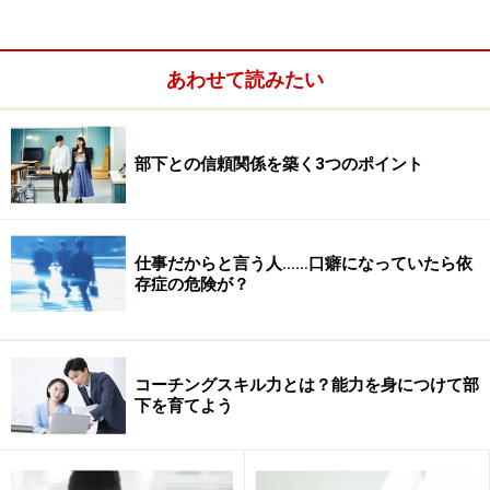
だけで、根底的な安心感がうまれます。実際、業績がよ
くない会社や社員のモチベーションが低い会社の職場に
あわせて読みたい
は、挨拶もせずに黙って仕事をはじめる場面が多く見ら
れ、ギスギスした雰囲気の中で仕事をしているケースが
見られます。
部下との信頼関係を築く3つのポイント
「おはよう」
「今日はいい天気ですね」
「今日はどのお客さんのところに行くの？」
仕事だからと言う人……口癖になっていたら依
存症の危険が？
など、挨拶のレパートリーを増やしましょう。すれ違い
ざまにどんな言葉をかけるかを事前に考えておいたり、
コーチングスキル力とは？能力を身につけて部
人によってトーンを変えるなど、さまざまな挨拶に取り
下を育てよう
組んでみれば、挨拶の持つ力と効果に気づくことでしょ
う。