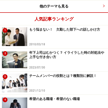
ゃないか……」という不安があります。この不安にとりつ
他のテーマも見る
かれると、人に関わらないようになり、会話も少なくな
ります。
人気記事ランキング
ここで効果的なのは、お互いに声をかけあうことです。
もう悩まない！ 欠勤した部下への話しかけ方
1
「何について声をかければいいのか……」と考えてしまっ
たら、部下や身近な人を観察し、ちょっとした違いや気
2010/03/18
づいたことについて、声をかけてみましょう。
年下上司はむかつく？ イライラした時の対処法や
2
上手な付き合い方
「今日はいつもより早く書類が上がってきましたね」
2023/07/30
「会議に早めに来ていたね」
チームメンバーの役割とは？種類別に解説！
「今日はいつもよりも張り切っているね」
3
など、観察して気づいた事実を伝えること。これをコー
2021/12/10
チングのスキルでは「承認」と言います。別にほめる必
希望のある職場・希望のない職場
4
要はありません。ただ、「あなたのことに気づいていま