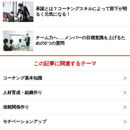
に立っていません。あくまでも自分の立場から相手を
思い浮かべているだけなんです。
承認とは？コーチングスキルによって部下が明
るく元気になる！
相手の立場に立ったときには、相手の目
チーム力へ……メンバーの目標意識を上げるた
を通してあなたの姿を見る
めの5つの質問
もうお分かりですね。文字通り相手の立場に立ったと
きには、
相手の顔ではなく、あなたの顔が見えている
この記事に関連するテーマ
はずです。あなたがまるでお客さんや部下自身になっ
て、見たり、聞いたり、感じたりすることで、初めて
コーチング基本知識
相手の立場になったといえるのです。
人材育成・組織作り
これの一番簡単な方法は、物理的に相手の立場になる
信頼関係作り
こと。例えば部下であれば、朝早くか夜遅く、誰もい
ないオフィスで、部下の席に座ってあなたの席を見て
モチベーションアップ
みましょう。どんなふうにあなた自身が見えています