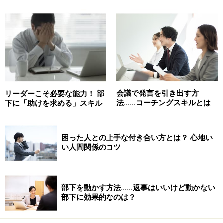
相手の立場に立って考える時、相手の顔
を思い浮かべていませんか？
まず、一つ質問です。あなたは相手の立場になろうと
する時、実際に何をしていますか？ 試しに今、お客
会議で発言を引き出す方
リーダーこそ必要な能力！ 部
さんや部下の立場になってみてください。実際に何を
法……コーチングスキルとは
下に「助けを求める」スキル
しましたか？よくあるのは、
相手の顔を思い浮かべる
こと
。あなたもおそらく、お客さんや部下の顔を思い
困った人との上手な付き合い方とは？ 心地い
浮かべながら、「あの人（あいつ）は、自分のことを
い人間関係のコツ
どう思っているんだろう？」と想像していたことでし
ょう。
部下を動かす方法……返事はいいけど動かない
でもこれって、相手の立場に立っているでしょうか？
部下に効果的なのは？
もうお気づきかもしれませんが、これでは相手の立場