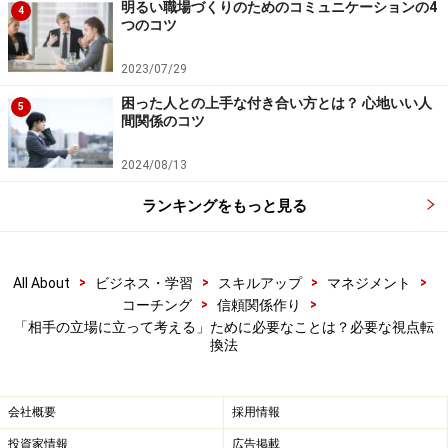
明るい職場づくりのためのコミュニケーションの4
4
お客さんや部下など、対象となる相手が向いの椅子に
つのコツ
座っていることを思い浮かべます。
2023/07/29
困った人との上手な付き合い方とは？ 心地いい人
2．相手に向かって伝えたいことを、実際に口に出し
5
間関係のコツ
て相手に伝えます。
2024/08/13
3．椅子から立って、両方の椅子を斜め前に見える位
ランキングをもっと見る
置に立って、椅子を見ながら、椅子に座っている自分
と相手を思い浮かべます。
>
>
>
>
All About
ビジネス・学習
スキルアップ
マネジメント
4．今度は向かいの椅子に座り、先ほどの椅子にあな
>
>
コーチング
信頼関係作り
「相手の立場に立って考える」ために必要なことは？必要な視点転
た自身を思い浮かべて相手になりきります。そして、
換法
先ほどあなたが伝えた言葉を受け取ります。
会社概要
採用情報
5．向いの椅子に座っているあなた自身に向かって、
自然に出てくる言葉を口に出して伝えます。
投資家情報
広告掲載