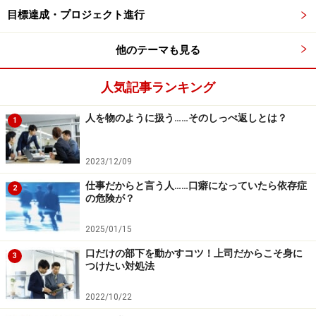
か？ 不思議なことに、今まで気付かなかった部下の
目標達成・プロジェクト進行
気持ちを感じることができるでしょう。
他のテーマも見る
とはいっても、いちいち相手の席に座るのも大変です
人気記事ランキング
よね。ましてやお客さんの場合にはこうはいきませ
ん。次にどこでも、誰に対してでもできる方法をご紹
人を物のように扱う……そのしっぺ返しとは？
1
介しましょう。
2023/12/09
「相手の立場に立つ」ことを実感するた
仕事だからと言う人……口癖になっていたら依存症
2
の危険が？
めの方法は？
2025/01/15
必要なのは一人きりになれる部屋と２つの椅子だけで
す。手順は次の通りです。
口だけの部下を動かすコツ！上司だからこそ身に
3
つけたい対処法
1．２つの椅子を向かい合わせて置き、一方の椅子に
2022/10/22
座って、もう一つの空の椅子に向かいます。そして、