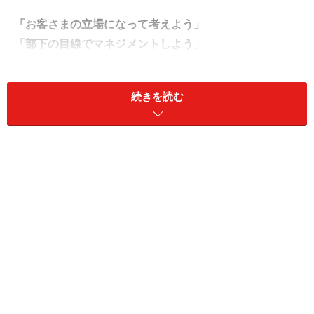
「お客さまの立場になって考えよう」
「部下の目線でマネジメントしよう」
ビジネスやマネジメントにおいて、「相手の立場や身に
続きを読む
なる」ことの重要性はよく語られていますね。でも、な
かなか難しいと感じているのが本音ではないでしょう
か。どうすれば、相手の立場に立つことができるのでし
ょう？
＜目次＞
相手の立場に立って考える時、相手の顔を思い浮かべて
いませんか？