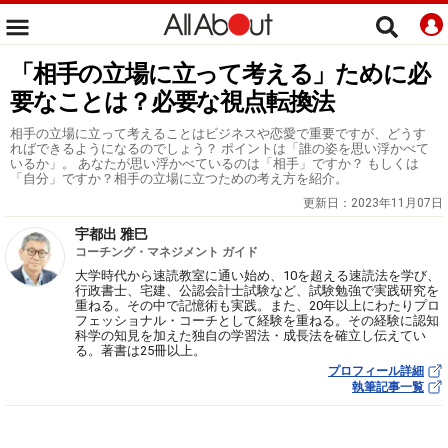
「相手の立場に立って考える」ために必
要なことは？必要な視点転換法
相手の立場に立って考えることはビジネスや恋愛で重要ですが、どうす
ればできるようになるのでしょう？ ポイントは「誰の姿を思い浮かべて
いるか」。 あなたが思い浮かべているのは「相手」ですか？ もしくは
「自分」ですか？相手の立場に立つための考え方を紹介。
更新日：
2023年11月07日
宇都出 雅巳
コーチング・マネジメント ガイド
大学時代から速読教室に通い始め、10を超える速読法を学び、
行政書士、宅建、公認会計士試験など、試験勉強で実践研究を
重ねる。その中で記憶術も実践。また、20年以上にわたりプロ
フェッショナル・コーチとして経験を重ねる。その経験に認知
科学の知見を加えた独自の学習法・成長法を確立し伝えてい
る。著書は25冊以上。
プロフィール詳細
執筆記事一覧